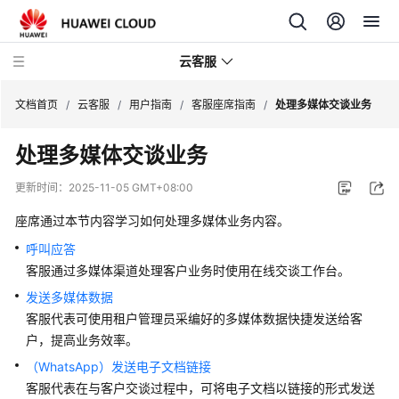
云客服
文档首页
/
云客服
/
用户指南
/
客服座席指南
/
处理多媒体交谈业务
处理多媒体交谈业务
产
品
更新时间：
2025-11-05 GMT+08:00
介
绍
座席通过本节内容学习如何处理多媒体业务内容。
呼叫应答
快
客服通过多媒体渠道处理客户业务时使用在线交谈工作台。
速
发送多媒体数据
入
客服代表可使用租户管理员采编好的多媒体数据快捷发送给客
门
户，提高业务效率。
用
（WhatsApp）发送电子文档链接
户
客服代表在与客户交谈过程中，可将电子文档以链接的形式发送