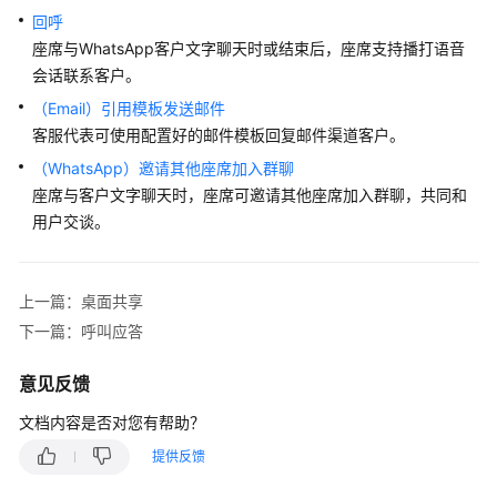
回呼
服
座席与WhatsApp客户文字聊天时或结束后，座席支持播打语音
座
席
会话联系客户。
指
（Email）引用模板发送邮件
南
客服代表可使用配置好的邮件模板回复邮件渠道客户。
（WhatsApp）邀请其他座席加入群聊
座
座席与客户文字聊天时，座席可邀请其他座席加入群聊，共同和
席
用户交谈。
工
作
台
介
上一篇：桌面共享
绍
下一篇：呼叫应答
配
意见反馈
置
个
文档内容是否对您有帮助？
人
提供反馈
中
心