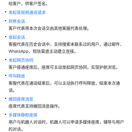
指
给客户，供客户签名。
南
发起音视频通话请求
云
转移会话
控
客户代表将本次会话交由其他客服代表处理。
制
发起会话
台
客服代表在历史会话中，支持搜索未联系过的用户，通过邮件、
操
WhatsApp、短信渠道主动建立连接。
作
指
发起网页协同
南
客户接通座席后，座席可主动发起网页协同，实现护航浏览。
呼叫释放
租
客服代表在通话结束后，可以主动执行呼叫释放，结束本次通
户
话。
管
撤回座席消息
理
员
座席代表支持撤回消息操作。
指
多媒体静默座席
南
用户与机器人对话时，机器人可以申请多媒体座席，辅导与用户
的对话。
客