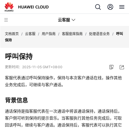
云客服
文档首页
/
云客服
/
用户指南
/
客服座席指南
/
处理语音业务
/
呼叫
保持
产
呼叫保持
品
介
更新时间：
2025-11-05 GMT+08:00
绍
客服代表通过呼叫保持操作，保持与本次客户通话在线，操作其他
快
业务完成后，可继续与客户通话。
速
入
背景信息
门
通话保持是指客服代表在一次通话中将该通话保持，通话保持后，
用
客户侧可听到保持的提示音乐。当客服执行其他任务完成后，可取
户
回该呼叫，继续与客户通话。通话保持后，客服代表可以执行其它