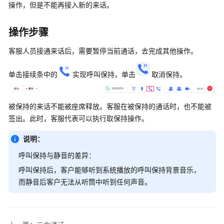
指
操作，但是不能再接入新的来话。
南
操作步骤
云
控
客服人员接通来话后，需要暂停当前通话，去完成其他操作。
制
台
单击接续条中的
实现呼叫保持，单击
取消保持。
操
作
指
被保持的来话不能被座席释放。客服在被保持的通话时，也不能被
南
签出。此时，客服代表可以执行取保持操作。
租
说明：
户
呼叫保持与静音的差异：
管
理
呼叫保持后，客户能够听到系统播放的呼叫保持背景音乐，
员
而静音后客户无法从听筒中听到任何声音。
指
南
客