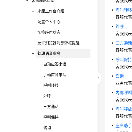
客服座席指南
客服代
呼叫转
座席工作台介绍
客服代表
配置个人中心
外呼
切换座席状态
客服代
允许浏览器消息弹框提醒
三方通
客服代
处理语音业务
呼叫保
自动应答来话
客服代
手动应答来话
咨询
业务代
呼叫转移
内部呼
外呼
客服代
三方通话
呼叫释
客服代
呼叫保持
座席助
咨询