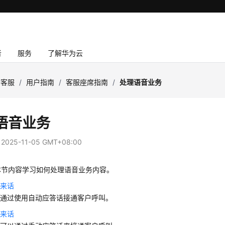
者
服务
了解华为云
云客服
/
用户指南
/
客服座席指南
/
处理语音业务
语音业务
：
2025-11-05 GMT+08:00
本节内容学习如何处理语音业务内容。
答来话
表通过使用自动应答话接通客户呼叫。
答来话