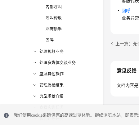
客服代
内部呼叫
回呼
呼叫释放
业务异
座席助手
回呼
上一篇：允
处理视频业务
处理多媒体交谈业务
意见反馈
座席其他操作
管理质检结果
文档内容是
典型场景介绍
查看实训任务
我们使用cookie来确保您的高速浏览体验。继续浏览本站，即表示您
智能外呼任务
OpenEye帮助文档