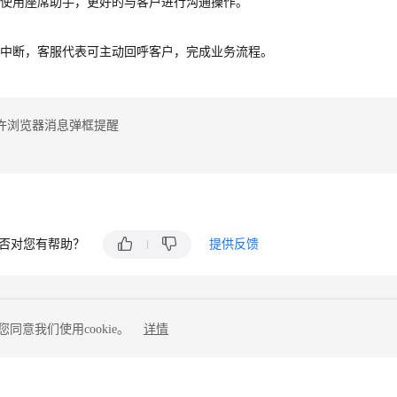
表使用座席助手，更好的与客户进行沟通操作。
常中断，客服代表可主动回呼客户，完成业务流程。
许浏览器消息弹框提醒
否对您有帮助？
提供反馈
同意我们使用cookie。
详情