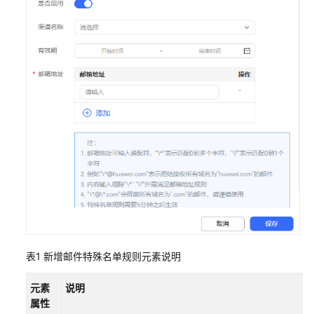
识
您
的
租
间
配
置
员
工
中
心
启
用
人
表1
新增邮件特殊名单规则元素说明
工
服
元素
说明
务
属性