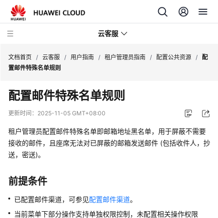
云客服
文档首页
/
云客服
/
用户指南
/
租户管理员指南
/
配置公共资源
/
配
置邮件特殊名单规则
产
配置邮件特殊名单规则
品
介
更新时间：
2025-11-05 GMT+08:00
绍
租户管理员配置邮件特殊名单即邮箱地址黑名单，用于屏蔽不需要
快
接收的邮件，且座席无法对已屏蔽的邮箱发送邮件 (包括收件人，抄
速
送，密送)。
入
门
前提条件
用
已配置邮件渠道，可参见
配置邮件渠道
。
户
当前菜单下部分操作支持单独权限控制，未配置相关操作权限