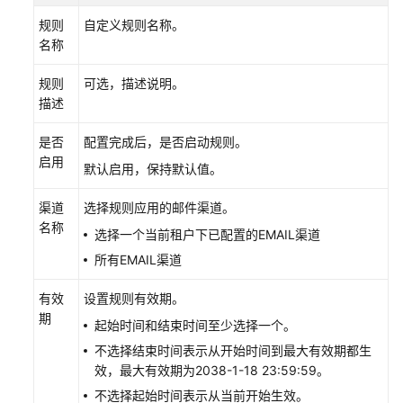
配
规则
自定义规则名称。
置
名称
移
动
规则
可选，描述说明。
客
描述
服
是否
配置完成后，是否启动规则。
配
启用
默认启用，保持默认值。
置
多
渠道
选择规则应用的邮件渠道。
媒
名称
选择一个当前租户下已配置的EMAIL渠道
体
渠
所有EMAIL渠道
道
有效
设置规则有效期。
机
期
起始时间和结束时间至少选择一个。
器
不选择结束时间表示从开始时间到最大有效期都生
人
效，最大有效期为2038-1-18 23:59:59。
管
不选择起始时间表示从当前开始生效。
理