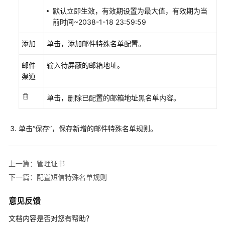
配
默认立即生效，有效期设置为最大值，有效期为当
置
前时间~2038-1-18 23:59:59
指
南
添加
单击，添加邮件特殊名单配置。
IVR
邮件
输入待屏蔽的邮箱地址。
Journey
渠道
分
析
单击，删除已配置的邮箱地址黑名单内容。
外
单击
“保存”
，保存新增的邮件特殊名单规则。
呼
风
险
上一篇：管理证书
监
控
下一篇：配置短信特殊名单规则
管
意见反馈
理
文档内容是否对您有帮助？
工