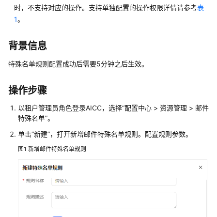
指
时，不支持对应的操作。支持单独配置的操作权限详情请参考
表
南
1
。
云
背景信息
控
制
特殊名单规则配置成功后需要5分钟之后生效。
台
操
作
操作步骤
指
以租户管理员角色登录
AICC
，选择
“
配置中心
>
资源管理
>
邮件
南
特殊名单
”
。
租
单击
“新建”
，打开新增邮件特殊名单规则。配置规则参数。
户
图1
新增邮件特殊名单规则
管
理
员
指
南
认