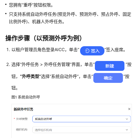
指
您拥有
“重呼”
按钮权限。
南
只支持系统自动外呼任务(预览外呼、预测外呼、预占外呼、固定
比例外呼)、机器人外呼任务。
云
控
制
操作步骤（以预测外呼为例）
台
操
以租户管理员角色登录
AICC
，单击
“
”
签入座席。
作
指
选择
“
外呼任务
>
外呼任务管理
”
界面，单击
“
”
按
南
钮，
“外呼类型”
选择
“系统自动外呼”
，单击
“
”
按
租
钮。
户
管
图1
系统自动外呼
理
员
指
南
认