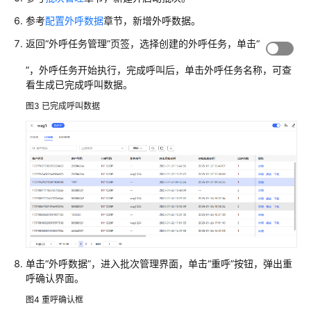
配
参考
配置外呼数据
章节，新增外呼数据。
置
返回
“外呼任务管理”
页签，选择创建的外呼任务，单击
“
移
动
”
，外呼任务开始执行，完成呼叫后，单击外呼任务名称，可查
客
看生成已完成呼叫数据。
服
图3
已完成呼叫数据
配
置
多
媒
体
渠
道
机
器
单击
“外呼数据”
，进入批次管理界面，单击
“重呼”
按钮，弹出重
人
呼确认界面。
管
图4
重呼确认框
理