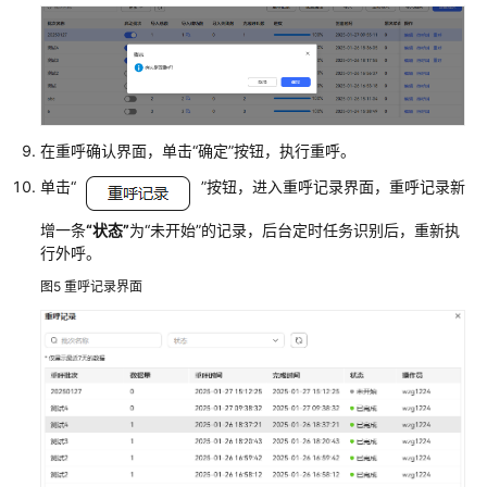
配
置
指
南
IVR
在重呼确认界面，单击
“确定”
按钮，执行重呼。
Journey
分
单击
“
”
按钮，进入重呼记录界面，重呼记录新
析
增一条
“状态”
为
“未开始”
的记录，后台定时任务识别后，重新执
行外呼。
外
呼
图5
重呼记录界面
风
险
监
控
管
理
工