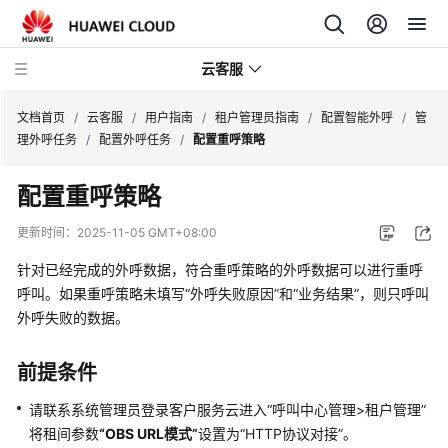
云客服
文档首页
/
云客服
/
用户指南
/
租户管理员指南
/
配置智能外呼
/
管
理外呼任务
/
配置外呼任务
/
配置重呼策略
产
配置重呼策略
品
介
更新时间：
2025-11-05 GMT+08:00
绍
针对已经完成的外呼数据，符合重呼策略的外呼数据可以进行重呼
快
呼叫。如果重呼策略未填写
“外呼失败原因”
和
“业务结果”
，则只呼叫
速
外呼失败的数据。
入
门
前提条件
用
请联系系统管理员登录客户服务云进入
“
呼叫中心管理>租户管理
”
户
将租间参数
“OBS URL模式”
设置为
“HTTP协议对接”
。