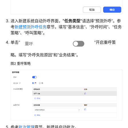
识
您
的
进入新建系统自动外呼界面，
“任务类型”
请选择
“预测外呼”
。参
租
考
新建预测外呼任务
章节，填写
“基本信息”
、
“外呼时间”
、
“任务
间
策略”
、
“呼叫策略”
。
单击
“
”
开启重呼策
配
置
略。填写
“外呼失败原因”
和
“业务结果”
。
员
工
图2
重呼策略
中
心
启
用
人
工
服
务
参考
批次管理
章节，新建并启动批次。