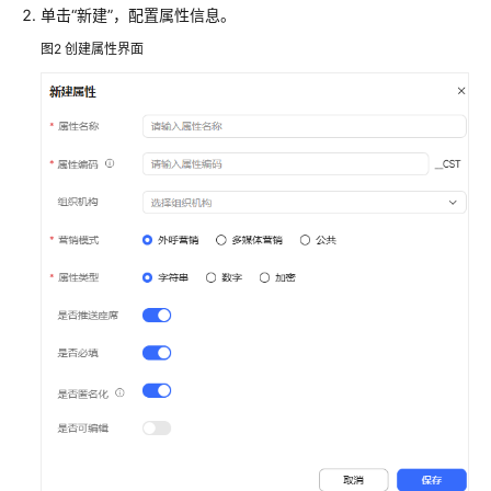
单击
“新建”
，配置属性信息。
识
您
图2
创建属性界面
的
租
间
配
置
员
工
中
心
启
用
人
工
服
务