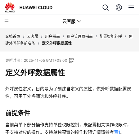
云客服
文档首页
/
云客服
/
用户指南
/
租户管理员指南
/
配置智能外呼
/
创
建外呼任务前准备
/
定义外呼数据属性
产
更新时间：
2025-11-05 GMT+08:00
品
介
定义外呼数据属性
绍
外呼属性定义，目的是为了创建自定义的属性，供外呼数据配置属
快
性，可用于外呼筛选和外呼排序。
速
入
门
前提条件
当前菜单下部分操作支持单独权限控制，未配置相关操作权限时，
用
不支持对应的操作。支持单独配置的操作权限详情请参考
表1
。
户