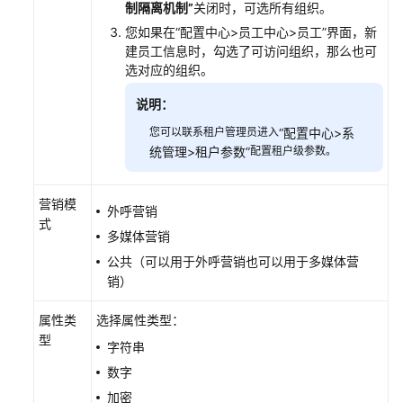
制隔离机制”
关闭时，可选所有组织。
配
您如果在
“
配置中心>员工中心>员工
”
界面，新
置
建员工信息时，勾选了可访问组织，那么也可
指
选对应的组织。
南
说明：
IVR
您可以联系租户管理员进入
“
配置中心>系
Journey
统管理>租户参数
”
配置租户级参数。
分
析
营销模
外呼营销
外
式
呼
多媒体营销
风
公共（可以用于外呼营销也可以用于多媒体营
险
销）
监
控
属性类
选择属性类型：
型
字符串
管
数字
理
工
加密