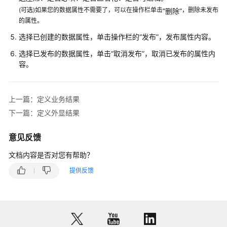
呼
(可选)如果您的数据属性不需要了，可以在操作栏单击
，删除未发布
“删除”
任
的属性。
务
选择已创建的数据属性，单击操作栏的
“发布”
，发布属性内容。
前
准
选择已发布的数据属性，单击
“取消发布”
，取消已发布的属性内
备
容。
管
理
上一篇：定义业务结果
特
下一篇：定义外显结果
殊
日
意见反馈
期
文档内容是否对您有帮助？
管
提供反馈
理
外
呼
黑
名