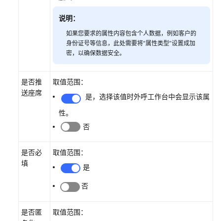
单
配
说明：
置
如果您要求的属性内容包含个人数据，例如客户的
身份证号等信息，此处需要将“属性类型”设置成加
质
密，以确保数据安全。
检
管
是否推
取值范围：
理
送座席
是，选择该值时外呼工作台中会显示该属
管
性。
理
否
通
知
中
是否必
取值范围：
心
填
是
管
否
理
客
是否匿
取值范围：
户