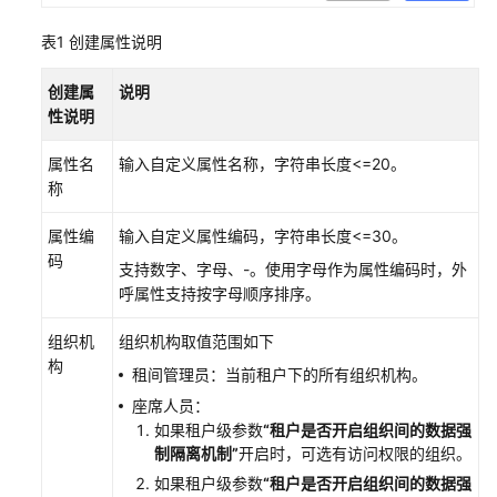
配
表1
创建属性说明
置
移
创建属
说明
动
性说明
客
服
属性名
输入自定义属性名称，字符串长度<=20。
称
配
置
属性编
输入自定义属性编码，字符串长度<=30。
多
码
媒
支持数字、字母、-。使用字母作为属性编码时，外
体
呼属性支持按字母顺序排序。
渠
组织机
组织机构取值范围如下
道
构
租间管理员：当前租户下的所有组织机构。
机
座席人员：
器
如果租户级参数
“租户是否开启组织间的数据强
人
制隔离机制”
开启时，可选有访问权限的组织。
管
如果租户级参数
“租户是否开启组织间的数据强
理