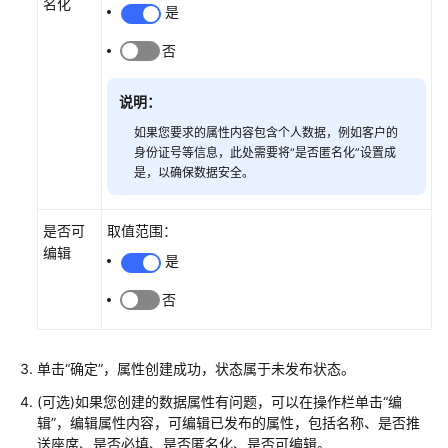
名化
是
中
心
否
配
说明：
置
智
如果您要求的属性内容包含个人数据，例如客户的
能
身份证号等信息，此处需要将“是否匿名化”设置成
外
是，以确保数据安全。
呼
是否可
取值范围：
外
编辑
呼
是
任
否
务
概
述
单击
“确定”
，属性创建成功，状态属于未发布状态。
创
(可选)如果您创建的数据属性有问题，可以在操作栏单击
“编
建
辑”
，编辑属性内容，可编辑已发布的属性，包括名称、是否推
外
送座席、是否必填、是否匿名化、是否可编辑。