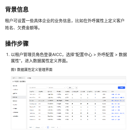
指
南
背景信息
租户可设置一些具体企业的业务信息，比如在外呼属性上定义客户
云
控
姓名、欠费金额等。
制
台
操作步骤
操
作
以租户管理员角色登录
AICC
，选择
“
配置中心 > 外呼配置 > 数据
指
属性
”
，进入数据属性定义界面。
南
图1
数据属性定义管理界面
租
户
管
理
员
指
南
认