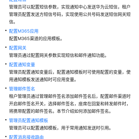
指
管理员可以配置短信参数，实现通知中心发送华为云短信，租户
南
管理员配置发送方短信号码，实现使用公共号码发送短信网关短
信。
云
控
配置M365应用
制
配置M365渠道的应用模板。
台
配置网关
操
管理员通过配置网关参数实现短信和邮件通知功能。
作
指
配置通知变量
南
管理员配置通知变量后，配置通知模板时可使用配置的变量，使
用通知模板发送通知时可应用变量。
租
管理邮件签名
户
租户管理员通过管理邮件签名添加邮件签名后，配置邮件渠道时
管
开启邮件签名开关，选择邮件签名，座席在回复和转发邮件时，
理
将携带配置的邮件签名。本节介绍如何添加邮件签名。
员
指
管理员配置通知模板
南
管理员可以配置通知模板，用于常用通知发送时引用。
配置消息接收路由
认