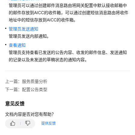
管理员可以通过创建邮件消息路由将网关配置中默认接收邮箱中
识
的邮件存放到
AICC
的收件箱，可以通过创建短信消息路由将收件
您
地址中的短信存放到
的
AICC
的收件箱。
租
管理员发送通知
间
管理员发送内部通知。
查看通知
配
管理员支持查看已发送的公告内容、收发的邮件信息、发送通知
置
的记录以及未发送的草稿状态的通知内容。
员
工
中
心
上一篇：服务质量分析
下一篇：配置公告类型
启
用
意见反馈
人
工
文档内容是否对您有帮助？
服
提供反馈
务