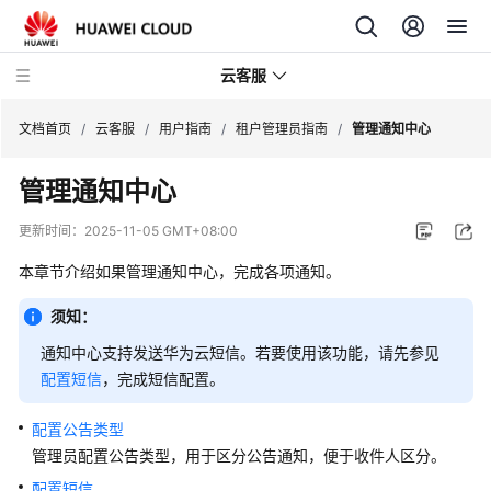
云客服
文档首页
/
云客服
/
用户指南
/
租户管理员指南
/
管理通知中心
管理通知中心
产
品
更新时间：
2025-11-05 GMT+08:00
介
绍
本章节介绍如果管理通知中心，完成各项通知。
须知：
快
速
通知中心支持发送华为云短信。若要使用该功能，请先参见
入
配置短信
，完成短信配置。
门
配置公告类型
用
管理员配置公告类型，用于区分公告通知，便于收件人区分。
户
配置短信