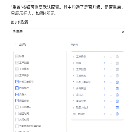
识
“重置”
按钮可恢复默认配置。其中勾选了是否升级、是否重启，
您
只展示标志，如图
4
所示。
的
图3
列配置
租
间
配
置
员
工
中
心
启
用
人
工
服
务