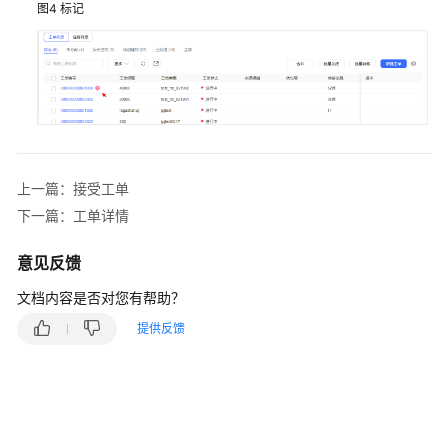
图4
标记
配
置
指
南
IVR
Journey
分
上一篇：接受工单
析
下一篇：工单详情
外
呼
意见反馈
风
文档内容是否对您有帮助？
险
监
提供反馈
控
管
理
工