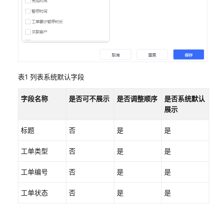
配
置
移
动
客
服
表1
列表系统默认字段
配
置
字段名称
是否可不展示
是否调整顺序
是否系统默认
多
展示
媒
体
标题
否
是
是
渠
道
工单类型
否
是
是
机
工单编号
否
是
是
器
人
工单状态
否
是
是
管
理