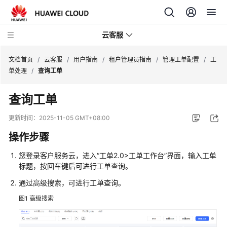
云客服
文档首页
/
云客服
/
用户指南
/
租户管理员指南
/
管理工单配置
/
工
单处理
/
查询工单
产
查询工单
品
介
更新时间：
2025-11-05 GMT+08:00
绍
操作步骤
快
您登录客户服务云，进入
“
工单2.0>工单工作台
”
界面，输入工单
速
标题，按回车键后可进行工单查询。
入
门
通过高级搜索，可进行工单查询。
图1
高级搜索
用
户