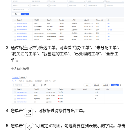
指
南
云
控
制
台
操
通过标签页进行筛选工单。可查看
“待办工单”
、
“未分配工单”
、
作
“我关注的工单”
、
“我创建的工单”
、
“已处理的工单”
、
“全部工
指
单”
。
南
图2
tab标签
租
户
管
理
员
指
您单击
“
”
，可根据过滤条件导出工单。
南
您单击
“
”
可自定义视图，勾选需要在列表展示的字段。单击
认