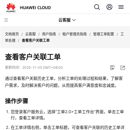
云客服
文档首页
/
云客服
/
用户指南
/
租户管理员指南
/
管理工单配置
/
工
单处理
/
查看客户关联工单
产
查看客户关联工单
品
介
更新时间：
2025-11-05 GMT+08:00
绍
通过查看客户关联历史工单，分析工单的处理过程和结果，了解客
快
户需求，及时解决客户的问题，从而提高客户满意度和忠诚度。
速
入
操作步骤
门
您登录客户服务云，选择
“
工单2.0>工单工作台
”
界面，单击工单
用
行，查看工单详情。
户
在工单详情右侧，单击工单标题，可查看客户关联的历史工单详