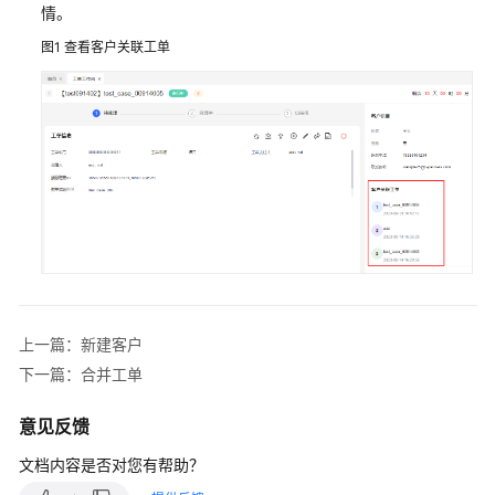
指
情。
南
图1
查看客户关联工单
云
控
制
台
操
作
指
南
租
户
上一篇：新建客户
管
理
下一篇：合并工单
员
指
意见反馈
南
文档内容是否对您有帮助？
认