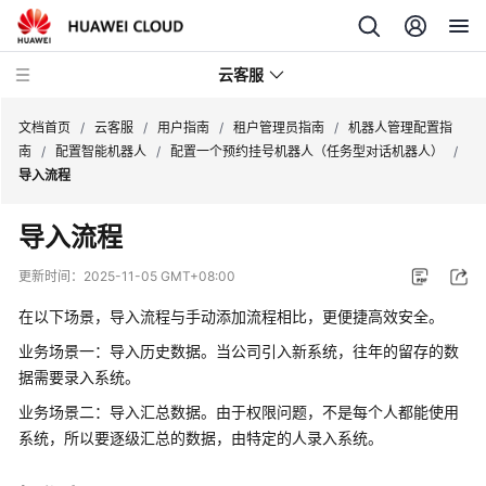
云客服
文档首页
/
云客服
/
用户指南
/
租户管理员指南
/
机器人管理配置指
南
/
配置智能机器人
/
配置一个预约挂号机器人（任务型对话机器人）
/
导入流程
产
品
导入流程
介
绍
更新时间：
2025-11-05 GMT+08:00
在以下场景，导入流程与手动添加流程相比，更便捷高效安全。
快
速
业务场景一：导入历史数据。当公司引入新系统，往年的留存的数
入
据需要录入系统。
门
业务场景二：导入汇总数据。由于权限问题，不是每个人都能使用
系统，所以要逐级汇总的数据，由特定的人录入系统。
用
户