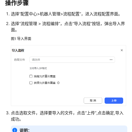
指
操作步骤
南
选择
“
配置中心>机器人管理>流程配置
”
，进入流程配置界面。
云
选择
“
流程管理 > 流程编排
”
，点击
“导入流程”
按钮，弹出导入界
控
面。
制
图1
导入界面
台
操
作
指
南
租
户
管
理
员
指
点击选取文件，选择要导入的文件，点击
“上传”
,点击确定,导入
南
成功。
说明：
认