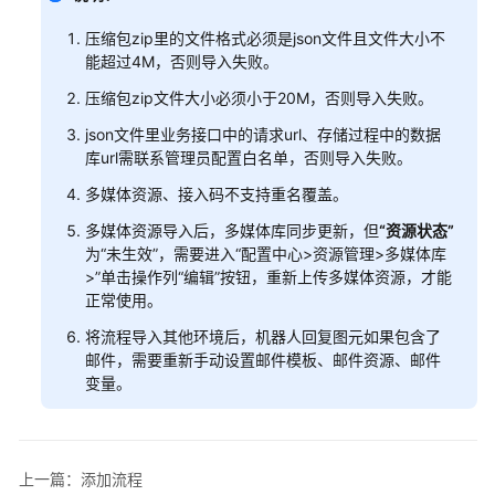
识
压缩包zip里的文件格式必须是json文件且文件大小不
您
能超过4M，否则导入失败。
的
租
压缩包zip文件大小必须小于20M，否则导入失败。
间
json文件里业务接口中的请求url、存储过程中的数据
库url需联系管理员配置白名单，否则导入失败。
配
多媒体资源、接入码不支持重名覆盖。
置
员
多媒体资源导入后，多媒体库同步更新，但
“资源状态”
工
为
“未生效”
，需要进入
“
配置中心>资源管理>多媒体库
中
>
”
单击操作列
“编辑”
按钮，重新上传多媒体资源，才能
心
正常使用。
将流程导入其他环境后，机器人回复图元如果包含了
启
邮件，需要重新手动设置邮件模板、邮件资源、邮件
用
变量。
人
工
服
务
上一篇：添加流程