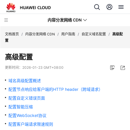
内容分发网络 CDN
文档首页
/
内容分发网络 CDN
/
用户指南
/
自定义域名配置
/
高级配
置
最
高级配置
新
动
更新时间：
2026-01-23 GMT+08:00
态
域名高级配置概述
服
配置节点响应给客户端的HTTP header（跨域请求）
务
公
配置自定义错误页面
告
配置智能压缩
配置WebSocket协议
产
品
配置客户端请求限速规则