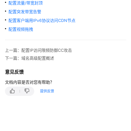
介
配置流量/带宽封顶
绍
配置突发带宽告警
计
配置客户端用IPv6协议访问CDN节点
费
配置视频拖拽
说
明
上一篇：配置IP访问限频防御CC攻击
快
下一篇：域名高级配置概述
速
入
意见反馈
门
文档内容是否对您有帮助？
用
提供反馈
户
指
南
创
建