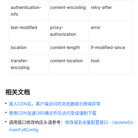
authentication-
content-encoding
retry-after
产
info
品
术
last-modified
proxy-
error
语
authorization
location
content-length
if-modified-since
通
用
transfer-
content-location
host
参
encoding
考
责
相关文档
任
共
接入CDN后，客户端访问时浏览器提示跨域异常
担
使用CDN加速OBS桶文件后访问变成强制下载
云
调用接口修改响应头请参考：
修改域名全量配置接口 - UpdateDo
服
mainFullConfig
务