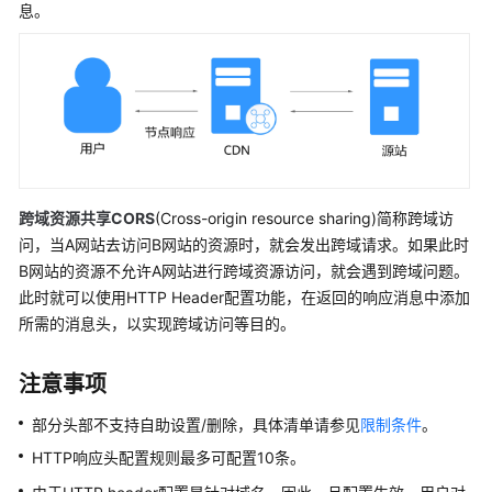
介
息。
绍
计
费
说
明
快
跨域资源共享CORS
(Cross-origin resource sharing)简称跨域访
速
问，当A网站去访问B网站的资源时，就会发出跨域请求。如果此时
入
B网站的资源不允许A网站进行跨域资源访问，就会遇到跨域问题。
门
此时就可以使用HTTP Header配置功能，在返回的响应消息中添加
用
所需的消息头，以实现跨域访问等目的。
户
指
注意事项
南
部分头部不支持自助设置/删除，具体清单请参见
限制条件
。
创
HTTP响应头配置规则最多可配置10条。
建