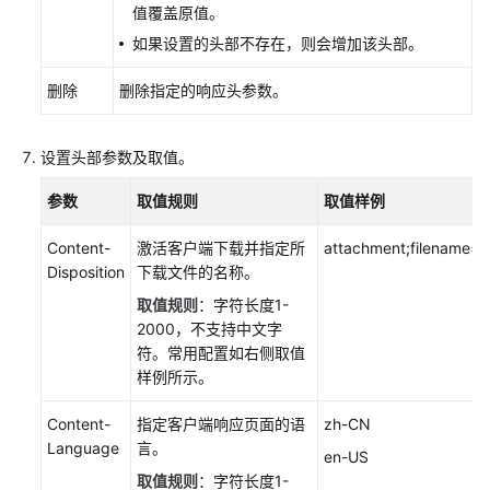
值覆盖原值。
应
给
如果设置的头部不存在，则会增加该头部。
客
户
删除
删除指定的响应头参数。
端
的
设置头部参数及取值。
HTTP
header（跨
参数
取值规则
取值样例
域
请
Content-
激活客户端下载并指定所
attachment;filename=F
求）
Disposition
下载文件的名称。
取值规则
：字符长度1-
配
2000，不支持中文字
置
符。常用配置如右侧取值
自
样例所示。
定
义
Content-
指定客户端响应页面的语
zh-CN
错
Language
言。
误
en-US
页
取值规则
：字符长度1-