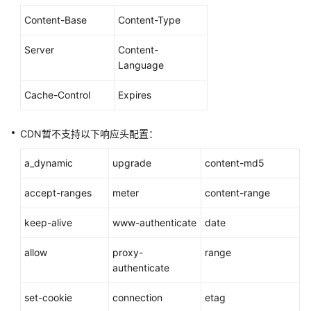
常
Content-Base
Content-Type
见
问
Server
Content-
题
Language
故
Cache-Control
Expires
障
排
除
CDN暂不支持以下响应头配置：
a_dynamic
upgrade
content-md5
WSA
用
accept-ranges
meter
content-range
户
指
keep-alive
www-authenticate
date
南
allow
proxy-
range
视
authenticate
频
帮
set-cookie
connection
etag
助