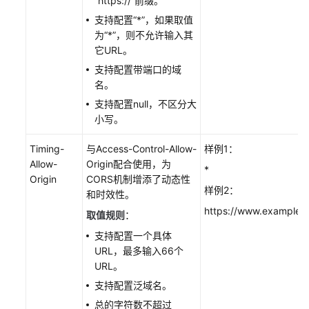
“https://”前缀。
请
求
支持配置“*”，如果取值
限
为“*”，则不允许输入其
速
它URL。
规
支持配置带端口的域
则
名。
支持配置null，不区分大
配
小写。
置
流
Timing-
与Access-Control-Allow-
样例1：
量/
Allow-
Origin配合使用，为
*
带
Origin
CORS机制增添了动态性
宽
样例2：
和时效性。
封
https://www.example.c
取值规则
：
顶
支持配置一个具体
配
URL，最多输入66个
置
URL。
突
支持配置泛域名。
发
总的字符数不超过