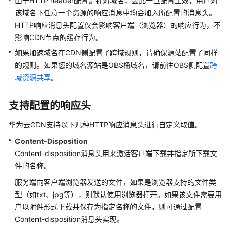
由于HTTP header配置是针对域名，因此一旦配置生效，用户对
用
户
该域名下任意一个资源的响应消息中均会加入所配置的消息头。
并
HTTP响应消息头配置仅会影响客户端（浏览器）的响应行为，不
授
影响CDN节点的缓存行为。
权
如果加速域名在CDN侧配置了跨域规则，请确保源站配置了同样
使
的规则。如果您的域名源站是OBS桶域名，请前往OBS侧配置
跨
用
域资源共享
。
CDN
开
支持配置的响应头
通
华为云CDN支持以下几种HTTP响应消息头进行自定义取值。
CDN
服
Content-Disposition
务
Content-disposition消息头用来激活客户端下载并指定所下载文
件的名称。
管
服务端向客户端浏览器发送的文件，如果是浏览器支持的文件类
理
型（如txt、jpg等），则默认使用浏览器打开。如果该文件需要用
加
速
户以附件形式下载并保存为指定名称的文件，则可通过配置
域
Content-disposition消息头实现。
名