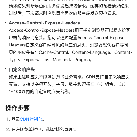
览
请求结果判断是否向服务端发起跨域请求。缓存的预检请求结果
过期后，下次请求时浏览器需再次向服务端发送预检请求。
回
Access-Control-Expose-Headers
源
Access-Control-Expose-Headers用于指定浏览器可以暴露给客
配
户端的响应消息头。您可以通过配置Access-Control-Expose-
置
Headers自定义客户端可见的响应消息头。浏览器默认客户端可
见的响应头有：Cache-Control、Content-Language、Content-
HTTPS
Type、Expires、Last-Modified、Pragma。
配
置
自定义响应头
如果上述响应头不能满足您的业务需求，CDN支持自定义响应头
缓
配置，支持以字母开头，字母、数字和短横杠（-）组合，长度
存
1~100以内的自定义响应头名称。
配
置
操作步骤
访
登录
CDN控制台
。
问
控
在左侧菜单栏中，选择
“
域名管理
”
。
制