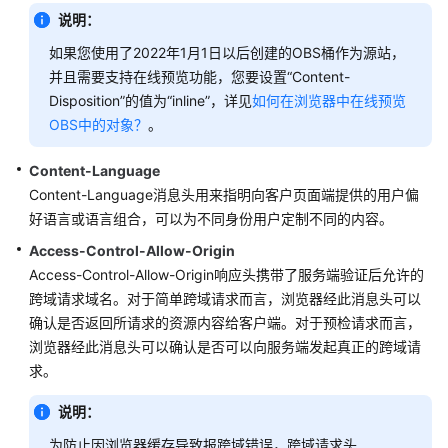
说明：
自
如果您使用了2022年1月1日以后创建的OBS桶作为源站，
定
并且需要支持在线预览功能，您要设置“Content-
义
Disposition”的值为“inline”，详见
如何在浏览器中在线预览
域
OBS中的对象？
。
名
配
Content-Language
置
Content-Language消息头用来指明向客户页面端提供的用户偏
好语言或语言组合，可以为不同身份用户定制不同的内容。
域
名
Access-Control-Allow-Origin
配
Access-Control-Allow-Origin响应头携带了服务端验证后允许的
置
跨域请求域名。对于简单跨域请求而言，浏览器经此消息头可以
概
确认是否返回所请求的资源内容给客户端。对于预检请求而言，
述
浏览器经此消息头可以确认是否可以向服务端发起真正的跨域请
求。
OBS
委
说明：
托
授
为防止因浏览器缓存导致报跨域错误，跨域请求头