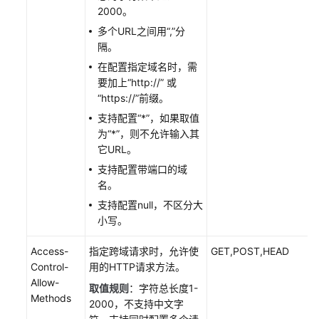
带
2000。
宽
多个URL之间用“,”分
告
隔。
警
在配置指定域名时，需
配
要加上“http://” 或
置
“https://”前缀。
客
支持配置“*”，如果取值
户
为“*”，则不允许输入其
端
它URL。
用
支持配置带端口的域
IPv6
名。
协
支持配置null，不区分大
议
小写。
访
问
Access-
指定跨域请求时，允许使
GET,POST,HEAD
CDN
Control-
用的HTTP请求方法。
节
Allow-
点
取值规则
：字符总长度1-
Methods
2000，不支持中文字
配