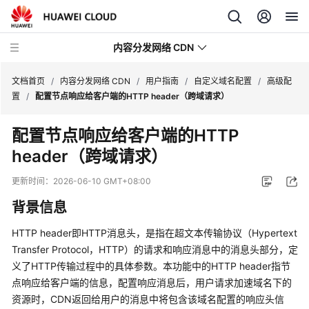
内容分发网络 CDN
文档首页
/
内容分发网络 CDN
/
用户指南
/
自定义域名配置
/
高级配
置
/
配置节点响应给客户端的HTTP header（跨域请求）
最
配置节点响应给客户端的HTTP
新
header（跨域请求）
动
态
更新时间：
2026-06-10 GMT+08:00
服
背景信息
务
公
HTTP header即HTTP消息头，是指在超文本传输协议（Hypertext
告
Transfer Protocol，HTTP）的请求和响应消息中的消息头部分，定
义了HTTP传输过程中的具体参数。本功能中的HTTP header指节
产
点响应给客户端的信息，配置响应消息后，用户请求加速域名下的
品
资源时，CDN返回给用户的消息中将包含该域名配置的响应头信