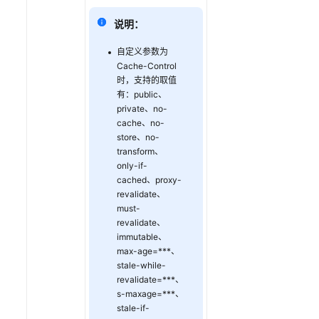
维
说明：
工
具
自定义参数为
Cache-Control
安
时，支持的取值
全
有：public、
防
private、no-
护
cache、no-
store、no-
transform、
通
only-if-
过
cached、proxy-
IAM
revalidate、
授
must-
予
revalidate、
使
immutable、
用
max-age=***、
CDN
stale-while-
revalidate=***、
的
s-maxage=***、
权
stale-if-
限