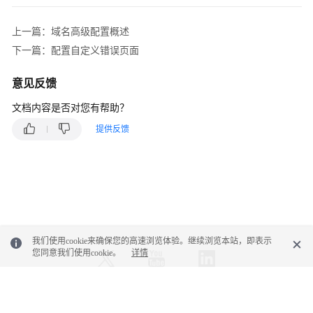
等
级
上一篇：域名高级配置概述
协
下一篇：配置自定义错误页面
议
（SLA）
意见反馈
白
文档内容是否对您有帮助？
皮
书
提供反馈
资
源
支
持
区
域
我们使用cookie来确保您的高速浏览体验。继续浏览本站，即表示
您同意我们使用cookie。
详情
系
统
权
© 2026, 华为云计算技术有限公司及其关联公司。保留一切权利。