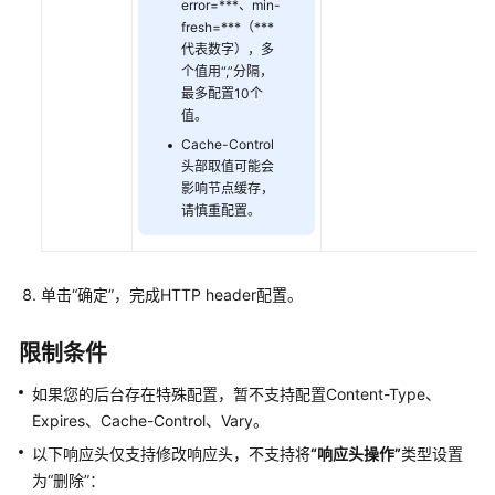
error=***、min-
fresh=***（***
监
代表数字），多
控
个值用“,”分隔，
与
最多配置10个
审
值。
计
Cache-Control
头部取值可能会
最
影响节点缓存，
请慎重配置。
佳
实
践
单击“确定”，完成HTTP header配置。
API
参
限制条件
考
如果您的后台存在特殊配置，暂不支持配置Content-Type、
SDK
Expires、Cache-Control、Vary。
参
以下响应头仅支持修改响应头，不支持将
“响应头操作”
类型设置
考
为
“删除”
：