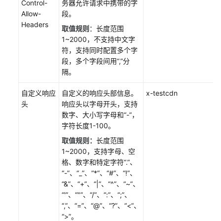
Control-
务器允许请求中携带的字
Allow-
段。
资
Headers
取值规则
：长度范围
源
1~2000，不支持中文字
包
符，支持同时配置多个字
管
段，多个字段间用“,”分
理
隔。
刷
自定义响应
自定义的响应头部信息。
x-testcdn
新
头
响应头以字母开头，支持
预
数字、大小写字母和“-”，
热
字符长度1-100。
资
取值规则：
长度范围
源
1~2000，支持字母、空
格、数字和特定字符“.”、
统
“-”、“_”、“*”、“#”、“!”、
计
“&”、“+”、“|”、“^”、“~”、
分
“'”、“"”、“/”、“:”、“;”、
析
“,”、“=”、“@”、“?”、“<”、
“>”。
运