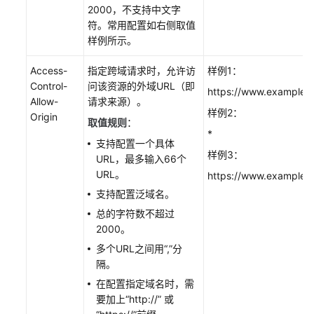
面
2000，不支持中文字
符。常用配置如右侧取值
配
样例所示。
置
智
Access-
指定跨域请求时，允许访
样例1：
能
Control-
问该资源的外域URL（即
https://www.example.
压
Allow-
请求来源）。
样例2：
缩
Origin
取值规则
：
*
支持配置一个具体
配
样例3：
URL，最多输入66个
置
URL。
https://www.example.c
WebSocket
协
支持配置泛域名。
议
总的字符数不超过
2000。
配
多个URL之间用“,”分
置
隔。
客
在配置指定域名时，需
户
要加上“http://” 或
端