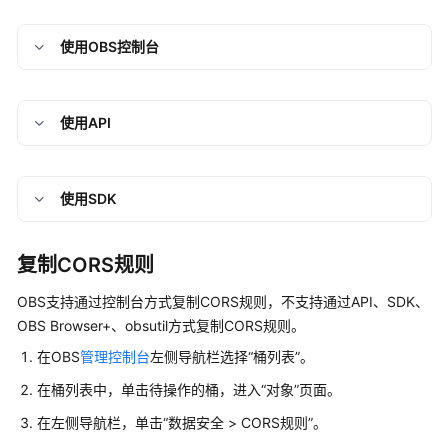
用
使用OBS控制台
配
置
双
使用API
端
固
定
实
使用SDK
现
VPC
粒
复制CORS规则
度
的
OBS支持通过控制台方式复制CORS规则，不支持通过API、SDK、
访
OBS Browser+、obsutil方式复制CORS规则。
问
在
OBS
管理控制台
左侧导航栏选择
“桶列表”
。
控
制
在桶列表中，单击待操作的桶，进入“对象”页面。
在左侧导航栏，单击“数据安全 > CORS规则”。
阻