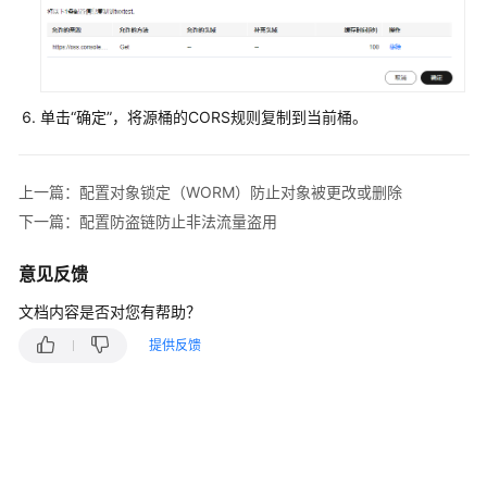
理
监
控
与
单击“确定”，将源桶的CORS规则复制到当前桶。
日
志
上一篇：配置对象锁定（WORM）防止对象被更改或删除
并
下一篇：配置防盗链防止非法流量盗用
行
文
意见反馈
件
系
文档内容是否对您有帮助？
统
提供反馈
本
地
可
用
区