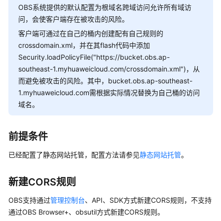
OBS系统提供的默认配置为根域名跨域访问允许所有域访
实
问，会使客户端存在被攻击的风险。
现
跨
客户端可通过在自己的桶内创建配有自己规则的
域
crossdomain.xml，并在其flash代码中添加
访
Security.loadPolicyFile("https://bucket.obs.ap-
问
southeast-1.myhuaweicloud.com/crossdomain.xml")，从
OBS
而避免被攻击的风险。其中，bucket.obs.ap-southeast-
1.myhuaweicloud.com需根据实际情况替换为自己桶的访问
配
域名。
置
防
盗
前提条件
链
防
已经配置了静态网站托管，配置方法请参见
静态网站托管
。
止
非
新建CORS规则
法
流
OBS支持通过
管理控制台
、API、SDK方式新建CORS规则，不支持
量
通过OBS Browser+、obsutil方式新建CORS规则。
盗