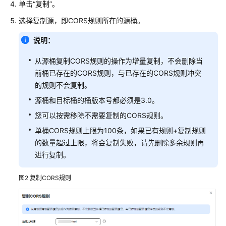
单击“复制”。
止
桶
选择复制源，即CORS规则所在的源桶。
公
共
说明：
访
问
从源桶复制CORS规则的操作为增量复制，不会删除当
前桶已存在的CORS规则，与已存在的CORS规则冲突
域
的规则不会复制。
名
源桶和目标桶的桶版本号都必须是3.0。
管
您可以按需移除不需要复制的CORS规则。
理
单桶CORS规则上限为100条，如果已有规则+复制规则
数
的数量超过上限，将会复制失败，请先删除多余规则再
据
进行复制。
管
理
图2
复制CORS规则
数
据
处