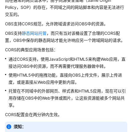
而在通常的网页请求中，由于同源安全策略（Same Origin
配
置
Policy，SOP）的存在，不同域之间的网站脚本和内容是无法进行
对
交互的。
象
OBS
支持CORS规范，允许跨域请求访问
OBS
中的资源。
锁
定
OBS
支持
静态网站托管
，而只有当对该桶设置了合理的CORS配
（WORM）
置，
OBS
中保存的静态网站才能允许响应另一个跨域网站的请求。
防
CORS的典型应用场景包括：
止
对
通过CORS支持，使用JavaScript和HTML5来构建Web应用，直
象
接访问
OBS
中的资源，而不再需要代理服务器做中转。
被
使用HTML5中的拖拽功能，直接向
OBS
上传文件，展示上传进
更
度，或是直接从Web应用中更新内容。
改
托管在不同域中的外部网页、样式表和HTML5应用，现在可以引
或
删
用存储在
OBS
中的Web字体或图片，让这些资源能被多个网站共
除
享。
CORS配置会在两分钟内生效。
配
置
须知：
CORS