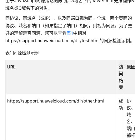
介
由于JavaScript同源策略的限制，A域名下的JavaScript无法操作B
绍
域名或C域名下的对象。
同协议、同域名（或IP）、以及同端口视为同一个域。两个页面的
计
协议、域名和端口（如果指定了端口）相同，则视为同源。为了更
费
好的理解是否同源，您可以查看
表1
中相对
说
https://support.huaweicloud.com/dir/test.html的同源检测示例。
明
表1
同源检测示例
快
速
URL
访
原因
入
问
门
结
果
用
户
https://support.huaweicloud.com/dir/other.html
成
协
指
功
议、
南
域
名、
OBS
端口
访
都相