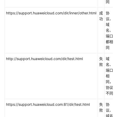
问
同
规
则
https://support.huaweicloud.com/dir/inner/other.html
成
协
功
议、
存
域
储
名、
类
端口
别
都相
同
桶
http://support.huaweicloud.com/dir/test.html
失
域
管
败
名、
理
端口
相
对
同，
象
协议
管
不同
理
https://support.huaweicloud.com:81/dir/test.html
失
协
权
败
议、
限
域名