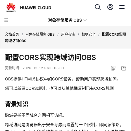
对象存储服务 OBS
文档首页
/
对象存储服务 OBS
/
用户指南
/
数据安全
/
配置CORS实现
跨域访问OBS
最
配置CORS实现跨域访问OBS
新
动
更新时间：
2026-03-12 GMT+08:00
态
OBS
提供HTML5协议中的CORS设置，帮助用户实现跨域访问。
服
您可以新建CORS规则，也可以从其他桶复制已有CORS规则。
务
公
背景知识
告
跨域是指不同域名之间相互访问。
产
跨域访问是浏览器出于安全考虑而设置的一个限制，即同源策略。
品