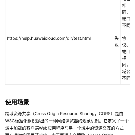
控
相
制
同，
端口
数
不同
据
安
https://help.huaweicloud.com/dir/test.html
失
协
全
败
议、
端口
服
相
务
同，
端
域名
加
不同
密
多
使用场景
版
本
跨域资源共享（Cross Origin Resource Sharing，CORS）是由
控
W3C标准化组织提出的一种网络浏览器的规范机制。它定义了一个
制
域中加载的客户端Web应用程序与另一个域中的资源交互的方式。