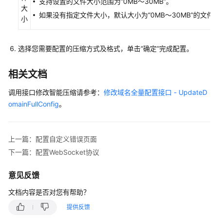
支持设置的文件大小范围为“0MB～30MB”。
大
权
如果没有指定文件大小，默认大小为“0MB～30MB”的文件
小
模
板
选择您需要配置的压缩方式及格式，单击“确定”完成配置。
管
理
相关文档
复
调用接口修改智能压缩请参考：
修改域名全量配置接口 - UpdateD
制
omainFullConfig
。
配
置
到
上一篇：配置自定义错误页面
其
他
下一篇：配置WebSocket协议
域
名
意见反馈
文档内容是否对您有帮助？
域
名
提供反馈
概