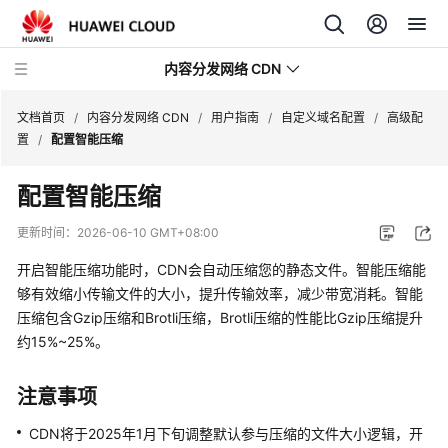
内容分发网络 CDN
文档首页
/
内容分发网络 CDN
/
用户指南
/
自定义域名配置
/
高级配
置
/
配置智能压缩
最
配置智能压缩
新
动
更新时间：
2026-06-10 GMT+08:00
态
开启智能压缩功能时，CDN会自动压缩您的静态文件。智能压缩能
服
够有效缩小传输文件的大小，提升传输效率，减少带宽消耗。智能
务
压缩包含Gzip压缩和Brotli压缩，Brotli压缩的性能比Gzip压缩提升
公
约15%~25%。
告
注意事项
产
品
CDN将于2025年1月下旬调整默认参与压缩的文件大小逻辑，开