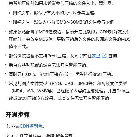
介
启智能压缩时如果未设置参与压缩的文件大小，请注意：
绍
调整之前，默认所有大小的文件均参与压缩。
计
调整之后，默认大小为“0MB～30MB”的文件参与压缩。
费
如果源站配置了MD5值校验，请勿开启此功能。CDN对静态文件
说
压缩时，会改变MD5值，导致压缩后的文件的和源站文件的MD5
明
值不一致。
快
部分浏览器暂不支持Brotli压缩，您可以前往
这里
查询。
速
后台有特殊配置的域名无法开启智能压缩。
入
同时开启Gzip、Brotli压缩方式时，优先执行Brotli压缩。
门
常见的图片文件类型（PNG、JPG、JPEG等）和视频文件类型
用
（MP4、AVI、WMV等）已经做了内容的压缩处理，开启Gzip压
户
缩或Brotli压缩没有效果，此类文件无需开启智能压缩。
指
南
开通步骤
创
登录
CDN控制台
。
建
在左侧菜单栏中，选择
“
域名管理
”
。