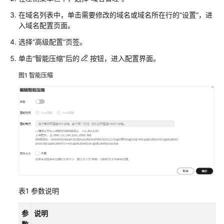
用
户
在域名列表中，单击需要修改的域名或域名所在行的“设置”，进
并
入域名配置页面。
授
选择“高级配置”页签。
权
使
单击“智能压缩”后的
按钮，进入配置界面。
用
图1
智能压缩
CDN
开
通
CDN
服
务
管
理
加
表1
参数说明
速
域
参
说明
名