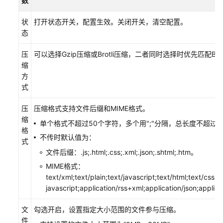
数
自
状
打开状态开关，配置生效。关闭开关，清空配置。
定
态
义
压
可以选择Gzip压缩或Brotli压缩，二者同时选择时优先匹配Brot
域
缩
名
方
配
式
置
压
压缩格式支持文件后缀和MIME格式。
域
缩
名
单个格式不超过50个字符，多个用";"分隔，总长度不超过2
格
配
不传时默认值为：
式
置
文件后缀：.js;.html;.css;.xml;.json;.shtml;.htm。
概
述
MIME格式：
text/xml;text/plain;text/javascript;text/html;text/css;
OBS
javascript;application/rss+xml;application/json;applic
委
文
勾选开启，设置指定大小范围的文件参与压缩。
托
件
授