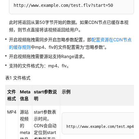
介
http://www.example.com/test.flv?start=50
绍
计
此时将返回从第50字节开始的数据。如果CDN节点已缓存本视
费
频，则节点直接将该视频返回给用户。
说
开启视频拖拽需同步开启忽略参数配置，即
配置资源在CDN节点
明
的缓存规则
中mp4、flv的文件配置需为“忽略参数”。
快
开启视频拖拽需要源站支持Range请求。
速
支持的文件格式为：mp4、flv。
入
门
表1
文件格式
用
文件
Meta
start参数说
示例
户
格式
信息
明
指
南
MP4
源站
start参数表
视频
示时间，
的
CDN会自动
创
http://www.example.com/test.mp4?s
meta
定位到start
建