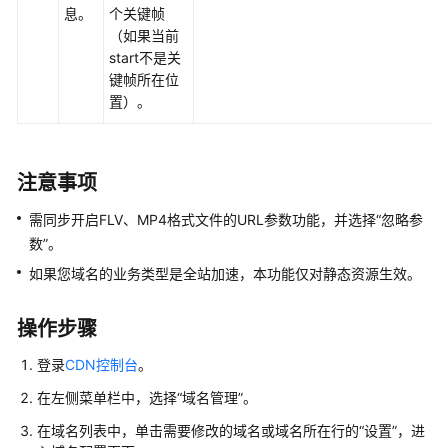
息。
个关键帧
（如果当前
自
start不是关
定
键帧所在位
义
置）。
域
名
配
置
注意事项
需同步开启FLV、MP4格式文件的URL参数功能，并选择“忽略参
域
数”。
名
配
如果您域名的业务类型是全站加速，本功能仅对静态资源生效。
置
概
操作步骤
述
登录
CDN控制台
。
OBS
在左侧菜单栏中，选择
“
域名管理
”
。
委
托
在域名列表中，单击需要修改的域名或域名所在行的“设置”，进
授