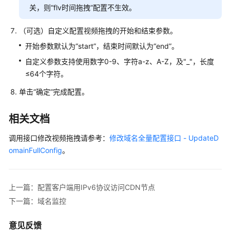
关，则“flv时间拖拽”配置不生效。
览
（可选）自定义配置视频拖拽的开始和结束参数。
回
源
开始参数默认为“start”，结束时间默认为“end”。
配
自定义参数支持使用数字0-9、字符a-z、A-Z，及"_"，长度
置
≤64个字符。
HTTPS
单击“确定”完成配置。
配
置
相关文档
缓
调用接口修改视频拖拽请参考：
修改域名全量配置接口 - UpdateD
存
omainFullConfig
。
配
置
上一篇：配置客户端用IPv6协议访问CDN节点
访
下一篇：域名监控
问
控
意见反馈
制