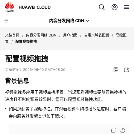
内容分发网络 CDN
文档首页
/
内容分发网络 CDN
/
用户指南
/
自定义域名配置
/
高级配
置
/
配置视频拖拽
最
配置视频拖拽
新
动
更新时间：
2026-06-10 GMT+08:00
态
背景信息
服
视频拖拽多应用于视频点播场景，当您观看视频需要随意拖拽播放
务
进度且不影响观看效果时，您可以配置视频拖拽功能。
公
告
如果您配置了视频拖拽，在观看视频时拖拽播放进度时，客户端
会向服务器发起类似如下请求：
产
品