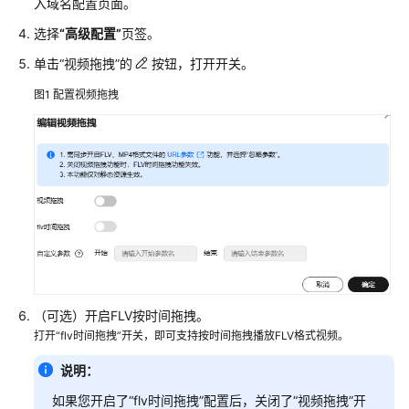
入域名配置页面。
权
选择
“高级配置”
页签。
模
单击“视频拖拽”的
按钮，打开开关。
板
图1
配置视频拖拽
管
理
复
制
配
置
到
其
他
域
（可选）开启FLV按时间拖拽。
名
打开“flv时间拖拽”开关，即可支持按时间拖拽播放FLV格式视频。
域
说明：
名
如果您开启了“flv时间拖拽”配置后，关闭了“视频拖拽”开
概