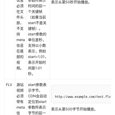
信息
参数所表示
用
表示从第50秒开始播放。
必须
时间的前一
户
在文
个关键帧
并
件头
（如果当前
授
部，
start不是关
权
不支
键帧）。
使
持
start参数的
用
meta
单位是秒，
CDN
信息
支持以小数
在尾
表示，例如
开
部的
start=1.01，
通
视
表示开始时
CDN
频。
间是1.01
服
秒。
务
FLV
源站
start参数表
管
视频
示字节，
理
必须
CDN会自动
http://www.example.com/test.flv?s
加
带有
定位到start
速
meta
参数所表示
域
表示从第500字节开始播放。
信
字节的前一
名