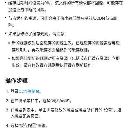
用
缓存过期时间设置为0时，该文件的所有请求都将回源，可能存在
户
加速业务中断的风险。
并
节点缓存的资源，可能会由于热度较低而被提前从CDN节点删
授
除。
权
使
如果您修改了缓存规则，请注意：
用
新的规则仅对后面缓存的资源生效，已经缓存的资源需要等缓
CDN
存过期后，再次缓存才会遵循新的缓存规则。
开
如果您想要新的规则对所有资源（包括节点已缓存资源）立即
通
生效，请在修改缓存规则后执行缓存刷新操作。
CDN
服
操作步骤
务
登录
CDN控制台
。
管
在左侧菜单栏中，选择
“
域名管理
”
。
理
加
在域名列表中，单击需要修改的域名或域名所在行的“设置”，进
速
入域名配置页面。
域
选择“缓存配置”页签。
名