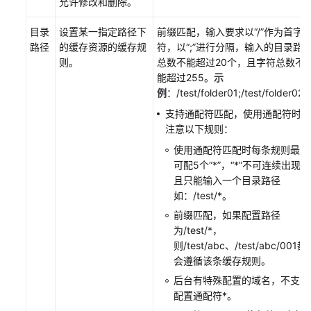
允许修改和删除。
概
述
目录
设置某一指定路径下
前缀匹配，输入要求以“/”作为首字
路径
的缓存资源的缓存规
符，以“;”进行分隔，输入的目录路
配
则。
总数不能超过20个，且字符总数不
置
能超过255。
示
资
例
：/test/folder01;/test/folder02
源
支持通配符匹配，使用通配符时要
在
注意以下规则：
CDN
使用通配符匹配时每条规则最多
节
可配5个“*”，“*”不可连续出现，
点
且只能输入一个目录路径
的
如：/test/*。
缓
存
前缀匹配，如果配置路径
规
为/test/*，
则
则/test/abc、/test/abc/001都
会遵循该条缓存规则。
配
后台有特殊配置的域名，不支持
置
配置通配符*。
浏