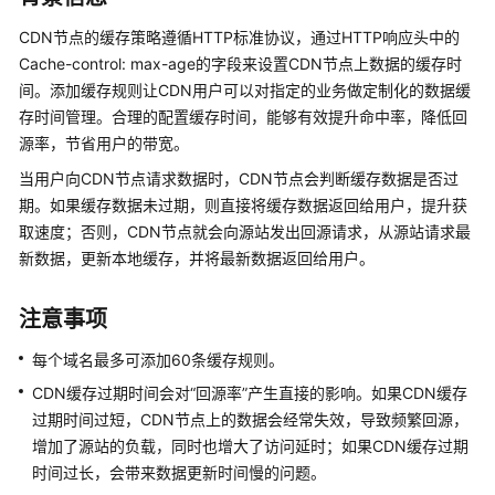
介
绍
CDN节点的缓存策略遵循HTTP标准协议，通过HTTP响应头中的
Cache-control: max-age的字段来设置CDN节点上数据的缓存时
计
间。添加缓存规则让CDN用户可以对指定的业务做定制化的数据缓
费
存时间管理。合理的配置缓存时间，能够有效提升命中率，降低回
说
源率，节省用户的带宽。
明
当用户向CDN节点请求数据时，CDN节点会判断缓存数据是否过
快
期。如果缓存数据未过期，则直接将缓存数据返回给用户，提升获
速
取速度；否则，CDN节点就会向源站发出回源请求，从源站请求最
入
新数据，更新本地缓存，并将最新数据返回给用户。
门
注意事项
用
户
每个域名最多可添加60条缓存规则。
指
CDN缓存过期时间会对“回源率”产生直接的影响。如果CDN缓存
南
过期时间过短，CDN节点上的数据会经常失效，导致频繁回源，
增加了源站的负载，同时也增大了访问延时；如果CDN缓存过期
创
时间过长，会带来数据更新时间慢的问题。
建