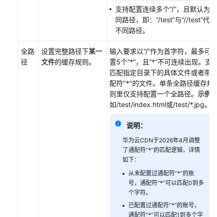
节
支持配置连续多个“/”，且默认为不
点
同路径，即：“/test”与“//test”代表
的
不同路径。
缓
存
全路
设置完整路径下
某一
输入要求以“/”作为首字符，最多可
时
径
文件
的缓存规则。
置5个“*”，且“*”不可连续出现。支
间
匹配指定目录下的具体文件或者带
配符"*"的文件。单条全路径缓存规
配
则里仅支持配置一个全路径。
示例
置
如/test/index.html或/test/*.jpg。
客
户
说明：
端
华为云CDN于2026年4月调整
访
了通配符“*”的匹配逻辑，详情
问
如下：
URL
从未配置过通配符“*”的账
重
号，通配符“*”可以匹配0到多
写
个字符。
已配置过通配符“*”的账号，
配
通配符“*”可以匹配1到多个字