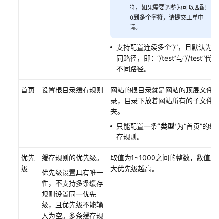
置
符，如果需要调整为可以匹配
域
0到多个字符
，请提交工单申
名
请。
共
享
支持配置连续多个“/”，且默认为不
缓
同路径，即：“/test”与“//test”代表
存
不同路径。
组
首页
设置根目录缓存规则
网站的根目录就是网站的顶层文件
缓
录，目录下放着网站所有的子文件
存
夹。
配
只能配置一条
“类型”
为
“首页”
的缓
置
存规则。
常
见
优先
缓存规则的优先级。
取值为1~1000之间的整数，数值越
问
级
大优先级越高。
优先级设置具有唯一
题
性，不支持多条缓存
规则设置同一优先
访
级，且优先级不能输
问
入为空。多条缓存规
控