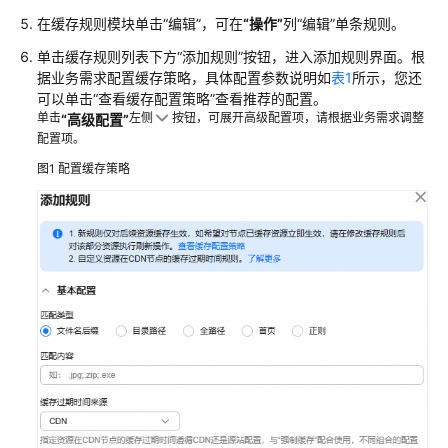
在缓存规则模块单击
“编辑”
，可在
“操作”
列
“编辑”
单条规则。
自
单击缓存规则列表下方
“添加规则”
按钮，进入添加规则界面。根
定
据业务需求配置缓存策略，具体配置参数说明如
表1
所示，您还
义
可以单击“查看缓存配置策略”查看推荐的配置。
域
单击
左侧
按钮，可展开高级配置项，请根据业务需求调整
“高级配置”
名
配置项。
配
图1
配置缓存策略
置
域
名
配
置
概
述
OBS
委
托
授