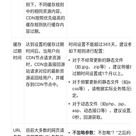
则下，不同缓存规则
制
中的相同资源内容，
CDN按照优先级高的
高
缓存规则执行缓存内
级
容过期。
配
置
缓存
达到设置的缓存过期
时间设置不能超过365天，建议参
过期
时间后，当用户向
如下规则进行配置：
域
时间
CDN节点请求资源
对于不经常更新的静态文件
名
时，CDN会直接回源
（如.jpg、.zip等），建议将缓存
监
站请求对应的最新资
过期时间设置成1个月以上。
控
源返回给用户，并缓
对于频繁更新的静态文件（如js、
存到CDN节点中。
标
css等），请根据实际业务情况设
签
定。
管
对于动态文件（如php、jsp、
理
asp、动态接口等），建议设置成
0秒，回源获取。
规
则
URL
目前大多数的网页请
不忽略参数：
不忽略“？”之后的参
引