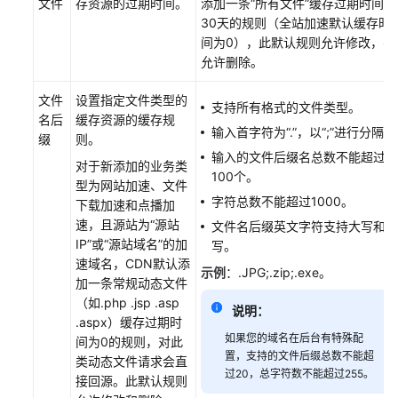
文件
存资源的过期时间。
添加一条“所有文件”缓存过期时间为
览
30天的规则（全站加速默认缓存时
间为0），此默认规则允许修改，不
回
允许删除。
源
配
文件
设置指定文件类型的
支持所有格式的文件类型。
置
名后
缓存资源的缓存规
输入首字符为“.”，以“;”进行分隔。
缀
则。
HTTPS
输入的文件后缀名总数不能超过
对于新添加的业务类
配
100个。
型为网站加速、文件
置
字符总数不能超过1000。
下载加速和点播加
速，且源站为
“源站
文件名后缀英文字符支持大写和小
缓
IP”
或
“源站域名”
的加
写。
存
速域名，CDN默认添
示例
：.JPG;.zip;.exe。
配
加一条常规动态文件
置
（如.php .jsp .asp
说明：
.aspx）缓存过期时
缓
如果您的域名在后台有特殊配
间为0的规则，对此
存
置，支持的文件后缀总数不能超
类动态文件请求会直
配
过20，总字符数不能超过255。
接回源。此默认规则
置