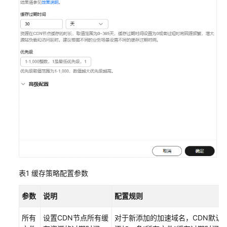
权
模
板
管
理
复
制
配
置
到
其
他
域
表1
缓存策略配置参数
名
参数
说明
配置规则
域
名
所有
设置CDN节点所有缓
对于新添加的加速域名，CDN默认
概