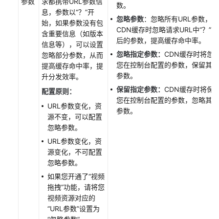
参数
求都携带URL参数信
数。
擎
息，参数以“？”开
忽略参数
：忽略所有URL参数，
始，如果参数没有包
CDN缓存时忽略请求URL中“？”之
资
含重要信息（如版本
后的参数，提高缓存命中率。
源
信息等），可以设置
包
忽略指定参数：
CDN缓存时将忽
忽略部分参数，从而
管
您在控制台配置的参数，保留其它
提高缓存命中率，提
理
参数。
升分发效率。
保留指定参数：
CDN缓存时将保
配置原则：
刷
您在控制台配置的参数，忽略其它
URL参数变化，资
新
参数。
源不变，可以配置
预
忽略参数。
热
资
URL参数变化，资
源
源变化，不可配置
忽略参数。
统
如果您开通了“视频
计
拖拽”功能，请将您
分
视频资源对应的
析
“URL参数”设置为