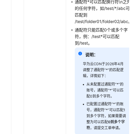
通配符*可以匹配换行符\n之外
览
的任何字符，如/test/*/abc可以
器
匹配到
缓
/test/folder01/folder02/abc。
存
通配符只能匹配0个或多个字
过
符，例：/test*可以匹配
期
到/test。
时
间
说明：
配
华为云CDN于2026年4月
置
调整了通配符“*”的匹配逻
辑，详情如下：
源
站
从未配置过通配符“*”的
响
账号，通配符“*”可以匹
应
配0到多个字符。
状
已配置过通配符“*”的账
态
号，通配符“*”可以匹配1
码
到多个字符，如果需要调
整为可以匹配
0到多个字
在
符
，请提交工单申请。
CDN