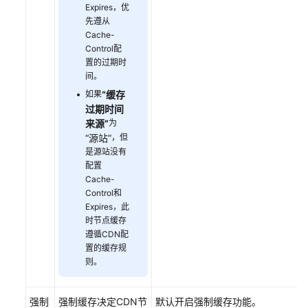
Expires，优
先遵从
常
Cache-
见
Control配
问
置的过期时
题
间。
如果
“缓存
故
过期时间
障
来源”
为
排
“源站”
，但
除
是源站没有
配置
Cache-
WSA
Control和
用
Expires，此
户
时节点缓存
指
遵循CDN配
南
置的缓存规
则。
视
频
强制
强制缓存决定CDN节
默认开启强制缓存功能。
帮