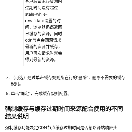
客户端请求该资源时
务
过期时间没有超过
等
stale-while-
级
revalidate设置的时
协
间，浏览器仍然返回
议
已缓存的资源，同时
（SLA）
cdn节点会回源请求
最新的资源并缓存，
白
用户再次请求时就会
皮
得到最新的资源。
书
资
源
（可选）通过单击缓存规则所在行的“删除”，删除不需要的缓存
规则。
支
单击“确定”，完成缓存规则配置。
持
区
域
强制缓存与缓存过期时间来源配合使用的不同
结果说明
系
强制缓存功能决定CDN节点缓存过期时间是否忽略源站响应头
统