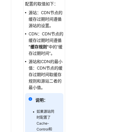
配置的取值如下：
限
源站：CDN节点的
监
缓存过期时间遵循
控
源站的设置。
与
CDN：CDN节点的
审
缓存过期时间遵循
计
“缓存规则”
中的
“缓
存过期时间”
。
最
源站和CDN的最小
佳
值：CDN节点的缓
实
存过期时间取缓存
践
规则和源站二者的
最小值。
API
参
说明：
考
如果源站同
SDK
时配置了
参
Cache-
Control和
考