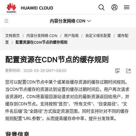
内容分发网络 CDN
文档首页
/
内容分发网络 CDN
/
用户指南
/
自定义域名配置
/
缓存配
置
/
配置资源在CDN节点的缓存规则
最
配置资源在CDN节点的缓存规则
新
动
更新时间：
2026-05-29 GMT+08:00
态
您可以配置CDN节点中某个或某些缓存资源的缓存过期时间规则。
服
当CDN节点缓存的资源达到设置的缓存过期时间后，用户再次请求
务
该资源时，CDN将直接回源站请求对应的最新资源返回给用户，并
公
缓存到CDN节点。支持按照“首页”、“所有文件”、“目录路径”、“文
告
件名后缀”及“全路径”方式指定资源范围，同时支持针对不同的缓存
规则配置“URL参数”，从而提高缓存命中率，提升分发效率。
产
品
背景信息