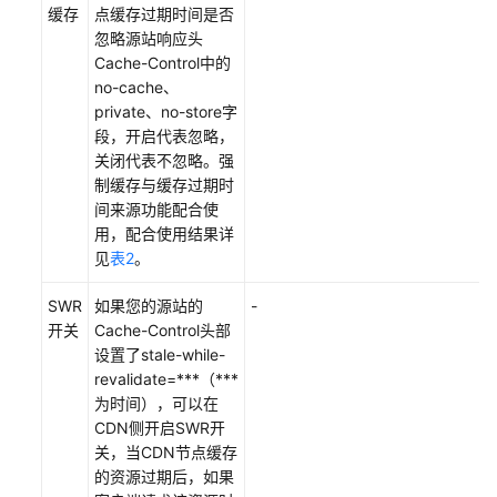
缓存
点缓存过期时间是否
助
忽略源站响应头
Cache-Control中的
产
no-cache、
品
private、no-store字
术
段，开启代表忽略，
语
关闭代表不忽略。强
制缓存与缓存过期时
间来源功能配合使
通
用，配合使用结果详
用
见
表2
。
参
考
SWR
如果您的源站的
-
开关
Cache-Control头部
责
设置了stale-while-
任
revalidate=***（***
共
为时间），可以在
担
CDN侧开启SWR开
关，当CDN节点缓存
云
的资源过期后，如果
服