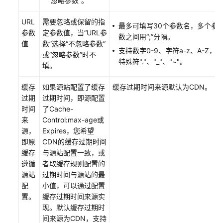
“忽略参数”。
运
维
URL
需要忽略或保留的指
最多可填写30个参数名，多个参
工
参数
定参数值，当“URL参
数之间用“;”分隔。
具
值
数”选择“不忽略参数”
支持数字0-9、字符a-z、A-Z，及
或“忽略参数”时不
特殊符"."、"_"、"~"。
填。
安
全
缓存
如果源站配置了缓存
缓存过期时间来源默认为CDN。
防
过期
过期时间，即源配置
护
时间
了Cache-
来
Control:max-age或
通
源，
Expires，您希望
过
即原
CDN的缓存过期时间
IAM
缓存
与源站配置一致，或
授
遵循
者取缓存规则配置的
予
源站
过期时间与源站的最
使
配
小值，可以通过配置
用
置。
缓存过期时间来源实
CDN
现。默认缓存过期时
的
间来源为CDN，支持
权