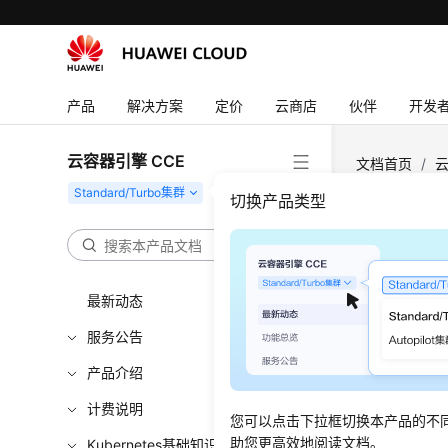
产品
解决方案
定价
云商店
伙伴
开发
云容器引擎 CCE
文档首页
/
云
Identity）
切换产品类型
在CC
IAM
最新动态
服务公告
更新时间
产品介绍
容器组身份（
计费说明
全、可控
您可以点击下拉框切换本产品的不
助您更高效地阅读文档。
简单，具备
Kubernetes基础知识