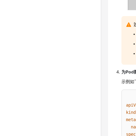
为Po
示例如
apiV
kind
meta
na
spec