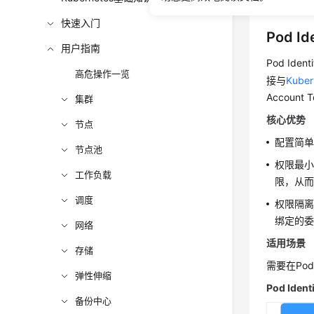
快速入门
Pod I
用户指南
Pod I
高危操作一览
接与
Kube
Accoun
集群
核心优势
节点
配置简单：
节点池
权限最小化
工作负载
限，从而
调度
权限隔离：
绑定的委
网络
适用场景
存储
需要在Po
弹性伸缩
Pod Iden
备份中心