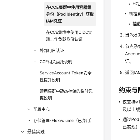
HC
在CCE集群中使用容器组
卷挂
身份（Pod Identity）获取
IAM凭证
挂载
在CCE集群中使用OIDC实
当Pod
现工作负载身份认证
节点系统
外部用户认证
Acco
证。
CCE相关委托说明
返回I
ServiceAccount Token安全
性提升说明
约束与
禁用集群中静态存储的临时凭
据说明
仅支持v1.2
配置中心
及以上
通过Po
存储管理-Flexvolume（已弃用）
已实现），
最佳实践