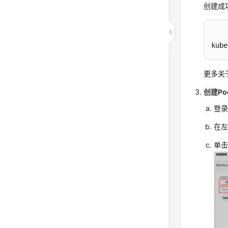
创建成
kube
更多关于
创建Pod
登
在
单击