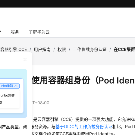
者
服务
了解华为云
容器引擎 CCE
/
用户指南
/
权限
/
工作负载身份认证
/
在CCE集
获取IAM凭证
E集群中使用容器组身份（Pod Ident
凭证
：
2026-06-17 GMT+08:00
Pod Identity）是云容器引擎（CCE）提供的一项强大功能，它允许Kube
的方式访问华为云服务资源。与
基于OIDC的工作负载身份认证
相比，Pod 
同产品类型，帮
更强的隔离性。本文档介绍如何CCE集群中使用Pod Identity。