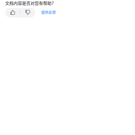
产
文档内容是否对您有帮助？
品
提供反馈
介
绍
计
费
说
明
Kubernetes
基
础
知
识
快
速
入
门