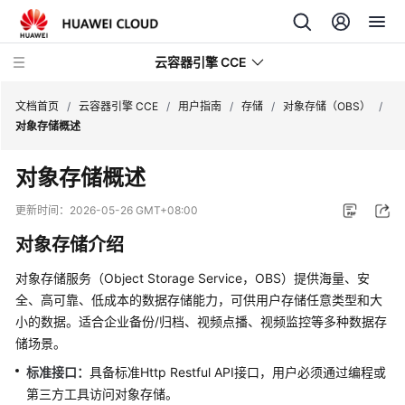
云容器引擎 CCE
文档首页
/
云容器引擎 CCE
/
用户指南
/
存储
/
对象存储（OBS）
/
对象存储概述
对象存储概述
最
更新时间：
2026-05-26 GMT+08:00
新
对象存储介绍
动
态
对象存储服务（Object Storage Service，OBS）提供海量、安
全、高可靠、低成本的数据存储能力，可供用户存储任意类型和大
服
小的数据。适合企业备份/归档、视频点播、视频监控等多种数据存
务
储场景。
公
告
标准接口：
具备标准Http Restful API接口，用户必须通过编程或
第三方工具访问对象存储。