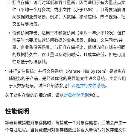
标准存储：访问时延低和吞吐量高，因而适用于有大量热点文
用
件（平均一个月多次）或小文件（小于1MB），且需要频繁访
户
问数据的业务场景，例如：大数据、移动应用、热点视频、社
指
交图片等场景。
南
低频访问存储：适用于不频繁访问（平均一年少于12次）但在
需要时也要求快速访问数据的业务场景，例如：文件同步/共
高
享、企业备份等场景。与标准存储相比，低频访问存储有相同
危
的数据持久性、吞吐量以及访问时延，且成本较低，但是可用
操
性略低于标准存储。
作
一
并行文件系统：并行文件系统（Parallel File System）是对象存
览
储服务的子产品，是经过优化的高性能文件语义系统，主要应用
于大数据场景。详细介绍请参见
什么是并行文件系统
。
集
关于对象存储的详细介绍，请以
对象存储类别
为准。
群
节
性能说明
点
容器负载挂载对象存储时，每挂载一个对象存储卷，后端会产生一
个常驻进程。当负载使用对象存储数过多或大量读写对象存储文件
节