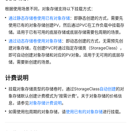
述
根据使用场景不同，对象存储支持以下挂载方式：
存
通过静态存储卷使用已有对象存储
：即静态创建的方式，需要先
储
使用已有的对象存储创建PV，然后通过PVC在工作负载中挂载存
基
储。适用于已有可用的底层存储或底层存储需要包周期的场景。
础
通过动态存储卷使用对象存储
：即动态创建的方式，无需预先创
知
建对象存储，在创建PVC时通过指定存储类（StorageClass），
识
即可自动创建对象存储和对应的PV对象。适用于无可用的底层存
储，需要新创建的场景。
云
硬
盘
计费说明
存
储
挂载对象存储类型的存储卷时，通过StorageClass
自动创建
的对
（EVS）
象存储默认创建计费模式为
“按需计费”
。关于对象存储的价格信
息，请参见
对象存储计费说明
。
文
如需使用包周期的对象存储，请
使用已有的对象存储
进行挂载。
件
存
储