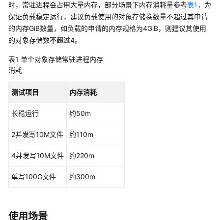
时，常驻进程会占用大量内存，部分场景下内存消耗量参考
点
表1
，为
池
保证负载稳定运行，建议负载使用的对象存储卷数量不超过其申请
的内存GiB数量，如负载的申请的内存规格为4GiB，则建议其使用
工
的对象存储数
不超过
4。
作
表1
单个对象存储常驻进程内存
负
消耗
载
测试项目
内存消耗
调
度
长稳运行
约50m
网
2并发写10M文件
约110m
络
4并发写10M文件
约220m
存
储
单写100G文件
约300m
存
储
使用场景
概