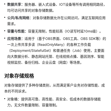
产
数据共享：
服务器、嵌入式设备、IOT设备等所有调用相同路径，
品
均可访问共享的对象存储数据。
介
公共/私有网络：
对象存储数据允许在公网访问，满足互联网应用
绍
需求。
计
容量与性能：
容量无限制，性能较高（IO读写时延10ms级）。
费
应用场景：
适用于（基于OBS界面、OBS工具、OBS SDK等）的
说
一次上传共享多读（ReadOnlyMany）的各种工作负载
明
（Deployment/StatefulSet）和普通任务（Job）使用，主要面
向大数据分析、静态网站托管、在线视频点播、基因测序、智能
Kubernetes
视频监控、备份归档、企业云盘（网盘）等场景。
基
础
知
对象存储规格
识
对象存储提供了多种存储类别，从而满足客户业务对存储性能、成
快
本的不同诉求。
速
对象桶：提供高可靠、高性能、高安全、低成本的数据存储能
入
力，无文件数量限制、容量限制。
门