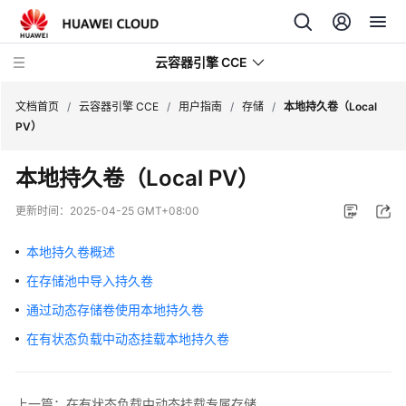
云容器引擎 CCE
文档首页
/
云容器引擎 CCE
/
用户指南
/
存储
/
本地持久卷（Local
PV）
本地持久卷（Local PV）
最
更新时间：
2025-04-25 GMT+08:00
新
动
本地持久卷概述
态
在存储池中导入持久卷
通过动态存储卷使用本地持久卷
服
务
在有状态负载中动态挂载本地持久卷
公
告
上一篇：在有状态负载中动态挂载专属存储