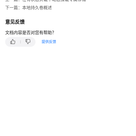
产
下一篇：本地持久卷概述
品
介
意见反馈
绍
文档内容是否对您有帮助？
计
提供反馈
费
说
明
Kubernetes
基
础
知
识
快
速
入
门