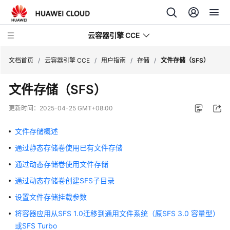
云容器引擎 CCE
文档首页
/
云容器引擎 CCE
/
用户指南
/
存储
/
文件存储（SFS）
文件存储（SFS）
更新时间：
2025-04-25 GMT+08:00
最
新
文件存储概述
动
通过静态存储卷使用已有文件存储
态
通过动态存储卷使用文件存储
服
通过动态存储卷创建SFS子目录
务
设置文件存储挂载参数
公
告
将容器应用从SFS 1.0迁移到通用文件系统（原SFS 3.0 容量型）
或SFS Turbo