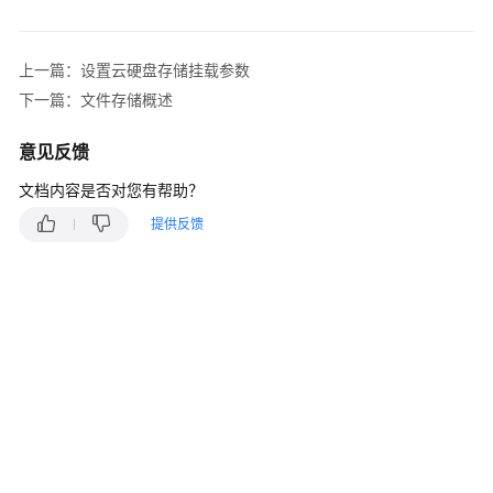
产
品
介
上一篇：设置云硬盘存储挂载参数
绍
下一篇：文件存储概述
计
意见反馈
费
说
文档内容是否对您有帮助？
明
提供反馈
Kubernetes
基
础
知
识
快
速
入
门