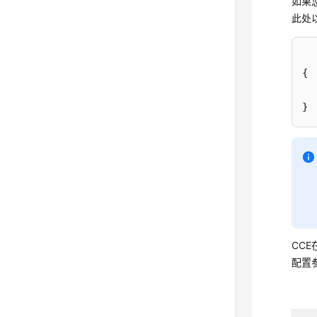
如果
此处以
{
}
CCE
配置