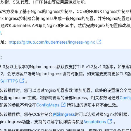
均衡、SSL代理、HTTP路由等应用层转发功能。
etes官方发布了基于Nginx的Ingress控制器，CCE的NGINX Ingres
nx Ingress控制器会将Ingress生成一段Nginx的配置，并将Nginx配置通
过Kubernetes API写到Nginx的Pod中，然后完成Nginx的配置
理
。
地址：
https://github.com/kubernetes/ingress-nginx
明：
.3.3及以上版本的Nginx Ingress默认仅支持TLS v1.2及v1.3版本，如
1.2，会导致客户端与Nginx Ingress协商时报错。如果需要支持更多TL
LS/HTTPS
。
装该插件时，您可以通过
“nginx配置参数”
添加配置，此处的设置将会全
配置nginx.conf生成，将影响管理的全部Ingress，相关参数可通过
Conf
配置的参数不包含在
ConfigMaps
所列出的选项中将不会生效。
装该插件后，您在CCE控制台
创建Ingress
时可以选择对接Nginx控制器
ginx Ingress功能，支持的注解字段详情请参见
Annotations
。
勿手动修改和删除CCE自动创建的ELB和监听器，否则将出现工作负载