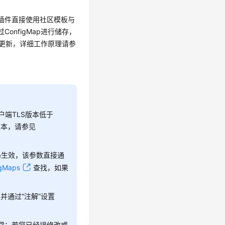
s控制器插件直接使用社区模板与
过ConfigMap进行储存，
修改和更新，详细工作原理请参
果客户端TLS版本低于
S版本，请参见
局生效，该参数直接通
igMaps
查找，如果
，并通过
“注解”
设置
异常；若您已经误修改或