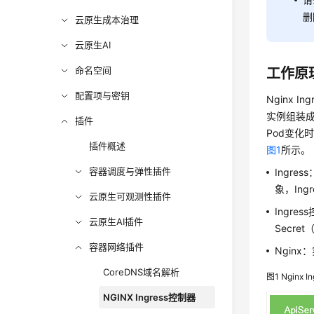
删
云原生成本治理
云原生AI
命名空间
工作原
配置项与密钥
Nginx I
实例组装成N
插件
Pod变化
插件概述
图1
所示。
容器调度与弹性插件
Ingre
象，In
云原生可观测性插件
Ingres
云原生AI插件
Secre
容器网络插件
Ngin
CoreDNS域名解析
图1
Nginx 
NGINX Ingress控制器