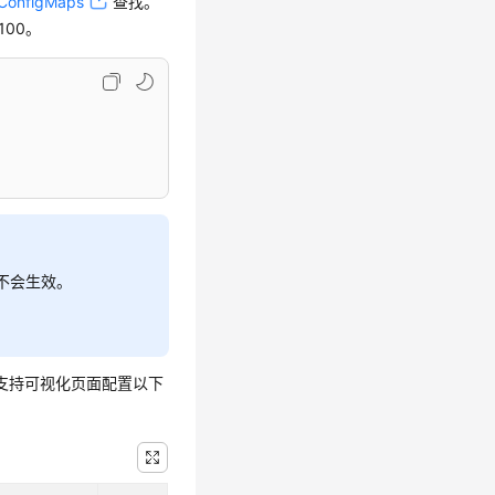
ConfigMaps
查找。
100。
不会生效。
件中默认支持可视化页面配置以下