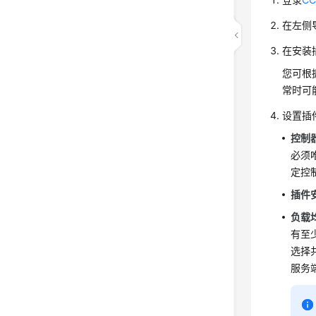
在左侧
在安装
您可根
常时可
设置插
控制
必须
定控
插件
负载
有至
选择共
服务