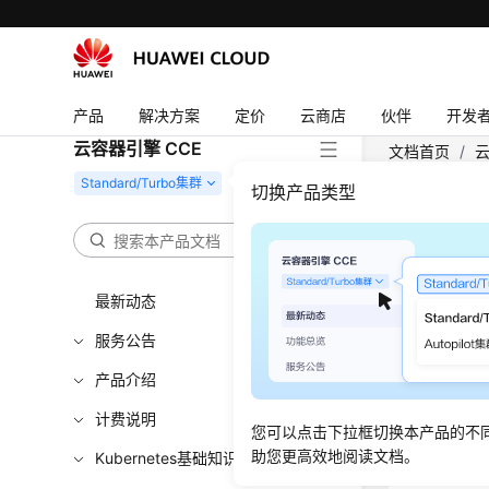
产品
解决方案
定价
云商店
伙伴
开发
云容器引擎 CCE
文档首页
/
云
切换产品类型
NGI
更新时间
最新动态
插件简
服务公告
产品介绍
Kubern
的。在实
计费说明
您可以点击下拉框切换本产品的不
均衡器更
助您更高效地阅读文档。
Kubernetes基础知识
基于以上需求