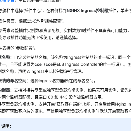
导航栏中选择“
插件中心
”，在右侧找到
NGINX Ingress控制器
插件，单击
插件页面，根据需求选择
“规格配置”
。
据需求调整插件实例数和资源配额。实例数为1时插件不具备高可用能力
能导致插件功能无法正常使用，请谨慎选择。
件支持的
“参数配置”
。
器名称
：自定义控制器名称，该名称为Ingress控制器的唯一标识，同一
唯一，且不能设置为
cce
（
cce
是ELB Ingress Controller的唯一标识
制器名称，声明该Ingress由此控制器进行管理。
安装的命名空间
：选择Ingress控制器所在的命名空间。
均衡器
：支持对接共享型或独享型负载均衡实例，如果无可用实例，请先
少两个监听器配额，且端口 80 和 443 没有被监听器占用。
享型负载均衡实例，支持开启“获取客户端IP”功能，开启后使用Nginx In
端即可获取客户端的源IP。而使用独享型负载均衡实例时默认开启获取客户
说明：