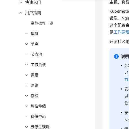
主机、负载
快速入门
Kubern
用户指南
镜像。Ngi
高危操作一览
这个配置会通
见
工作原
集群
开源社区
节点
节点池
说
工作负载
2
v
调度
T
网络
安
存储
过
您
弹性伸缩
安
备份中心
N
云原生观测
请