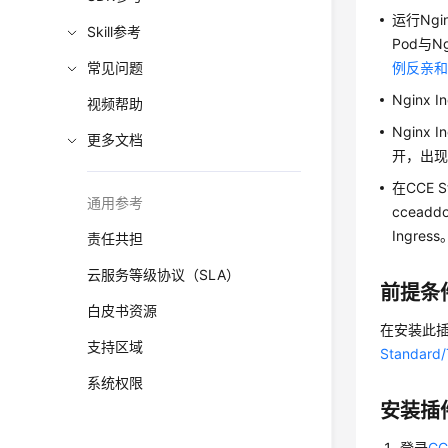
运行Ngi
Skill参考
Pod与
常见问题
例反亲
Nginx
视频帮助
Ngin
更多文档
开，出
在CCE 
通用参考
ccead
Ingress
责任共担
云服务等级协议（SLA）
前提条
白皮书资源
在安装此
支持区域
Standard
系统权限
安装插
登录
C