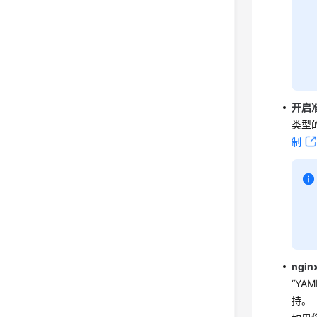
开启
类型
制
ngi
“YA
持。