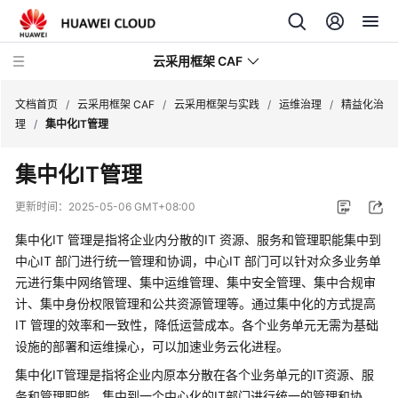
云采用框架 CAF
文档首页
/
云采用框架 CAF
/
云采用框架与实践
/
运维治理
/
精益化治
理
/
集中化IT管理
云
集中化IT管理
采
用
更新时间：
2025-05-06 GMT+08:00
框
架
集中化IT 管理是指将企业内分散的IT 资源、服务和管理职能集中到
与
中心IT 部门进行统一管理和协调，中心IT 部门可以针对众多业务单
实
元进行集中网络管理、集中运维管理、集中安全管理、集中合规审
践
计、集中身份权限管理和公共资源管理等。通过集中化的方式提高
IT 管理的效率和一致性，降低运营成本。各个业务单元无需为基础
云
设施的部署和运维操心，可以加速业务云化进程。
采
集中化IT管理是指将企业内原本分散在各个业务单元的IT资源、服
用
务和管理职能，集中到一个中心化的IT部门进行统一的管理和协
框