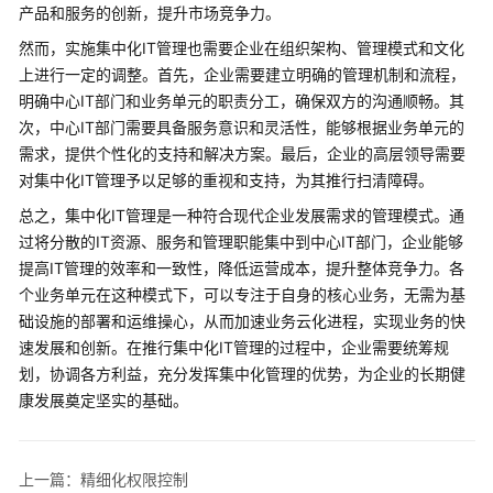
产品和服务的创新，提升市场竞争力。
控
制
然而，实施集中化IT管理也需要企业在组织架构、管理模式和文化
上进行一定的调整。首先，企业需要建立明确的管理机制和流程，
集
明确中心IT部门和业务单元的职责分工，确保双方的沟通顺畅。其
中
次，中心IT部门需要具备服务意识和灵活性，能够根据业务单元的
化
需求，提供个性化的支持和解决方案。最后，企业的高层领导需要
IT
对集中化IT管理予以足够的重视和支持，为其推行扫清障碍。
管
总之，集中化IT管理是一种符合现代企业发展需求的管理模式。通
理
过将分散的IT资源、服务和管理职能集中到中心IT部门，企业能够
提高IT管理的效率和一致性，降低运营成本，提升整体竞争力。各
全
方
个业务单元在这种模式下，可以专注于自身的核心业务，无需为基
位
础设施的部署和运维操心，从而加速业务云化进程，实现业务的快
数
速发展和创新。在推行集中化IT管理的过程中，企业需要统筹规
据
划，协调各方利益，充分发挥集中化管理的优势，为企业的长期健
边
康发展奠定坚实的基础。
界
精
上一篇：精细化权限控制
细