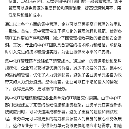
像库、CA证书机构、云盘等由中心IT部门统一部署和管理。集中
治
管理可以避免资源的重复建设和闲置浪费，提高资源利用率，降
理
低采购和维护成本。
通过以上各个方面的集中管理，企业可以显著提高IT管理的效率和
概
一致性。首先，集中管理催生了标准化的管理流程和规范，使得各
述
项IT工作更加有序和透明，减少了因管理松散导致的错误和安全漏
洞。其次，专业的中心IT团队具备更强的技术能力和经验，能够及
组
时引入先进的技术和最佳实践，为企业提供高水平的IT支持。
织
分
集中化IT管理还有效降低了运营成本。通过统一的资源规划和采购
级
规模化，企业可以获得更优惠的价格，减少不必要的开支。集中化
分
的运维和管理，优化了人力资源配置，避免了各业务单元各自为政
域
带来的人力资源浪费。整体而言，企业可以在不增加投入的情况
管
下，获得更高效、更可靠的IT服务。
理
集中化IT管理还能缩短各业务单元的IT项目交付周期。由于中心IT
精
部门已经建立了完善的基础设施和服务框架，业务单元在需要新系
细
统或应用时，可以快速集成和部署，避免了重复的建设和调试过
化
程。业务单元可以将更多的精力和资源投入到自身的核心业务发展
权
上。这种专业分工，使得业务单元能够更快地响应市场需求，加速
限