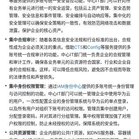
等服务提供的多账号统一安全管控功能，中心IT部门可以针对所
案
有业务单元进行统一的安全运营，包括云上资产管理、安全态势
设
管理、安全信息和事件管理、安全编排与自动响应等。集中化的
计
安全管理可以确保安全策略的一致性，有效防范网络攻击和数据
泄露，保护企业的核心资产。
采
集中合规审计：
随着各类信息安全法规和行业标准的出台，合规
用
性成为企业必须关注的重点。借助
CTS
和
Config
等服务提供的多
实
账号统一合规审计的功能，中心IT部门统一负责企业的合规管理
施
和审计工作，确保各业务单元的云资源符合国家、行业和企业自
身的合规标准。这样，可以降低合规风险，避免因不合规而导致
运
维
的法律责任和声誉损失。
治
集中身份权限管理：
通过
IAM身份中心
提供的多账号统一身份管理
理
与访问控制的功能，中心IT部门可以统一管理企业中使用华为云
的用户，一次性配置企业的身份管理系统与华为云的单点登录，
概
以及所有用户对组织下账号的访问权限。管理员集中创建用户，
述
分配登录密码，并对其进行分组管理。集中权限管理加强了对用
户权限的控制，防止未经授权的访问，保障系统的安全性。
精
益
公共资源管理：
企业内部的公共IT资源，如DNS服务器、容器镜
化