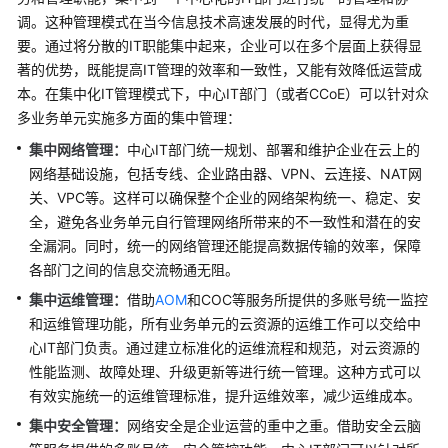
调。这种管理模式在当今信息技术高速发展的时代，显得尤为重
架
简
要。通过将分散的IT职能集中起来，企业可以在多个层面上获得显
介
著的优势，既能提高IT管理的效率和一致性，又能有效降低运营成
本。在集中化IT管理模式下，中心IT部门（或者CCoE）可以针对众
制
多业务单元实施多方面的集中管理：
定
集中网络管理：
中心IT部门统一规划、部署和维护企业在云上的
战
网络基础设施，包括专线、企业路由器、VPN、云连接、NAT网
略
关、VPC等。这样可以确保整个企业的网络架构统一、稳定、安
全，避免各业务单元自行管理网络所带来的不一致性和潜在的安
顶
全漏洞。同时，统一的网络管理还能提高数据传输的效率，保障
层
规
各部门之间的信息交流畅通无阻。
划
集中运维管理：
借助
AOM
和COC等服务所提供的多账号统一监控
和运维管理功能，所有业务单元的云资源的运维工作可以交给中
调
心IT部门负责。通过建立标准化的运维流程和规范，对云资源的
研
性能监测、故障处理、升级更新等进行统一管理。这种方式可以
评
有效实施统一的运维管理标准，提升运维效率，减少运维成本。
估
集中安全管理：
网络安全是企业运营的重中之重。借助安全云脑
方