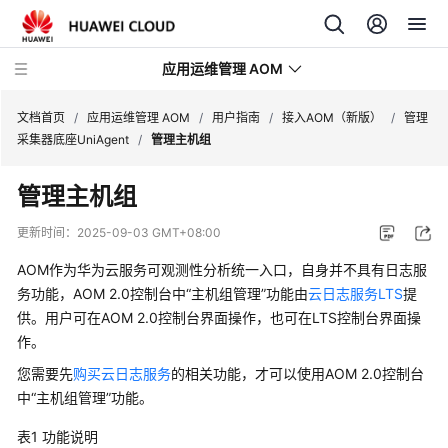
应用运维管理 AOM
文档首页
/
应用运维管理 AOM
/
用户指南
/
接入AOM（新版）
/
管理
采集器底座UniAgent
/
管理主机组
最
管理主机组
新
动
更新时间：
2025-09-03 GMT+08:00
态
AOM作为华为云服务可观测性分析统一入口，自身并不具有日志服
产
务功能，AOM 2.0控制台中“主机组管理”功能由
云日志服务LTS
提
品
供。用户可在AOM 2.0控制台界面操作，也可在LTS控制台界面操
介
作。
绍
您需要先
购买云日志服务
的相关功能，才可以使用AOM 2.0控制台
中“主机组管理”功能。
计
费
表1
功能说明