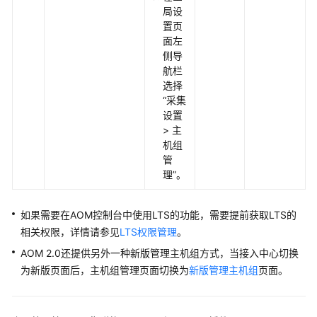
局设
的
置页
权
面左
限
侧导
航栏
AOM
选择
全
“采集
景
设置
监
> 主
控
机组
概
管
览
理”。
接
如果需要在AOM控制台中使用LTS的功能，需要提前获取LTS的
入
相关权限，详情请参见
LTS权限管理
。
AOM
AOM 2.0还提供另外一种新版管理主机组方式，当接入中心切换
接
为新版页面后，主机组管理页面切换为
新版管理主机组
页面。
入
AOM（新
版）