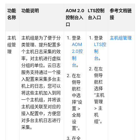
说
明
功能
功能说明
AOM 2.0
LTS控制
参考文档链
名称
控制台入
台入口
接
快
口
速
入
主机
主机组是为了便于分
登录
登录
主机组管理
门
AOM
LTS控
组管
类管理、提升配置多
2.0控
制
理
个主机日志采集的效
用
制
台
。
率，对主机进行虚拟
户
台
。
分组的单位。云日志
在左
指
服务支持通过一个接
侧导
在左
南
入配置来采集多台主
航栏
侧导
机上的日志，您可以
选择
航栏
通
将这些主机加入到同
“主机
中选
过
一个主机组，并将该
管理
择“设
IAM
主机组关联至对应的
> 主
置 >
授
接入配置中，方便您
机
全局
予
对多台主机日志进行
组”。
设
使
采集。
置”。
用
在全
AOM