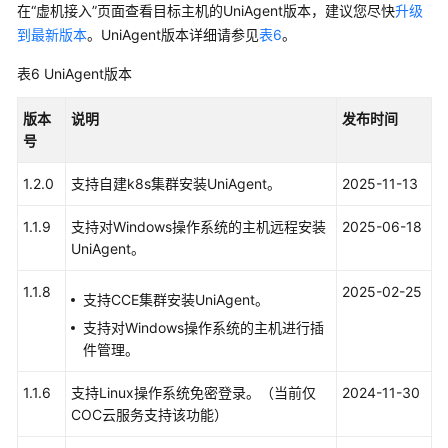
入
在“虚机接入”页面查看目标主机的UniAgent版本，建议您尽快
升级
AOM
到最新版本
。UniAgent版本详细请参见
表6
。
API
表6
UniAgent版本
开
源
版本
说明
发布时间
协
号
议
及
1.2.0
支持自建k8s集群安装UniAgent。
2025-11-13
其
他
1.1.9
支持对Windows操作系统的主机远程安装
2025-06-18
组
UniAgent。
件
1.1.8
2025-02-25
接
支持CCE集群安装UniAgent。
入
支持对Windows操作系统的主机进行插
AOM
件管理。
管
1.1.6
支持Linux操作系统免密登录。（当前仅
2024-11-30
理
COC云服务支持该功能）
指
标