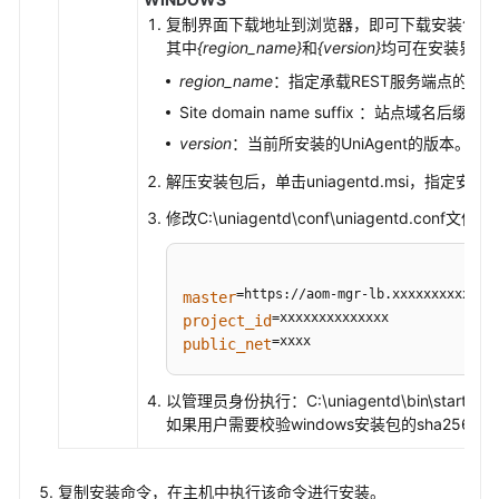
理
复制界面下载地址到浏览器，即可下载安装包：https:/
主
其中
{region_name}
和
{version}
均可在安装界面
机
region_name
：指定承载REST服务端点的服
组
Site domain name suffix ：站点域名后缀，例
（新
版）
version
：当前所安装的UniAgent的版本。
解压安装包后，单击uniagentd.msi，指定安装路径
配
置
修改C:\uniagentd\conf\uniagentd
代
理
区
master
域
project_id
和
=xxxx
public_net
代
理
以管理员身份执行：C:\uniagentd\bin\start.
机
如果用户需要校验windows安装包的sha256的值，可以
查
看
复制安装命令，在主机中执行该命令进行安装。