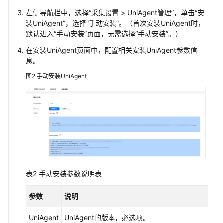
安
左侧导航栏中，选择“采集设置 > UniAgent管理”，单击“安
装
装UniAgent”，选择“手动安装”。（首次安装UniAgent时，
UniAgent（新
默认进入“手动安装”页面，无需选择“手动安装”。）
版）
在安装UniAgent页面中，配置相关安装UniAgent参数信
息。
管
图2
手动安装UniAgent
理
主
机
的
UniAgent
管
理
主
表2
手动安装参数说明表
机
的
参数
说明
ICAgent
插
UniAgent
UniAgent的版本，必选项。
件