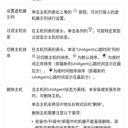
控
设置虚机展
单击主机列表右上角的
按钮，可对已接入的虚
示列
机展示列进行设置。
告
警
过滤主机信
在主机列表的表头，单击各列的
，可按特定类型
监
息
过滤显示主机的信息。
控
切换主机排
在主机列表的表头，单击“UniAgent心跳时间”列的
日
序
志
可切换主机的排序。
为默认排序，
为按时
管
间正序排序（即最新的UniAgent心跳时间显示在最
理
后方），
为按时间倒序排序（即最新的
（新
UniAgent心跳时间显示在最前方）。
版）
删除主机
当主机的UniAgent状态为离线、未安装或安装失败
日
时，可删除主机。
志
单击主机名称及IP地址右侧对应的“删除”。
管
删除主机需要注意以下事项：
理
（旧
安装中/升级中/卸载中的机器不能直接删除，请
版）
刷新页面等待状态更新后，再执行删除操作。