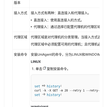
版本
管
接入方式
接入方式有两种：直连接入和代理接入。
理
直连接入：使用直连接入的方式。
K8s
集
代理接入：通过选择已配置代理机的代理区域，使用代
群
的
代理区域
代理区域是对代理机的分类管理。当接入方式选择“代
UniAgent
代理区域中必须配置可用的代理机；且代理机必须为一
和
ICAgent
安装命令
安装UniAgent的命令，分为LINUX和WINDOWS。
插
LINUX
件
单击
复制安装命令。
管
理
主
 +o 
; 

set
history
机
组
 -o 
set
history
管
WINDOWS