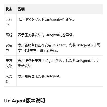
建
中
状态
说明
间
件
运行
表示服务器安装的UniAgent运行正常。
接
中
入
AOM
离线
表示服务器安装的UniAgent功能异常。
运
安装
表示该服务器正在安装UniAgent。安装UniAgent预计需
行
中
要1分钟左右，请耐心等待。
环
境
安装
表示服务器安装UniAgent失败，请卸载UniAgent后，并
接
失败
重新安装。
入
AOM
未安
表示服务器未安装UniAgent。
装
云
服
务
UniAgent版本说明
接