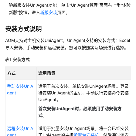
验新版安装UniAgent功能，单击“UniAgent管理”页面右上角“体验
的
新版”按钮，进入
新版安装
页面。
权
限
安装方式说明
AOM
AOM支持对主机安装UniAgent，UniAgent支持的安装方式：Excel
全
景
导入安装、手动安装和远程安装。您可以按照实际场景进行选择。
监
表1
安装方式
控
概
方式
适用场景
览
手动安装UniA
适用于首次安装、单机安装UniAgent场景。登录
接
gent
待安装UniAgent的主机，手动执行安装命令安装
入
UniAgent。
AOM
首次安装UniAgent时，必须使用手动安装方
式。
接
入
远程安装UniA
适用于批量安装UniAgent场景。将一台已经安装
AOM（新
gent
了UniAgent的主机
设置为安装机
，然后通过该安
版）