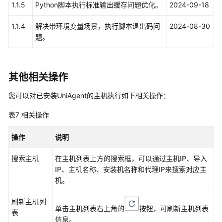
1.1.5
Python脚本执行标准输出缓存问题优化。
2024-09-18
接
入
1.1.4
解决带环境变量场景，执行脚本退出码问
2024-08-30
和
题。
日
志
接
其他相关操作
入
您可以对已安装UniAgent的主机执行如下相关操作：
可
观
表7
相关操作
测
指
操作
说明
标
浏
搜索主机
在主机列表上方的搜索框，可以通过主机IP、导入
览
IP、主机名称、安装机名称和代理IP来搜索对应主
机。
仪
表
刷新主机列
单击主机列表右上角的
按钮，可刷新主机列表
盘
表
信息。
监