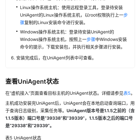
操
Linux操作系统主机：使用远程登录工具，登录待安装
作
UniAgent的Linux操作系统主机，以root权限执行上一
步
日
骤
复制的Linux安装命令进行安装。
志
Windows操作系统主机：登录待安装UniAgent的
业
Windows操作系统主机，按照上一
步骤
中Windows安装
务
命令的提示，下载安装包，并执行相关步骤进行安装。
层
安装完成后，在UniAgent列表中可查看。
接
入
AOM
查看UniAgent状态
组
在“虚机接入”页面查看目标主机的UniAgent状态。详细请参见
表5
。
件
层
主机成功安装完UniAgent后，UniAgent会在本地启动查询端口，用
接
于查询日志级别，采集任务等。
UniAgent版本号是1.1.5之前的（含
入
1.1.5版本）端口号是“39338”和“39339”，1.1.5版本之后的端口号
AOM
是“29338”和“29339”。
自
表5
UniAgent状态