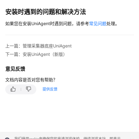
置
安装时遇到的问题和解决方法
查
如果您在安装UniAgent时遇到问题，请参考
常见问题
处理。
看
AOM
审
上一篇：管理采集器底座UniAgent
计
事
下一篇：安装UniAgent（新版）
件
意见反馈
迁
文档内容是否对您有帮助？
移
AOM
提供反馈
1.0
数
据
至
AOM
2.0
我们使用cookie来确保您的高速浏览体验。继续浏览本站，即表示