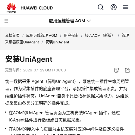
应用运维管理 AOM
文档首页
/
应用运维管理 AOM
/
用户指南
/
接入AOM（新版）
/
管理
采集器底座UniAgent
/
安装UniAgent
最
安装UniAgent
新
动
更新时间：
2026-07-29 GMT+08:00
态
统一数据采集 Agent（简称UniAgent），聚焦统一插件生命周期管
产
理，作为采集插件的底座管理平台，承担插件集成管理职责，并持
品
续维护插件状态。UniAgent自身不具备指标数据采集能力，运维数
介
据采集由各类分工明确的插件完成。
绍
在AOM的UniAgent管理页面为主机安装ICAgent插件，通过
ICAgent插件进行指标或日志数据采集。
计
费
在AOM的接入中心页面为主机安装对应的中间件及自定义插件，