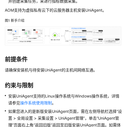
说
并创建采集任务，来进行指标数据采集。
明
AOM支持为虚拟私有云下的云服务器主机安装UniAgent。
快
图1
新手介绍
速
入
门
用
户
前提条件
指
请确保安装机与待安装UniAgent的主机间网络互通。
南
通
约束与限制
过
IAM
安装UniAgent支持的Linux操作系统与Windows操作系统，详情
授
请参见
操作系统使用限制
。
予
如果您进入的是新版安装UniAgent页面，需在左侧导航栏选择“设
使
置 > 全局设置 > 采集设置 > UniAgent管理”，单击“UniAgent管
用
理”页面右上角“返回旧版”返回至旧版安装UniAgent页面。如需体
AOM