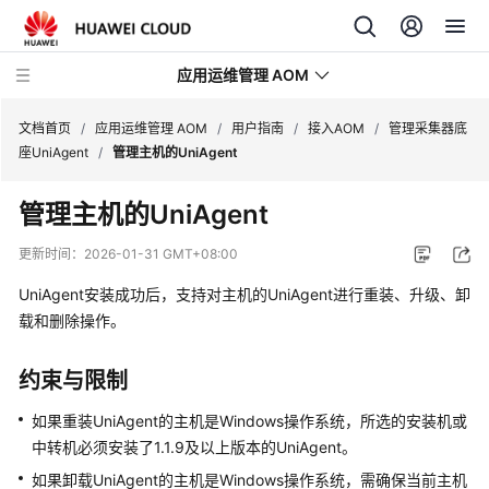
应用运维管理 AOM
文档首页
/
应用运维管理 AOM
/
用户指南
/
接入AOM
/
管理采集器底
座UniAgent
/
管理主机的UniAgent
最
管理主机的UniAgent
新
动
更新时间：
2026-01-31 GMT+08:00
态
UniAgent安装成功后，支持对主机的UniAgent进行重装、升级、卸
产
载和删除操作。
品
介
约束与限制
绍
如果重装UniAgent的主机是Windows操作系统，所选的安装机或
计
中转机必须安装了1.1.9及以上版本的UniAgent。
费
如果卸载UniAgent的主机是Windows操作系统，需确保当前主机