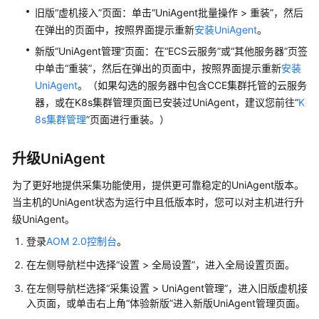
旧版“虚机接入”页面：单击“UniAgent批量操作 > 重装”，然后
的
在弹出的页面中，按照界面提示重新
安装UniAgent
。
权
限
新版“UniAgent管理”页面：在“ECS云服务”或“其他服务器”页签
中单击“重装”，然后在弹出的页面中，按照界面提示重新
安装
AOM
UniAgent
。（如果勾选的服务器中包含CCE集群托管的云服务
全
器，或在K8s集群管理页面已安装过UniAgent，建议您前往“
K
景
8s集群管理
”页面进行重装。）
监
控
升级UniAgent
概
览
为了更好地提供采集功能使用，提供更可靠稳定的UniAgent版本。
当主机的UniAgent状态为运行中且低版本时，您可以对主机进行升
接
级UniAgent。
入
AOM
登录
AOM 2.0控制台
。
在左侧导航栏中选择“设置 > 全局设置”，进入全局设置页面。
接
入
在左侧导航栏选择“采集设置 > UniAgent管理”，进入旧版虚机接
AOM
入页面，或单击右上角“体验新版”进入新版UniAgent管理页面。
总