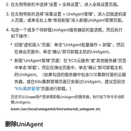
在左侧导航栏中选择“设置 > 全局设置”，进入全局设置页面。
管
理
在左侧导航栏选择“采集设置 > UniAgent管理”，进入旧版虚机接
主
入页面，或单击右上角“体验新版”进入新版UniAgent管理页面。
机
勾选一个或多个待卸载UniAgent服务器前的复选框，然后执行
的
如下操作：
UniAgent
旧版“虚机接入”页面：单击“UniAgent批量操作 > 卸载”，然后
管
在弹出页面中，单击“确认”即可卸载主机的UniAgent。
理
新版“UniAgent管理”页面：在“ECS云服务”或“其他服务器”页签
主
中单击“卸载”，然后在弹出页面中，单击“确认”即可卸载主机
机
的UniAgent。（如果勾选的服务器中包含CCE集群托管的云服
的
务器，或在K8s集群管理页面已安装过UniAgent，建议您前往
ICAgent
“
K8s集群管理
”页面进行卸载。）
插
件
您还可以以
root
用户登录需卸载UniAgent的服务器，执行如下命令手动卸
载UniAgent。
bash /usr/local/uniagentd/bin/uninstall_uniagent.sh;
管
理
K8s
删除UniAgent
集