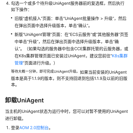
勾选一个或多个待升级UniAgent服务器前的复选框，然后执行
览
如下操作：
旧版“虚机接入”页面：单击“UniAgent批量操作 > 升级”，然后
管
在弹出页面中选择升级版本，单击“确认”。
理
采
新版“UniAgent管理”页面：在“ECS云服务”或“其他服务器”页签
集
中单击“升级”，然后在弹出页面中选择升级版本，单击“确
器
认”。（如果勾选的服务器中包含CCE集群托管的云服务器，或
底
在K8s集群管理页面已安装过UniAgent，建议您前往“
K8s集群
座
管理
”页面进行升级。）
UniAgent
等待大概一分钟，即可完成UniAgent升级。
如果当前安装的UniAgent
版本是高于1.1.9的版本，则不支持回退到包括1.1.9及以前的旧版
安
本。
装
UniAgent
卸载UniAgent
安
当主机的UniAgent状态为运行中时，您可以对暂不使用的UniAgent
装
进行卸载。
UniAgent（新
版）
登录
AOM 2.0控制台
。