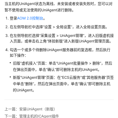
当主机的UniAgent状态为离线、未安装或者安装失败时，您可以对
群
暂不使用或无法使用的UniAgent进行删除。
的
UniAgent
登录
AOM 2.0控制台
。
和
在左侧导航栏中选择“设置 > 全局设置”，进入全局设置页面。
ICAgent
插
在左侧导航栏选择“采集设置 > UniAgent管理”，进入旧版虚机接
件
入页面，或单击右上角“体验新版”进入新版UniAgent管理页面。
勾选一个或多个待删除UniAgent服务器前的复选框，然后执行
管
如下操作：
理
主
旧版“虚机接入”页面：单击“UniAgent批量操作 > 删除”，然后
机
在弹出页面中，单击“确认”即可删除主机的UniAgent。
组
新版“UniAgent管理”页面：在“ECS云服务”或“其他服务器”页签
中单击“删除”，然后在弹出页面中，单击“确认”即可删除主机
管
的UniAgent。
理
主
机
上一篇：安装UniAgent（新版）
组
（新
下一篇：管理主机的ICAgent插件