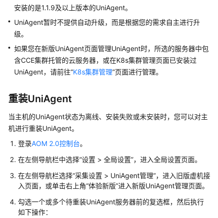
说
安装的是1.1.9及以上版本的UniAgent。
明
UniAgent暂时不提供自动升级，而是根据您的需求自主进行升
快
级。
速
如果您在新版UniAgent页面管理UniAgent时，所选的服务器中包
入
含CCE集群托管的云服务器，或在K8s集群管理页面已安装过
门
UniAgent，请前往“
K8s集群管理
”页面进行管理。
用
重装UniAgent
户
指
当主机的UniAgent状态为离线、安装失败或未安装时，您可以对主
南
机进行重装UniAgent。
通
登录
AOM 2.0控制台
。
过
在左侧导航栏中选择“设置 > 全局设置”，进入全局设置页面。
IAM
授
在左侧导航栏选择“采集设置 > UniAgent管理”，进入旧版虚机接
入页面，或单击右上角“体验新版”进入新版UniAgent管理页面。
予
使
勾选一个或多个待重装UniAgent服务器前的复选框，然后执行
用
如下操作：
AOM