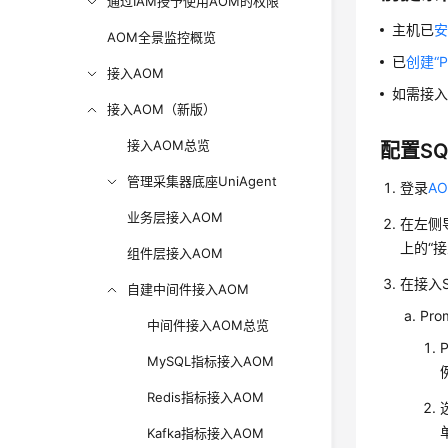
通过IAM授予使用AOM的权限
主机已
安
AOM全景监控概览
已
创建“P
接入AOM
如需接入
接入AOM（新版）
接入AOM总览
配置SQL
管理采集器底座UniAgent
登录
AO
业务层接入AOM
在左侧导
上的“
组件层接入AOM
在接入S
自建中间件接入AOM
Pr
中间件接入AOM总览
MySQL指标接入AOM
Redis指标接入AOM
Kafka指标接入AOM