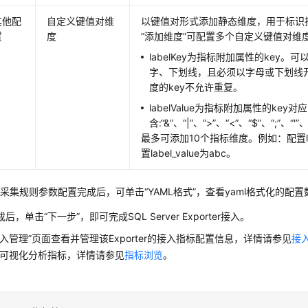
其他配
自定义键值对维
以键值对形式添加静态维度，用于标识
置
度
“添加维度”可配置多个自定义键值对维
labelKey为指标附加属性的key
字、下划线，且必须以字母或下划线
度的key不允许重复。
labelValue为指标附加属性的ke
含:“&”、“|”、“>”、“<”、“$”、“;”、“'”、“
最多可添加10个指标维度。例如：配置lab
置label_value为abc。
采集规则参数配置完成后，可单击“YAML格式”，查看yaml格式化的配置
后，单击“下一步”，即可完成SQL Server Exporter接入。
接入管理”页面查看并管理该Exporter的接入指标配置信息，详情请参见
接
面可视化分析指标，详情请参见
指标浏览
。