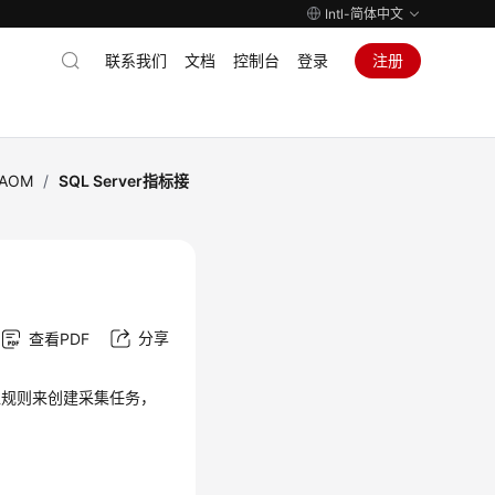
Intl-简体中文
联系我们
文档
控制台
登录
注册
AOM
/
SQL Server指标接
分享
查看PDF
标接入规则来创建采集任务，