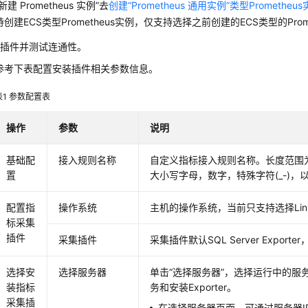
“新建 Prometheus 实例”去
创建“Prometheus 通用实例”类型Prometheu
持创建ECS类型Prometheus实例，仅支持选择之前创建的ECS类型的Prom
装插件并测试连通性。
参考下表配置安装插件相关参数信息。
表1
参数配置表
操作
参数
说明
基础配
接入规则名称
自定义指标接入规则名称。长度范围为
置
大小写字母，数字，特殊字符(_-)，
配置指
操作系统
主机的操作系统，当前只支持选择Lin
标采集
插件
采集插件
采集插件默认SQL Server Expor
选择安
选择服务器
单击“选择服务器”，选择运行中的服
装指标
务和安装Exporter。
采集插
在选择服务器页面，可通过服务器I