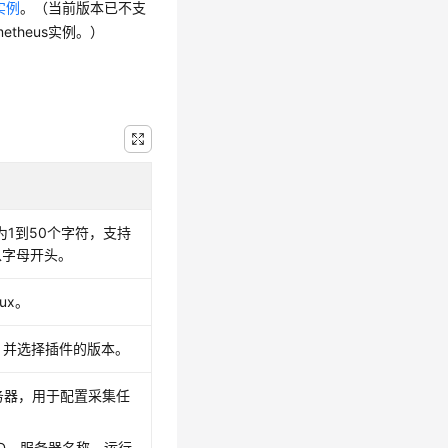
s实例
。（当前版本已不支
etheus实例。）
1到50个字符，支持
以字母开头。
ux。
ter，并选择插件的版本。
务器，用于配置采集任
D、服务器名称、运行