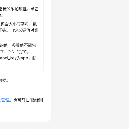
指标的附加属性。单击
度。
。可以包含大小写字母、数
开头。自定义键值对维
y对应的值。参数值不能包
!”、“-”、“(”,“)”。
el_key为app，配
数据。
入管理
。也可前往“指标浏