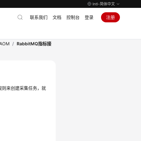
Intl-简体中文
联系我们
文档
控制台
登录
注册
AOM
/
RabbitMQ指标接
接入规则来创建采集任务，就