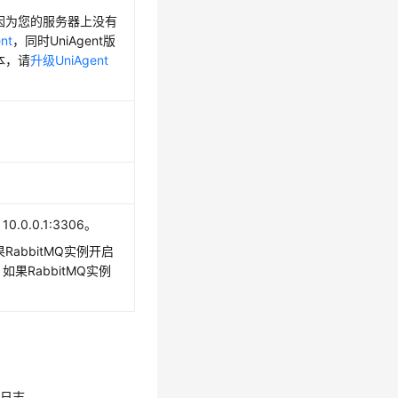
因为您的服务器上没有
nt
，同时UniAgent版
本，请
升级UniAgent
.0.0.1:3306。
RabbitMQ实例开启
如果RabbitMQ实例
行日志。