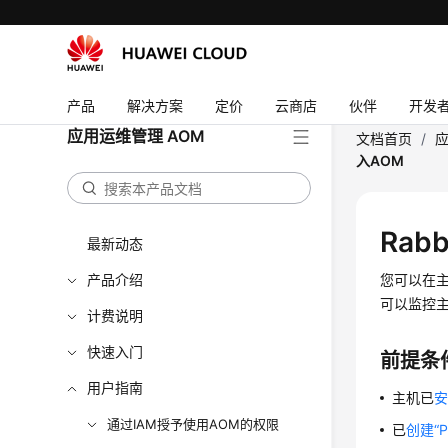
产品
解决方案
定价
云商店
伙伴
开发
应用运维管理 AOM
文档首页
/
应
入AOM
Rab
最新动态
产品介绍
您可以在主
可以监控主
计费说明
快速入门
前提条
用户指南
主机已
安
通过IAM授予使用AOM的权限
已
创建“P