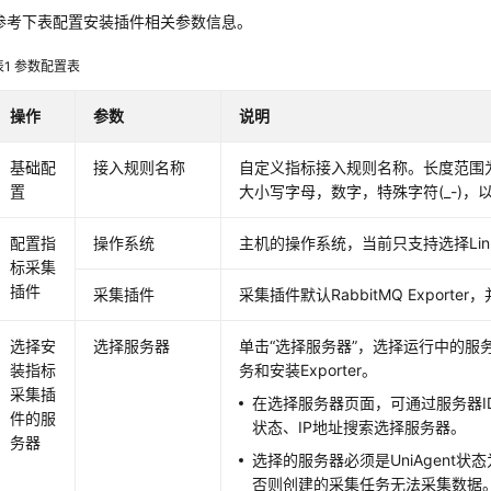
参考下表配置安装插件相关参数信息。
表1
参数配置表
操作
参数
说明
基础配
接入规则名称
自定义指标接入规则名称。长度范围为
置
大小写字母，数字，特殊字符(_-)，
配置指
操作系统
主机的操作系统，当前只支持选择Lin
标采集
插件
采集插件
采集插件默认RabbitMQ Export
选择安
选择服务器
单击“选择服务器”，选择运行中的服
装指标
务和安装Exporter。
采集插
在选择服务器页面，可通过服务器I
件的服
状态、IP地址搜索选择服务器。
务器
选择的服务器必须是UniAgent
否则创建的采集任务无法采集数据