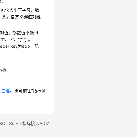
度。
。可以包含大小写字母、数
开头。自定义键值对维
y对应的值。参数值不能包
!”、“-”、“(”,“)”。
el_key为app，配
数据。
入管理
。也可前往“指标浏
QL Server指标接入AOM