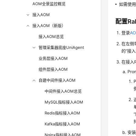
AOM全景监控概览
如需使用
接入AOM
配置Rab
接入AOM（新版）
登录
AO
接入AOM总览
在左侧导
管理采集器底座UniAgent
的“接
业务层接入AOM
在接入
组件层接入AOM
Pr
自建中间件接入AOM
中间件接入AOM总览
MySQL指标接入AOM
Redis指标接入AOM
Kafka指标接入AOM
安
Nginx指标接入AOM