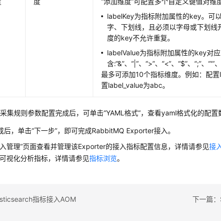
置
度
“添加维度”可配置多个自定义键值对维
labelKey为指标附加属性的key
字、下划线，且必须以字母或下划线
度的key不允许重复。
labelValue为指标附加属性的ke
含:“&”、“|”、“>”、“<”、“$”、“;”、“'”、“
最多可添加10个指标维度。例如：配置lab
置label_value为abc。
采集规则参数配置完成后，可单击“YAML格式”，查看yaml格式化的配置
后，单击“下一步”，即可完成RabbitMQ Exporter接入。
接入管理”页面查看并管理该Exporter的接入指标配置信息，详情请参见
接
面可视化分析指标，详情请参见
指标浏览
。
sticsearch指标接入AOM
下一篇：S