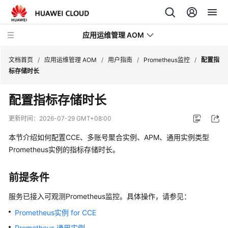
应用运维管理 AOM
文档首页
/
应用运维管理 AOM
/
用户指南
/
Prometheus监控
/
配置指
标存储时长
最
配置指标存储时长
新
动
更新时间：
2026-07-29 GMT+08:00
态
本节介绍如何配置CCE、多账号聚合实例、APM、通用实例类型
产
Prometheus实例的指标存储时长。
品
介
前提条件
绍
服务已接入可观测Prometheus监控。具体操作，请参见：
计
Prometheus实例 for CCE
费
Prometheus 通用实例