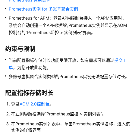
说
明
Prometheus实例 for 多账号聚合实例
Prometheus for APM：登录APM控制台接入一个APM应用时，
快
系统会自动创建一个APM类型的Prometheus实例并显示在AOM
速
控制台的“Prometheus监控 > 实例列表”界面。
入
门
约束与限制
用
当前配置指标存储时长功能受限开放，如有需求可以通过
提交工
户
单
，为您开放此功能。
指
南
多账号虚拟聚合实例类型的Prometheus实例无法配置存储时长。
通
配置指标存储时长
过
IAM
登录
AOM 2.0控制台
。
授
在左侧导航栏选择“Prometheus监控 > 实例列表”。
予
使
在Prometheus实例列表中，单击Prometheus实例名称，进入该
用
实例的详情界面。
AOM