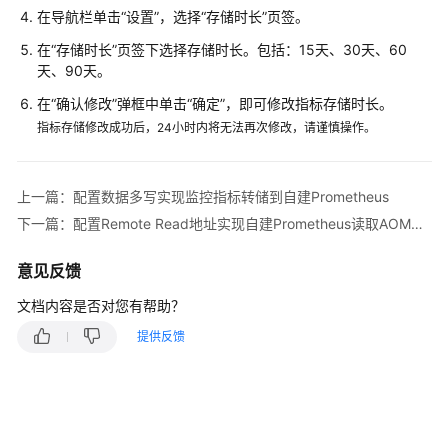
在导航栏单击“设置”，选择“存储时长”页签。
的
权
在“存储时长”页签下选择存储时长。包括：15天、30天、60
限
天、90天。
在“确认修改”弹框中单击“确定”，即可修改指标存储时长。
AOM
指标存储修改成功后，24小时内将无法再次修改，请谨慎操作。
全
景
监
上一篇：配置数据多写实现监控指标转储到自建Prometheus
控
概
下一篇：配置Remote Read地址实现自建Prometheus读取AOM的Prometheus数据
览
意见反馈
接
文档内容是否对您有帮助？
入
AOM
提供反馈
接
入
AOM（新
版）