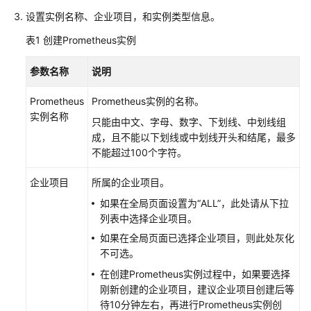
的
设置实例名称、企业项目，和实例类型信息。
权
表1
创建Prometheus实例
限
参数名称
说明
AOM
全
Prometheus
Prometheus实例的名称。
景
实例名称
只能由中文、字母、数字、下划线、中划线组
监
成，且不能以下划线或中划线开头和结尾，最多
控
不能超过100个字符。
概
览
企业项目
所属的企业项目。
接
如果在全局页面设置为“ALL”，此处请从下拉
入
列表中选择企业项目。
AOM
如果在全局页面已选择企业项目，则此处灰化
不可选。
接
在创建Prometheus实例过程中，如果要选择
入
刚新创建的企业项目，建议企业项目创建后等
AOM（新
待10分钟左右，再进行Prometheus实例创
版）