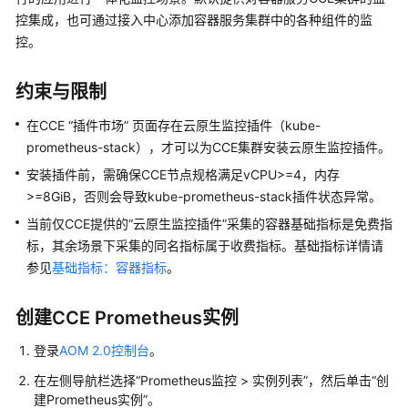
说
控集成，也可通过接入中心添加容器服务集群中的各种组件的监
明
控。
快
速
约束与限制
入
门
在CCE “插件市场” 页面存在云原生监控插件（kube-
prometheus-stack），才可以为CCE集群安装云原生监控插件。
用
安装插件前，需确保CCE节点规格满足vCPU>=4，内存
户
>=8GiB，否则会导致kube-prometheus-stack插件状态异常。
指
当前仅CCE提供的“云原生监控插件”采集的容器基础指标是免费指
南
标，其余场景下采集的同名指标属于收费指标。基础指标详情请
参见
通
基础指标：容器指标
。
过
IAM
创建CCE Prometheus实例
授
予
登录
AOM 2.0控制台
。
使
在左侧导航栏选择“Prometheus监控 > 实例列表”，然后单击“创
用
建Prometheus实例”。
AOM