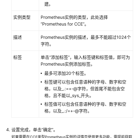
建。
可
实例类型
Prometheus实例的类型，此处选择
观
“Prometheus for CCE”。
测
指
描述
Prometheus实例的描述，最多不能超过1024个
标
字符。
浏
览
标签
单击“添加标签”，输入标签键和标签值，即可为
Prometheus实例添加标签。
仪
最多可添加20个标签。
表
盘
标签键可以包含任意语种的字母、数字和空
监
格，以及_.:=+-@字符，但首尾不能包含空
控
格，且不能以_sys_开头。
标签值可以包含任意语种的字母、数字和空
告
格，以及_.:/=+-@字符。
警
监
设置完成，单击“确定”。
控
如果需要在CCE类型Prometheus实例的详情页使用更多功能，需提前获取