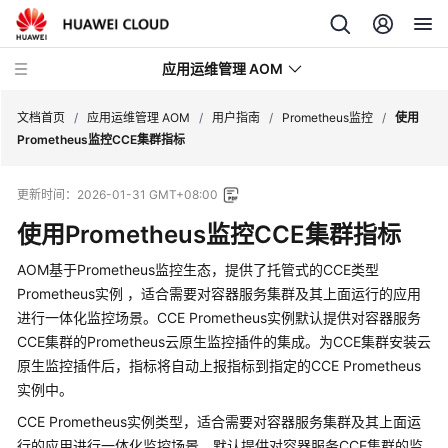
应用运维管理 AOM
文档首页
/
应用运维管理 AOM
/
用户指南
/
Prometheus监控
/
使用
Prometheus监控CCE集群指标
最
更新时间：
2026-01-31 GMT+08:00
新
动
使用Prometheus监控CCE集群指标
态
AOM基于Prometheus监控生态，提供了托管式的CCE类型
产
Prometheus实例 ，适合需要对容器服务集群及其上面运行的应用
品
进行一体化监控场景。CCE Prometheus实例默认提供对容器服务
介
CCE集群的Prometheus云原生监控插件的集成。为CCE集群安装云
绍
原生监控插件后，指标将自动上报指标到指定的CCE Prometheus
实例中。
计
CCE Prometheus实例类型，适合需要对容器服务集群及其上面运
费
行的应用进行一体化监控场景。默认提供对容器服务CCE集群的监