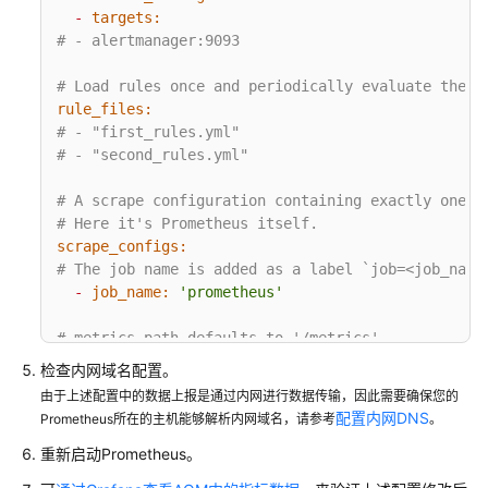
-
targets:
日
# - alertmanager:9093
志
管
# Load rules once and periodically evaluate them 
理
rule_files:
（新
# - "first_rules.yml"
版）
# - "second_rules.yml"
日
# A scrape configuration containing exactly one e
志
# Here it's Prometheus itself.
管
scrape_configs:
理
# The job name is added as a label `job=<job_name
（旧
-
job_name:
'prometheus'
版）
# metrics_path defaults to '/metrics'
Prometheus
# scheme defaults to 'http'.
检查内网域名配置。
监
由于上述配置中的数据上报是通过内网进行数据传输，因此需要确保您的
static_configs:
控
配置内网DNS
Prometheus所在的主机能够解析内网域名，请参考
。
-
targets:
 [
'localhost:9090'
# 用3获取的Remote Write Prometheus配置代码替换斜体内
重新启动Prometheus。
Prometheus
remote_write:
监