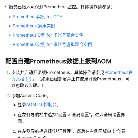
说
服务已接入可观测Prometheus监控。具体操作请参见：
明
Prometheus实例 for CCE
快
Prometheus 通用实例
速
入
Prometheus实例 for 多账号聚合实例
门
Prometheus实例 for 多账号虚拟聚合实例
用
配置自建Prometheus数据上报到AOM
户
指
安装并启动开源版Prometheus，具体操作请参见
Prometheus官
南
方文档
。（如果已经部署并正在使用开源Prometheus，可
以忽略该步骤。）
通
添加Access Code。
过
IAM
登录
AOM 2.0控制台
。
授
在左侧导航栏中选择“设置 > 全局设置”，进入全局设置界
予
面。
使
用
在左侧导航栏选择“认证管理”，然后在右侧区域单击“创建
Access Code”。
AOM