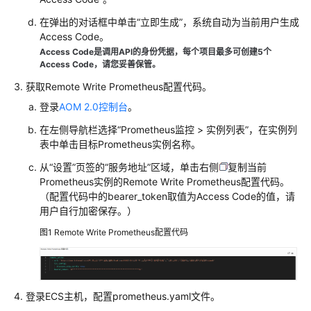
的
在弹出的对话框中单击“立即生成”，系统自动为当前用户生成
权
Access Code。
限
Access Code是调用API的身份凭据，每个项目最多可创建5个
Access Code，请您妥善保管。
AOM
获取Remote Write Prometheus配置代码。
全
登录
AOM 2.0控制台
。
景
监
在左侧导航栏选择“Prometheus监控 > 实例列表”，在实例列
控
表中单击目标Prometheus实例名称。
概
从“设置”页签的“服务地址”区域，单击右侧
复制当前
览
Prometheus实例的Remote Write Prometheus配置代码。
（配置代码中的bearer_token取值为Access Code的值，请
接
用户自行加密保存。）
入
AOM
图1
Remote Write Prometheus配置代码
接
入
AOM（新
登录ECS主机，配置prometheus.yaml文件。
版）