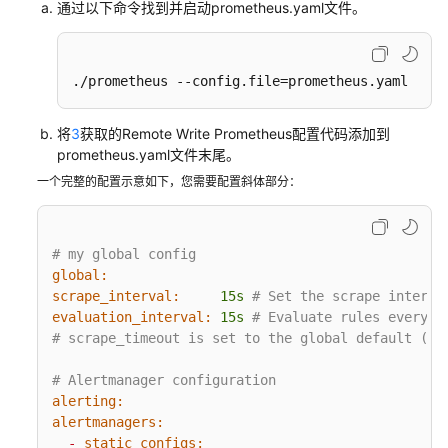
通过以下命令找到并启动prometheus.yaml文件。
可
观
./prometheus --config.file=prometheus.yaml
测
指
标
将
3
获取的Remote Write Prometheus配置代码添加到
浏
prometheus.yaml文件末尾。
览
一个完整的配置示意如下，您需要配置斜体部分：
仪
表
# my global config
盘
global:
监
scrape_interval:
15s
# Set the scrape interva
控
evaluation_interval:
15s
# Evaluate rules every 1
# scrape_timeout is set to the global default (10
告
警
# Alertmanager configuration
监
alerting:
控
alertmanagers:
-
static_configs: