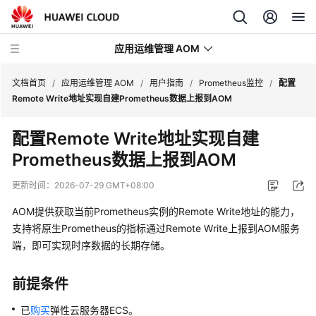
应用运维管理 AOM
文档首页
/
应用运维管理 AOM
/
用户指南
/
Prometheus监控
/
配置
Remote Write地址实现自建Prometheus数据上报到AOM
最
配置Remote Write地址实现自建
新
Prometheus数据上报到AOM
动
态
更新时间：
2026-07-29 GMT+08:00
产
AOM提供获取当前Prometheus实例的Remote Write地址的能力，
品
支持将原生Prometheus的指标通过Remote Write上报到AOM服务
介
端，即可实现时序数据的长期存储。
绍
前提条件
计
费
已
购买
弹性云服务器ECS。