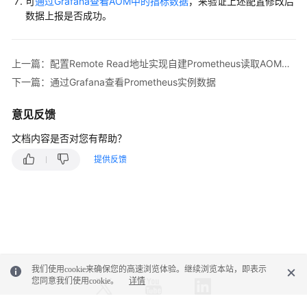
可
通过Grafana查看AOM中的指标数据
，来验证上述配置修改后
-
url:'https://aom-**.***.myhuaweicloud.com:844
控
数据上报是否成功。
tls_config:
概
insecure_skip_verify:
true
述
bearer_token:
'SE**iH'
上一篇：配置Remote Read地址实现自建Prometheus读取AOM的Prometheus数据
管
下一篇：通过Grafana查看Prometheus实例数据
理
Prometheus
意见反馈
实
例
文档内容是否对您有帮助？
提供反馈
管
理
Prometheus
实
例
指
标
我们使用cookie来确保您的高速浏览体验。继续浏览本站，即表示
数
您同意我们使用cookie。
详情
据