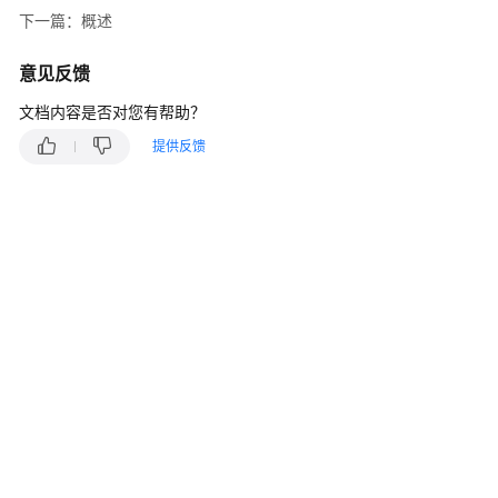
说
下一篇：概述
明
意见反馈
快
速
文档内容是否对您有帮助？
入
提供反馈
门
用
户
指
南
最
佳
实
践
API
参