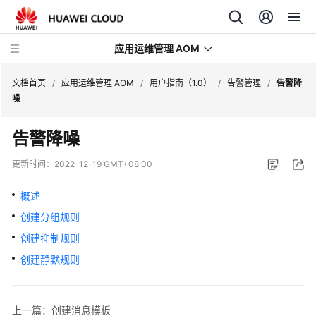
应用运维管理 AOM
文档首页
/
应用运维管理 AOM
/
用户指南（1.0）
/
告警管理
/
告警降
噪
最
告警降噪
新
动
更新时间：
2022-12-19 GMT+08:00
态
概述
产
创建分组规则
品
介
创建抑制规则
绍
创建静默规则
计
费
上一篇：创建消息模板