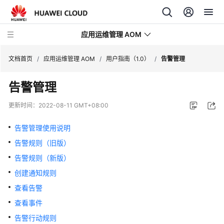
应用运维管理 AOM
文档首页
/
应用运维管理 AOM
/
用户指南（1.0）
/
告警管理
告警管理
最
新
更新时间：
2022-08-11 GMT+08:00
动
态
告警管理使用说明
告警规则（旧版）
产
品
告警规则（新版）
介
创建通知规则
绍
查看告警
计
查看事件
费
告警行动规则