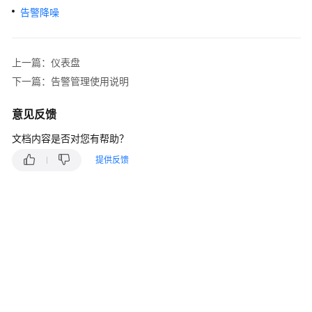
说
告警降噪
明
快
上一篇：仪表盘
速
入
下一篇：告警管理使用说明
门
意见反馈
用
文档内容是否对您有帮助？
户
指
提供反馈
南
最
佳
实
践
API
参