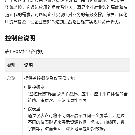
说
明
传统监控，它通过应用的角度看业务，满足企业对业务的高效和快
速迭代的需求，可帮助企业实现IT对业务的有效支撑，保护、优化
快
IT资产投资，使企业更好的达到其战略目标并实现IT资产调优。
速
入
控制台说明
门
表1
AOM控制台说明
用
户
类别
说明
指
南
总览
提供监控概览及仪表盘功能。
监控概览
最
“监控概览”界面提供了资源、应用、应用用户体验的全
佳
链路、多层次、一站式运维界面。
实
践
仪表盘
通过仪表盘可将不同图表展示到同一个屏幕上，通过
API
不同的仪表形式来展示资源数据，例如，曲线图、数
参
字图等，进而全面、深入地掌握监控数据。