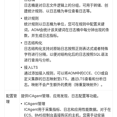
理
日志桶是对日志文件逻辑上的分组，可用于转储、创
建统计规则、以日志桶为单位查看日志等。
资
源
统计规则
分
统计规则以日志桶为单位，您可在规则中配置关键
组
词，AOM会统计该关键词在日志桶中每分钟出现的条
数，并生成日志指标。
云
日志结构化
审
日志结构化支持对原始日志按照正则表达式或者特殊
计
字符进行分隔，以便对结构化后的日志按照SQL语法
服
进行查询与分析。
务
接入LTS
支
通过添加接入规则，可以将AOM中的CCE、CCI或自
持
定义集群的日志映射至LTS，通过LTS查看和分析日
的
志。映射不会产生额外的费用（除重复映射外）。
关
键
配置管
提供ICAgent管理、应用发现、日志配置等功能。
操
理
ICAgent管理
作
ICAgent用于采集指标、日志和应用性能数据。对于在
ECS、BMS控制台直接购买的主机，您需手动安装
迁