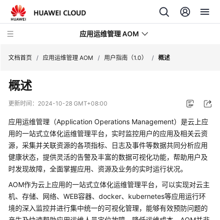
应用运维管理 AOM
文档首页
/
应用运维管理 AOM
/
用户指南（1.0）
/
概述
概述
最
新
更新时间：
2024-10-28 GMT+08:00
动
态
应用运维管理（Application Operations Management）是云上应
用的一站式立体化运维管理平台，实时监控用户的应用及相关云资
产
源，采集并关联资源的各项指标、日志及事件等数据共同分析应用
品
健康状态，提供灵活的告警及丰富的数据可视化功能，帮助用户及
介
时发现故障，全面掌握应用、资源及业务的实时运行状况。
绍
AOM作为云上应用的一站式立体化运维管理平台，可以实现对云主
机、存储、网络、WEB容器、docker、kubernetes等应用运行环
计
境的深入监控并进行集中统一的可视化管理，能够有效预防问题的
费
产生及快速帮助应用运维人员定位故障，降低运维成本。AOM并非