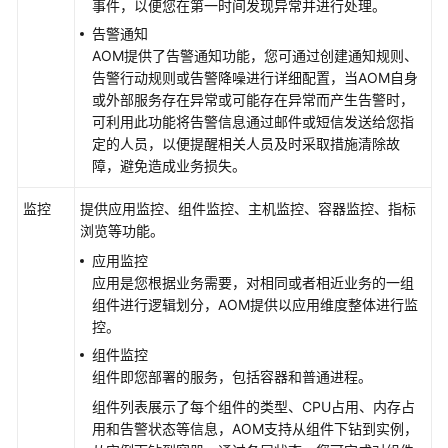
事件，以便您在第一时间发现异常并进行处理。
产
告警通知
品
AOM提供了告警通知功能，您可通过创建通知规则、
介
告警行动规则或告警降噪进行详细配置，当AOM自身
绍
或外部服务存在异常或可能存在异常而产生告警时，
（1.0）
可利用此功能将告警信息通过邮件或短信发送给您指
定的人员，以便提醒相关人员及时采取措施清除故
快
障，避免造成业务损失。
速
入
监控
提供应用监控、组件监控、主机监控、容器监控、指标
门
浏览等功能。
（1.0）
应用监控
应用是您根据业务需要，对相同或者相近业务的一组
用
组件进行逻辑划分，AOM提供以应用维度整体进行监
户
控。
指
组件监控
南
组件即您部署的服务，包括容器和普通进程。
（1.0）
组件列表展示了每个组件的类型、CPU占用、内存占
概
用和告警状态等信息，AOM支持从组件下钻到实例，