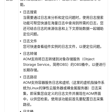
览
能。
告
日志搜索
警
当需要通过日志来分析和定位问题时，使用日志搜索
管
功能可帮您快速在海量日志中查询到所需的日志，您
理
还可结合日志的来源信息和上下文原始数据一起辅助
定位问题。
资
日志文件
源
您可快速查看组件实例的日志文件，以便定位问题。
监
日志转储
控
AOM支持将日志转储到对象存储服务（Object
Storage Service，简称OBS）的OBS桶中，以便进行
日
长期存储。
志
日志路径
管
AOM支持容器服务日志和虚机（这里的虚机指操作系
理
统为Linux的弹性云服务器或裸金属服务器）日志采
集，即采集您自定义的日志文件并展现在AOM界面
配
中，以供您检索。使用该功能前首先要配置日志采集
置
路径。
管
日志桶