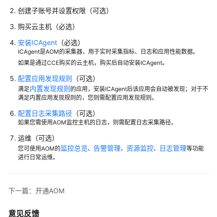
域
创建子账号并设置权限（可选）
购买云主机（必选）
系
统
安装ICAgent
（必选）
权
ICAgent是AOM的采集器，用于实时采集指标、日志和应用性能数据。
限
如果是通过CCE购买的云主机，购买后自动安装ICAgent。
配置应用发现规则
（可选）
内置发现规则
满足
的应用，安装ICAgent后该应用会自动被发现；对于不
满足内置应用发现规则的，您则需配置应用发现规则。
配置日志采集路径
（可选）
如果您需使用AOM监控主机的日志，则需配置日志采集路径。
运维（可选）
监控总览
告警管理
资源监控
日志管理
您可使用AOM的
、
、
、
等功能
进行日常运维。
下一篇：开通AOM
意见反馈