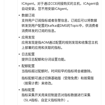
ICAgent。对于通过CCE间接购买的主机，ICAgent会
移
自动安装，您不用安装ICAgent。
AOM
数据订阅
1.0
支持用户订阅指标或者告警信息，订阅后可以将数据
数
转发到用户配置的kafka或DMS的Topic中，供消费者
据
消费转发的订阅的信息。
至
AOM
应用发现
2.0
应用发现是指AOM通过配置的规则发现和收集您主机
上部署的应用和关联的指标。
最
日志配置
佳
提供日志配额和分词设置功能。
实
配额配置
践
当指标超过配额时，时间较早的指标将会被删除。
（1.0）
指标配额可通过切换基础版（受限免费）和按需版
（按需计费）来修改。
常
见
指标配置
问
指标采集开关用来控制是否对指标数据进行采集
题
（SLA指标、自定义指标除外）。
（1.0）