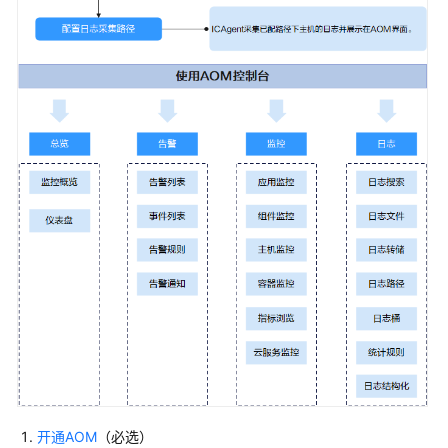
担
云
服
务
等
级
协
议
（SLA）
白
皮
书
资
源
支
持
区
开通AOM
（必选）