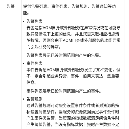
考
告警
提供告警列表、事件列表、告警规则、告警通知等功
能。
SDK
参
告警列表
考
告警是指AOM自身或外部服务在异常情况或在可能导
致异常情况下上报的信息，并且您需采取相应措施清
常
除故障，否则会由于AOM自身或外部服务的功能异常
见
而引起业务的异常。
问
告警列表展示已设时间范围内产生的告警。
题
事件列表
事件告诉您AOM自身或外部服务发生了某种变化，但
视
不一定会引起业务异常，事件一般用来表达一些重要
频
信息。
帮
助
事件列表展示已设时间范围内产生的事件。
告警规则
AOM
通过告警规则可对服务设置事件条件或者对资源的指
1.0
标设置阈值条件。当服务的资源数据满足事件条件时
文
产生事件类告警。当资源的指标数据满足阈值条件时
档
产生阈值告警，当没有指标数据上报时产生数据不足