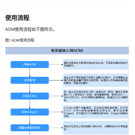
视
使用流程
频
帮
AOM使用流程如下图所示。
助
图1
AOM使用流程
更
多
文
档
通
用
参
考
责
任
共