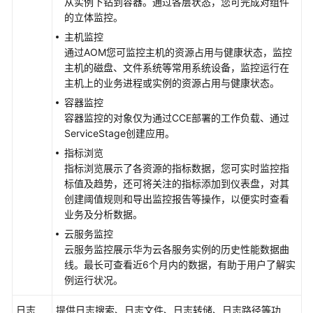
述
从实例下钻到容器。通过各层状态，您可完成对组件
的立体监控。
开
主机监控
通
通过AOM您可监控主机的资源占用与健康状态，监控
AOM
主机的磁盘、文件系统等常用系统设备，监控运行在
主机上的业务进程或实例的资源占用与健康状态。
权
容器监控
限
容器监控的对象仅为通过CCE部署的工作负载、通过
管
ServiceStage创建应用。
理
指标浏览
指标浏览展示了各资源的指标数据，您可实时监控指
资
标值及趋势，还可将关注的指标添加到仪表盘，对其
源
创建阈值规则和导出监控报告等操作，以便实时查看
接
业务及分析数据。
入
云服务监控
AOM
云服务监控展示华为云各服务实例的历史性能数据曲
线。最长可查看近6个月内的数据，有助于用户了解实
监
例运行状况。
控
总
日志
提供日志搜索、日志文件、日志转储、日志路径等功