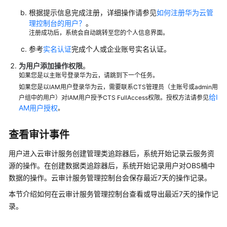
根据提示信息完成注册，详细操作请参见
如何注册华为云管
产
理控制台的用户？
。
品
注册成功后，系统会自动跳转至您的个人信息界面。
介
绍
参考
实名认证
完成个人或企业账号实名认证。
（1.0）
为用户添加操作权限
。
如果您是以主账号登录华为云，请跳到下一个任务。
快
如果您是以IAM用户登录华为云，需要联系CTS管理员（主账号或admin用
速
给I
户组中的用户）对IAM用户授予CTS FullAccess权限。授权方法请参见
入
AM用户授权
。
门
（1.0）
查看审计事件
用
用户进入云审计服务创建管理类追踪器后，系统开始记录云服务资
户
源的操作。在创建数据类追踪器后，系统开始记录用户对OBS桶中
指
数据的操作。云审计服务管理控制台会保存最近7天的操作记录。
南
（1.0）
本节介绍如何在云审计服务管理控制台查看或导出最近7天的操作记
录。
概