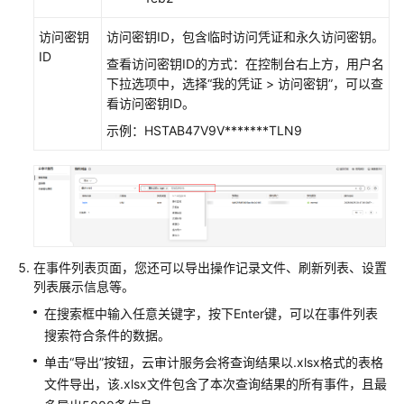
看
云
访问密钥
访问密钥ID，包含临时访问凭证和永久访问密钥。
审
ID
查看访问密钥ID的方式：在控制台右上方，用户名
计
下拉选项中，选择“我的凭证 > 访问密钥”，可以查
事
看访问密钥ID。
件
示例：HSTAB47V9V*******TLN9
迁
移
AOM
1.0
数
据
在事件列表页面，您还可以导出操作记录文件、刷新列表、设置
至
列表展示信息等。
AOM
在搜索框中输入任意关键字，按下Enter键，可以在事件列表
2.0
搜索符合条件的数据。
最
单击“导出”按钮，云审计服务会将查询结果以.xlsx格式的表格
佳
文件导出，该.xlsx文件包含了本次查询结果的所有事件，且最
实