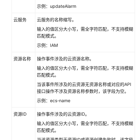
览
示例：updateAlarm
告
云服务
云服务的名称缩写。
警
管
输入的值区分大小写，需全字符匹配，不支持模糊
理
匹配模式。
示例：IAM
资
源
资源名称
操作事件涉及的云资源名称。
监
输入的值区分大小写，需全字符匹配，不支持模糊
控
匹配模式。
当该事件所涉及的云资源无资源名称或对应的API
日
接口操作不涉及资源名称参数时，该字段为空。
志
管
示例：ecs-name
理
资源ID
操作事件涉及的云资源ID。
配
输入的值区分大小写，需全字符匹配，不支持模糊
置
匹配模式。
管
当该资源类型无资源ID或资源创建失败时，该字段