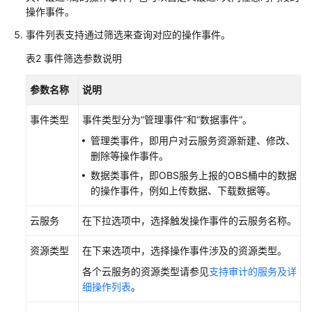
通
操作事件。
用
事件列表支持通过筛选来查询对应的操作事件。
参
考
表2
事件筛选参数说明
责
参数名称
说明
任
共
事件类型
事件类型分为“管理事件”和“数据事件”。
担
管理类事件，即用户对云服务资源新建、修改、
删除等操作事件。
云
数据类事件，即OBS服务上报的OBS桶中的数据
服
的操作事件，例如上传数据、下载数据等。
务
等
云服务
在下拉选项中，选择触发操作事件的云服务名称。
级
协
资源类型
在下来选项中，选择操作事件涉及的资源类型。
议
（SLA）
各个云服务的资源类型请参见
支持审计的服务及详
细操作列表
。
白