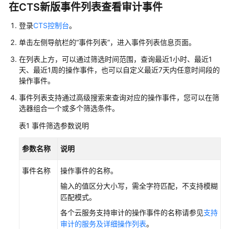
述
在CTS新版事件列表查看审计事件
开
登录
CTS控制台
。
通
单击左侧导航栏的“事件列表”，进入事件列表信息页面。
AOM
在列表上方，可以通过筛选时间范围，查询最近1小时、最近1
天、最近1周的操作事件，也可以自定义最近7天内任意时间段的
权
操作事件。
限
管
事件列表支持通过高级搜索来查询对应的操作事件，您可以在筛
理
选器组合一个或多个筛选条件。
表1
事件筛选参数说明
资
源
参数名称
说明
接
入
事件名称
操作事件的名称。
AOM
输入的值区分大小写，需全字符匹配，不支持模糊
监
匹配模式。
控
各个云服务支持审计的操作事件的名称请参见
支持
总
审计的服务及详细操作列表
。