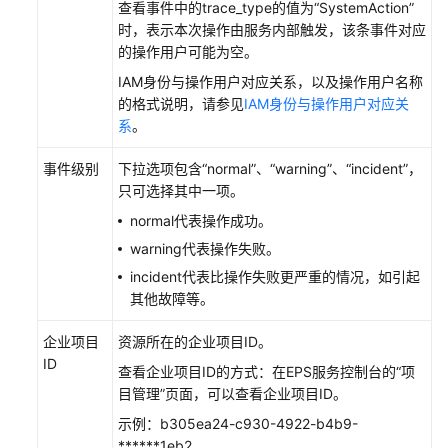
查看事件中的trace_type的值为“SystemAction”
审
时，表示本次操作由服务内部触发，该条事件对应
计
的操作用户可能为空。
服
IAM身份与操作用户对应关系，以及操作用户名称
务
的格式说明，请参见
IAM身份与操作用户对应关
支
系
。
持
的
事件级别
下拉选项包含“normal”、“warning”、“incident”，
AOM
只可选择其中一项。
操
作
normal代表操作成功。
列
warning代表操作失败。
表
incident代表比操作失败更严重的情况，如引起
其他故障等。
在
CTS
企业项目
资源所在的企业项目ID。
事
ID
查看企业项目ID的方式：在EPS服务控制台的“项
件
目管理”页面，可以查看企业项目ID。
列
表
示例：b305ea24-c930-4922-b4b9-
查
******1eb2