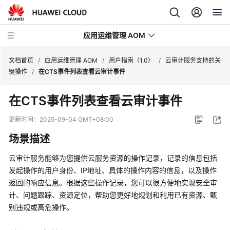
应用运维管理 AOM
文档首页
/
应用运维管理 AOM
/
用户指南（1.0）
/
云审计服务支持的关
键操作
/
在CTS事件列表查看云审计事件
最
在CTS事件列表查看云审计事件
新
动
更新时间：
2025-09-04 GMT+08:00
态
场景描述
产
云审计服务能够为您提供云服务资源的操作记录，记录的信息包括
品
发起操作的用户身份、IP地址、具体的操作内容的信息，以及操作
介
返回的响应信息。根据这些操作记录，您可以很方便地实现安全审
绍
计、问题跟踪、资源定位，帮助您更好地规划和利用已有资源、甄
别违规或高危操作。
计
费