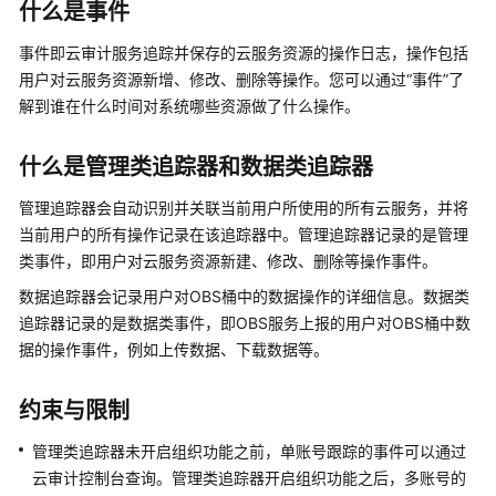
说
什么是事件
明
事件即云审计服务追踪并保存的云服务资源的操作日志，操作包括
快
用户对云服务资源新增、修改、删除等操作。您可以通过“事件”了
速
解到谁在什么时间对系统哪些资源做了什么操作。
入
门
什么是管理类追踪器和数据类追踪器
用
管理追踪器会自动识别并关联当前用户所使用的所有云服务，并将
户
当前用户的所有操作记录在该追踪器中。管理追踪器记录的是管理
指
类事件，即用户对云服务资源新建、修改、删除等操作事件。
南
数据追踪器会记录用户对OBS桶中的数据操作的详细信息。数据类
追踪器记录的是数据类事件，即OBS服务上报的用户对OBS桶中数
最
佳
据的操作事件，例如上传数据、下载数据等。
实
践
约束与限制
API
管理类追踪器未开启组织功能之前，单账号跟踪的事件可以通过
参
云审计控制台查询。管理类追踪器开启组织功能之后，多账号的