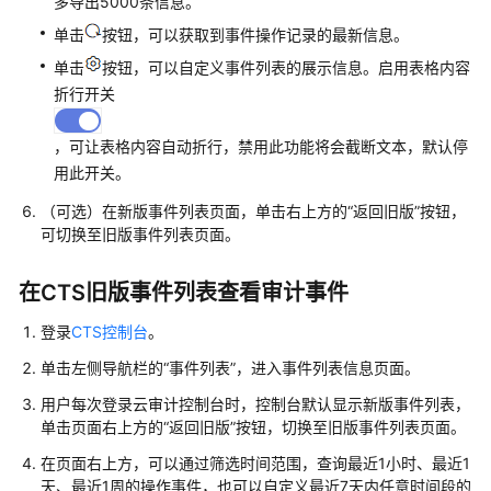
多导出5000条信息。
践
单击
按钮，可以获取到事件操作记录的最新信息。
（1.0）
单击
按钮，可以自定义事件列表的展示信息。启用表格内容
常
折行开关
见
问
，可让表格内容自动折行，禁用此功能将会截断文本，默认停
题
用此开关。
（1.0）
（可选）在新版事件列表页面，单击右上方的“返回旧版”按钮，
可切换至旧版事件列表页面。
视
频
帮
在CTS旧版事件列表查看审计事件
助
登录
CTS控制台
。
更
单击左侧导航栏的“事件列表”，进入事件列表信息页面。
多
用户每次登录云审计控制台时，控制台默认显示新版事件列表，
文
单击页面右上方的“返回旧版”按钮，切换至旧版事件列表页面。
档
在页面右上方，可以通过筛选时间范围，查询最近1小时、最近1
天、最近1周的操作事件，也可以自定义最近7天内任意时间段的