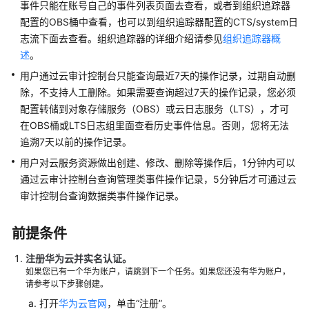
考
事件只能在账号自己的事件列表页面去查看，或者到组织追踪器
配置的OBS桶中查看，也可以到组织追踪器配置的CTS/system日
SDK
志流下面去查看。组织追踪器的详细介绍请参见
组织追踪器概
参
述
。
考
用户通过云审计控制台只能查询最近7天的操作记录，过期自动删
除，不支持人工删除。如果需要查询超过7天的操作记录，您必须
常
配置转储到对象存储服务（OBS）或云日志服务（LTS），才可
见
问
在OBS桶或LTS日志组里面查看历史事件信息。否则，您将无法
题
追溯7天以前的操作记录。
用户对云服务资源做出创建、修改、删除等操作后，1分钟内可以
视
通过云审计控制台查询管理类事件操作记录，5分钟后才可通过云
频
审计控制台查询数据类事件操作记录。
帮
助
前提条件
AOM
注册华为云并实名认证
。
1.0
如果您已有一个华为账户，请跳到下一个任务。如果您还没有华为账户，
文
请参考以下步骤创建。
档
打开
华为云官网
，单击“注册”。