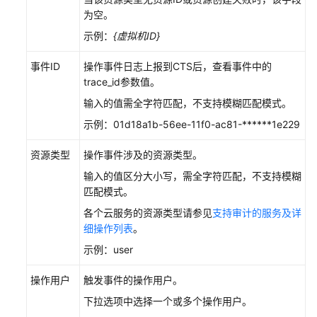
理
为空。
资
示例：
{虚拟机ID}
源
分
事件ID
操作事件日志上报到CTS后，查看事件中的
组
trace_id参数值。
输入的值需全字符匹配，不支持模糊匹配模式。
云
示例：01d18a1b-56ee-11f0-ac81-******1e229
审
计
资源类型
操作事件涉及的资源类型。
服
务
输入的值区分大小写，需全字符匹配，不支持模糊
支
匹配模式。
持
各个云服务的资源类型请参见
支持审计的服务及详
的
细操作列表
。
关
示例：user
键
操
操作用户
触发事件的操作用户。
作
下拉选项中选择一个或多个操作用户。
云