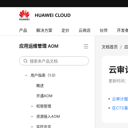
API参考
SDK参考
常见问题
产品
解决方案
定价
云商店
伙伴
开发
视频帮助
AOM 1.0 文档
应用运维管理 AOM
文档首页
/
应
产品介绍（1.0）
快速入门（1.0）
云审
用户指南（1.0）
更新时间
概述
开通AOM
云审计服
权限管理
在CTS
资源接入AOM
监控总览