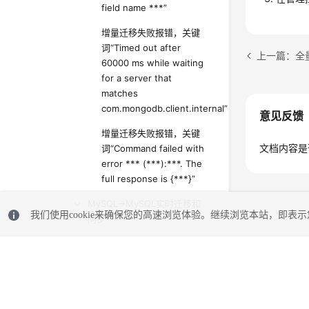
field name ***”
增量迁移失败报错，关键
词“Timed out after
60000 ms while waiting
for a server that
matches
com.mongodb.client.internal”
意见反馈
增量迁移失败报错，关键
文档内容是
词“Command failed with
error *** (***):***. The
full response is {***}”
MySQL->MySQL实时迁移和
我们使用cookie来确保您的高速浏览体验。继续浏览本站，即表示您
同步
MySQL->TaurusDB实时迁移
和同步
PostgreSQL->PostgreSQL实
时同步
© 2026, 华为云计算技术有限公司及其关联公司。保留一切权利。