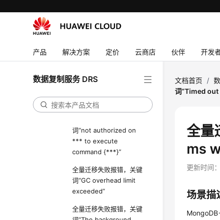
预检查不通过项修复方法
失败案例
案例总览
产品
解决方案
定价
云商店
伙伴
开发
MongoDB->DDS实时迁移
数据复制服务 DRS
全量迁移失败报错，关键
文档首页
/
数
词“Prematurely reached
词“Timed out 
end of stream”
全量迁移失败报错，关键
全量迁
词“not authorized on
*** to execute
ms w
command {***}”
更新时间
全量迁移失败报错，关键
词“GC overhead limit
exceeded”
场景描
全量迁移失败报错，关键
MongoDB
词“The background