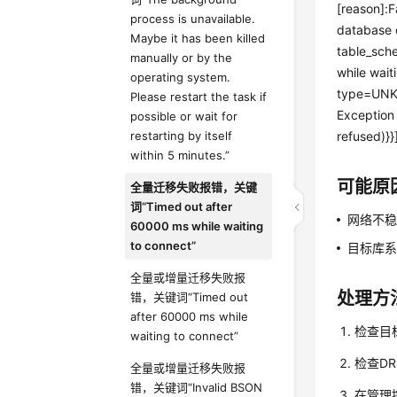
[reason]:
process is unavailable.
database 
Maybe it has been killed
table_sch
manually or by the
while wait
operating system.
type=UNK
Please restart the task if
Exception
possible or wait for
restarting by itself
refused)}
within 5 minutes.”
可能原
全量迁移失败报错，关键
词“Timed out after
网络不
60000 ms while waiting
to connect”
目标库
全量或增量迁移失败报
处理方
错，关键词“Timed out
after 60000 ms while
检查目
waiting to connect”
检查D
全量或增量迁移失败报
错，关键词“Invalid BSON
在管理