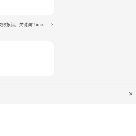
下一篇：全量或增量迁移失败报错，关键词“Timed out after 60000 ms while waiting to connect”
网站条款
隐私政策声明