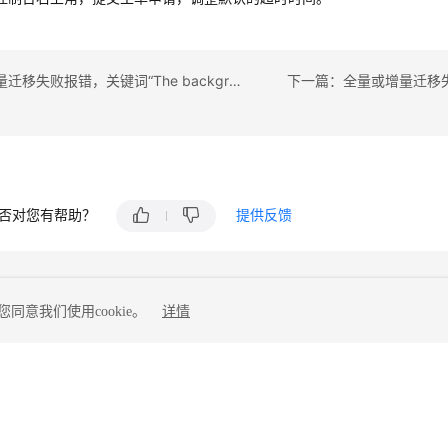
上一篇：全量迁移失败报错，关键词“The background process is unavailable. Maybe it has been killed manually or by the operating system. Please restart the task if possible or wait for restarting by itself within 5 minutes.”
否对您有帮助？
提供反馈
同意我们使用cookie。
详情