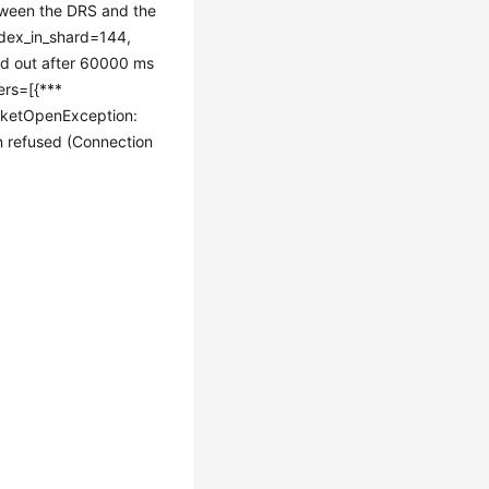
tween the DRS and the
ndex_in_shard=144,
d out after 60000 ms
ers=[{***
etOpenException:
n refused (Connection