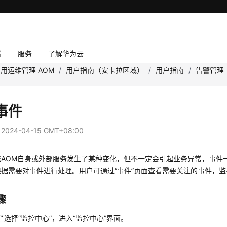
者
服务
了解华为云
用运维管理 AOM
/
用户指南（安卡拉区域）
/
用户指南
/
告警管理
事件
：
2024-04-15 GMT+08:00
您AOM自身或外部服务发生了某种变化，但不一定会引起业务异常，事件
根据需要对事件进行处理。用户可通过“事件”页面查看需要关注的事件，
骤
栏选择“监控中心”，进入“监控中心”界面。