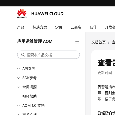
最新动态
产品介绍
产品
解决方案
定价
云商店
伙伴
开发
计费说明
快速入门
应用运维管理 AOM
文档首页
/
应
用户指南
最佳实践
查看
API参考
更新时间
SDK参考
告警是指
常见问题
障，否则会
视频帮助
能，便于
AOM 1.0 文档
功能介
更多文档