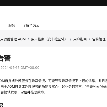
者
服务
了解华为云
用运维管理 AOM
/
用户指南（安卡拉区域）
/
用户指南
/
告警管理
告警
：
2024-04-15 GMT+08:00
AOM自身或外部服务在异常情况、可能导致异常情况下上报的信息，并且
由于AOM自身或外部服务的功能异常而引起业务的异常。“告警列表”页
您更快地发现、定位并恢复故障。
绍