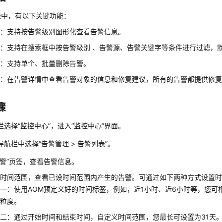
表中，有以下关键功能：
表：支持按告警级别图形化查看告警信息。
：支持在搜索框中按告警级别 、告警源、告警关键字等条件进行过滤，
除：支持单个、批量删除告警。
情：在告警详情中查看告警对象的信息和修复建议，所有的告警都提供修
骤
栏选择“监控中心”，进入“监控中心”界面。
导航栏中选择“告警管理 > 告警列表”。
告警”页签，查看告警信息。
置时间范围，查看已设时间范围内产生的告警。可通过如下两种方式设置
一：使用AOM预定义好的时间标签，例如，近1小时、近6小时等，您可
间粒度。
二：通过开始时间和结束时间，自定义时间范围，您最长可设置为31天