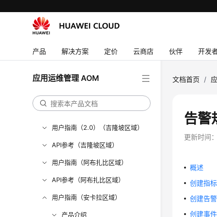
API参考
SDK参考
常见问题
产品
解决方案
定价
云商店
伙伴
开发
视频帮助
AOM 1.0 文档
应用运维管理 AOM
文档首页
/
应
更多文档
用户指南（1.0）（吉隆坡区域）
告警
用户指南（2.0）（吉隆坡区域）
更新时间
API参考（吉隆坡区域）
用户指南（阿布扎比区域）
概述
API参考（阿布扎比区域）
创建指
用户指南（安卡拉区域）
创建告
创建事
产品介绍