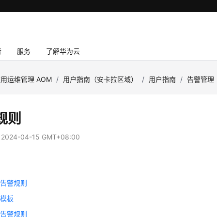
者
服务
了解华为云
用运维管理 AOM
/
用户指南（安卡拉区域）
/
用户指南
/
告警管理
规则
：
2024-04-15 GMT+08:00
标告警规则
警模板
件告警规则