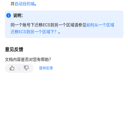
入
并
启动目的端
。
门
说明：
用
同一个账号下迁移ECS到另一个区域请参见
如何从一个区域
户
迁移ECS到另一个区域下？
。
指
南
意见反馈
最
佳
文档内容是否对您有帮助？
实
提供反馈
践
API
参
考
SDK
参
考