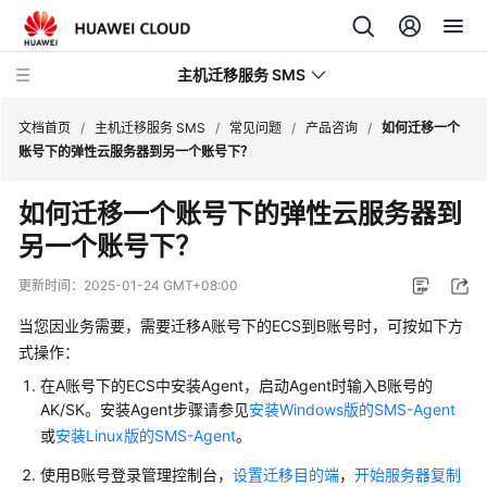
主机迁移服务 SMS
文档首页
/
主机迁移服务 SMS
/
常见问题
/
产品咨询
/
如何迁移一个
账号下的弹性云服务器到另一个账号下？
最
如何迁移一个账号下的弹性云服务器到
新
另一个账号下？
动
态
更新时间：
2025-01-24 GMT+08:00
产
当您因业务需要，需要迁移A账号下的ECS到B账号时，可按如下方
品
式操作：
介
在A账号下的ECS中安装Agent，启动Agent时输入B账号的
绍
AK/SK。安装Agent步骤请参见
安装Windows版的SMS-Agent
或
安装Linux版的SMS-Agent
。
快
速
使用B账号登录管理控制台，
设置迁移目的端
，
开始服务器复制