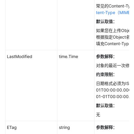
常
常见的Content-T
见
tent-Type（MIME
问
题
默认取值：
如果您在上传Object
产
根据指定Object
品
填充Content-Type
术
语
LastModified
time.Time
参数解释：
对象的最近一次修改
更
约束限制：
多
文
日期格式必须为ISO8
档
01T00:00:00.
01-01T00:00:00.
默认取值：
通
用
无
参
考
ETag
string
参数解释：