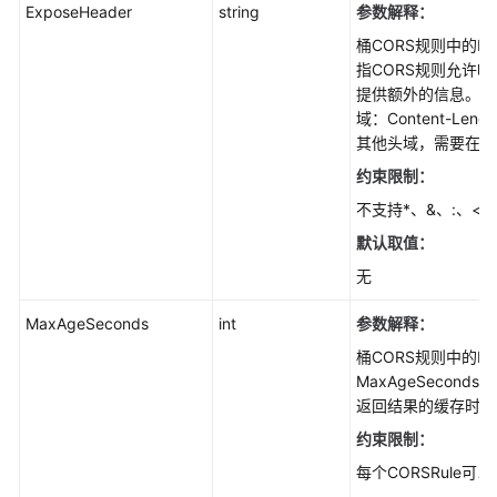
ExposeHeader
string
参数解释：
他
桶CORS规则中的Expo
接
指CORS规则允许
口
提供额外的信息。默
(Go
域：Content-Len
SDK)
其他头域，需要在附
异
约束限制：
常
不支持*、&、:、<
处
默认取值：
理
(Go
无
SDK)
MaxAgeSeconds
int
参数解释：
常
桶CORS规则中的Max
见
MaxAgeSeco
问
返回结果的缓存时间
题
约束限制：
(Go
SDK)
每个CORSRule可以