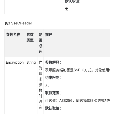
载
默认取值：
对
无
象-
进
度
表3
SseCHeader
条
(Go
参数名称
参数
是
描述
SDK)
类型
否
必
重
选
命
Encryption
string
作
参数解释：
名
为
对
表示服务端加密是SSE-C方式。对象使用SS
请
象
约束限制：
求
(Go
参
SDK)
无
数
取值范围：
时
列
可选值：AES256，即选择SSE-C方式加密
必
举
选
并
默认取值：
行