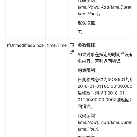
代码示例：
件
time.Now().Add(time.Duration
下
time.Hour)
。
载
(Go
默认取值：
SDK)
无
下
IfUnmodifiedSince
time.Time
可
参数解释：
载
选
如果对象在指定的时间后没有
对
象内容，否则返回错误。
象-
断
约束限制：
点
日期格式必须为ISO8601的格
续
2018-01-01T00:00:00.0
传
后修改时间早于2018-01-
下
01T00:00:00.000Z则返
载
回错误。
(Go
代码示例：
SDK)
time.Now().Add(time.Duration
time.Hour)
。
下