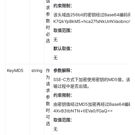
请
约束限制：
求
参
该头域由256bit的密钥经过Base64编码
数
K7QkYpBkM5+hca27fsNkUnNVaobncnLh
时
取值范围：
必
无
选
默认取值：
无
KeyMD5
string
作
参数解释：
为
SSE-C方式下加密使用密钥的MD5值，该
请
输过程中是否出错。
求
约束限制：
参
数
由密钥值经过MD5加密再经过Base64编
时
4XvB3tbNTN+tIEVa0/fGaQ==
可
取值范围：
选
无