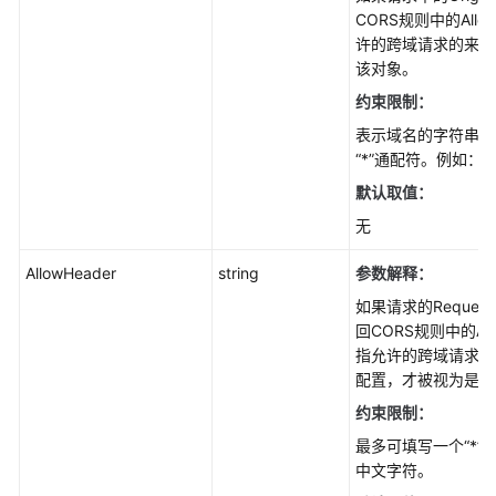
(Go
CORS规则中的Allowe
SDK)
许的跨域请求的来源
该对象。
创
约束限制：
建
文
表示域名的字符串，
件
“*”通配符。例如：https
夹
默认取值：
(Go
SDK)
无
AllowHeader
string
参数解释：
重
写
如果请求的Reques
响
回CORS规则中的Allow
应
指允许的跨域请求的
头
配置，才被视为是合
(Go
约束限制：
SDK)
最多可填写一个“*”
中文字符。
图