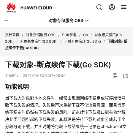
对象存储服务 OBS
文档首页
/
对象存储服务 OBS
/
SDK参考
/
Go
/
对象相关接口(Go
SDK)
/
对象基本操作(GO SDK)
/
下载对象简介(Go SDK)
/
下载对象-断
点续传下载(Go SDK)
最
新
下载对象-断点续传下载(Go SDK)
动
态
更新时间：
2026-06-30 GMT+08:00
功能说明
服
务
当下载大对象到本地文件时，经常出现因网络不稳定或程序崩溃导
公
致下载失败的情况。失败后再次重新下载不仅浪费资源，而且当网
告
络不稳定时仍然有下载失败的风险。断点续传下载接口能有效地解
决此类问题引起的下载失败，其原理是将待下载的对象分成若干个
产
分段分别下载，并实时地将每段下载结果统一记录在checkpoint文
品