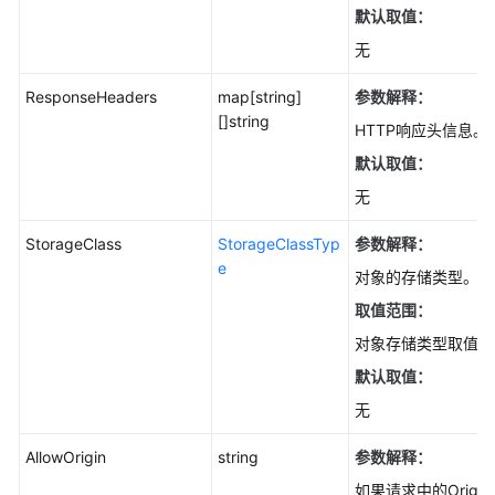
默认取值：
恢
无
复
归
ResponseHeaders
map[string]
参数解释：
档
[]string
HTTP响应头信息。
存
储
默认取值：
对
无
象
(Go
StorageClass
StorageClassTyp
参数解释：
SDK)
e
对象的存储类型。
判
取值范围：
断
对象存储类型取值范
对
默认取值：
象
是
无
否
存
AllowOrigin
string
参数解释：
在
如果请求中的Orig