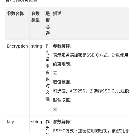
参数名称
参数
是
描述
类型
否
必
选
Encryption
string
作
参数解释：
为
表示服务端加密是SSE-C方式。对象使用SS
请
约束限制：
求
参
无
数
取值范围：
时
可选值：AES256，即选择SSE-C方式加密
必
选
默认取值：
无
Key
string
作
参数解释：
为
SSE-C方式下加密使用的密钥，该密钥用