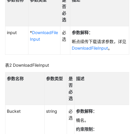
参
否
考
必
选
SDK
概
input
*
DownloadFile
必
参数解释：
述
Input
选
断点续传下载请求参数，详见
Python
DownloadFileInput
。
Java
表2
DownloadFileInput
Go
参数名称
参数类型
是
描述
否
使
必
用
选
前
须
Bucket
string
必
参数解释
：
知
选
桶名。
(Go
SDK)
约束限制：