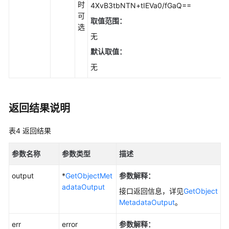
时
4XvB3tbNTN+tIEVa0/fGaQ==
象
可
元
取值范围：
选
数
无
据
默认取值：
(Go
SDK)
无
获
取
返回结果说明
对
象
表4
返回结果
元
数
参数名称
参数类型
描述
据
(Go
output
*
GetObjectMet
参数解释：
SDK)
adataOutput
接口返回信息，详见
GetObject
修
MetadataOutput
。
改
写
err
error
参数解释：