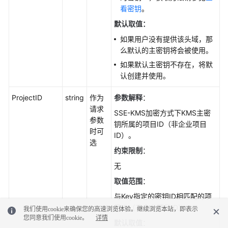
看密钥
。
默认取值：
如果用户没有提供该头域，那
么默认的主密钥将会被使用。
如果默认主密钥不存在，将默
认创建并使用。
ProjectID
string
作为
参数解释
：
请求
SSE-KMS加密方式下KMS主密
参数
钥所属的项目ID（非企业项目
时可
ID）。
选
约束限制
：
无
取值范围
：
与Key指定的密钥ID相匹配的项
目ID（非企业项目ID）。
我们使用cookie来确保您的高速浏览体验。继续浏览本站，即表示
您同意我们使用cookie。
详情
默认取值
：