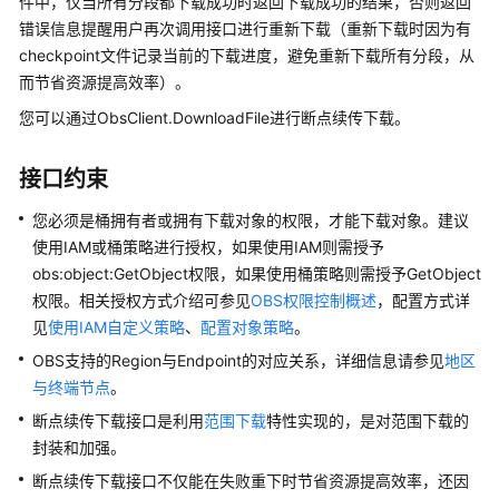
介
件中，仅当所有分段都下载成功时返回下载成功的结果，否则返回
绍
错误信息提醒用户再次调用接口进行重新下载（重新下载时因为有
checkpoint文件记录当前的下载进度，避免重新下载所有分段，从
计
而节省资源提高效率）。
费
您可以通过ObsClient.DownloadFile进行断点续传下载。
说
明
接口约束
快
您必须是桶拥有者或拥有下载对象的权限，才能下载对象。建议
速
使用IAM或桶策略进行授权，如果使用IAM则需授予
入
obs:object:GetObject权限，如果使用桶策略则需授予GetObject
门
权限。相关授权方式介绍可参见
OBS权限控制概述
，配置方式详
用
见
使用IAM自定义策略
、
配置对象策略
。
户
OBS支持的Region与Endpoint的对应关系，详细信息请参见
地区
指
与终端节点
。
南
断点续传下载接口是利用
范围下载
特性实现的，是对范围下载的
封装和加强。
权
限
断点续传下载接口不仅能在失败重下时节省资源提高效率，还因