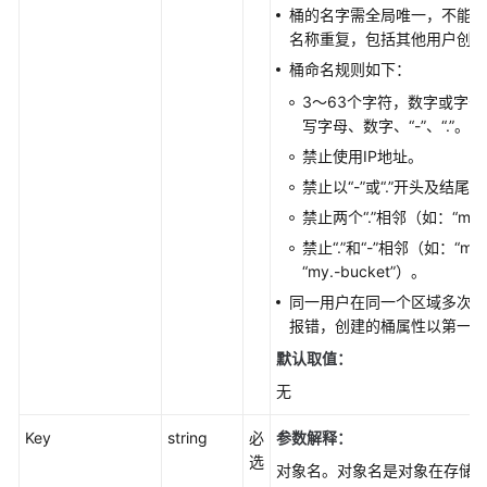
桶的名字需全局唯一，不能与
Go
名称重复，包括其他用户创建
SDK
桶命名规则如下：
接
口
3～63个字符，数字或字
概
写字母、数字、“-”、“.”。
览
禁止使用IP地址。
禁止以“-”或“.”开头及结尾。
使
禁止两个“.”相邻（如：“my..
用
前
禁止“.”和“-”相邻（如：“my-.
准
“my.-bucket”）。
备
同一用户在同一个区域多次创
(Go
报错，创建的桶属性以第一次
SDK)
默认取值：
无
下
载
Key
string
必
参数解释：
与
选
安
对象名。对象名是对象在存储