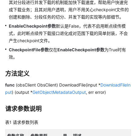
配
其对分段进行并发下载的机制能加快下载速度，帮助用户快速完
置
成下载业务；且其对用户透明，用户不用关心checkpoint文件的
指
创建和删除、分段任务的切分、并发下载的实现等内部细节。
南
EnableCheckpoint
参数
默认是False，代表不启用断点续传模
式，此时断点续传下载接口退化成对范围下载的简单封装，不会
工
产生checkpoint文件。
具
指
CheckpointFile
参数
仅在
EnableCheckpoint参数
为True时有
南
效。
最
方法定义
佳
实
func
(obsClient ObsClient) DownloadFile(input *
DownloadFileIn
践
put
) (output *
GetObjectMetadataOutput
, err error)
API
请求参数说明
参
考
表1
请求参数列表
SDK
参数名称
参数类型
是
描述