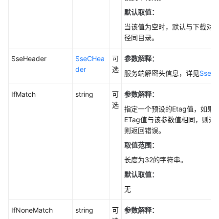
SDK)
默认取值：
当该值为空时，默认与下载对
下
径同目录。
载
对
SseHeader
SseCHea
可
参数解释：
象
der
选
简
服务端解密头信息，详见
SseC
介
(Go
IfMatch
string
可
参数解释：
SDK)
选
指定一个预设的Etag值，如果
ETag值与该参数值相同，则
下
则返回错误。
载
取值范围：
对
象-
长度为32的字符串。
流
默认取值：
式
无
下
载
IfNoneMatch
string
可
参数解释：
(Go