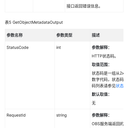
对
接口返回错误信息。
象
(Go
表5
GetObjectMetadataOutput
SDK)
参数名称
参数类型
描述
删
除
StatusCode
int
参数解释：
对
象
HTTP状态码。
(Go
取值范围：
SDK)
状态码是一组从2xx
数字代码，状态码表
批
码列表请参见
状态码
量
删
默认取值：
除
无
对
象
RequestId
string
参数解释：
(Go
OBS服务端返回的请
SDK)