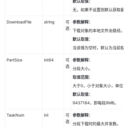
默认取值：
口
无，如果不设置则默认获取最
(Go
SDK)
DownloadFile
string
可
参数解释：
选
下载对象的本地文件全路径。
对
象
默认取值：
相
当该值为空时，默认为当前程
关
接
PartSize
int64
可
参数解释：
口
选
分段大小。
(Go
SDK)
取值范围：
大于0，小于对象大小，单位：
对
默认取值：
象
相
9437184，即每段9MB。
关
接
TaskNum
int
可
参数解释：
口
选
分段下载时的最大并发数。
说