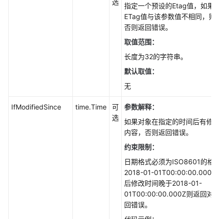
选
SDK)
指定一个预设的Etag值，如果
ETag值与该参数值不相同，
下
否则返回错误。
载
取值范围：
对
长度为32的字符串。
象-
范
默认取值：
围
无
下
载
IfModifiedSince
time.Time
可
参数解释：
(Go
选
如果对象在指定的时间后有修
SDK)
内容，否则返回错误。
下
约束限制：
载
日期格式必须为ISO8601的格
对
2018-01-01T00:00:00.0
象-
后修改时间晚于2018-01-
限
01T00:00:00.000Z则返
定
回错误。
条