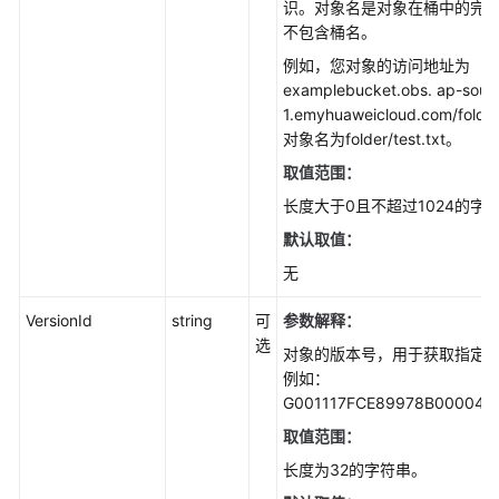
装
识。对象名是对象在桶中的完
SDK(Go
不包含桶名。
SDK)
例如，您对象的访问地址为
examplebucket.obs. ap-sout
快
1.emyhuaweicloud.com/folder
速
对象名为folder/test.txt。
入
取值范围：
门
(Go
长度大于0且不超过1024的字
SDK)
默认取值：
无
初
始
VersionId
string
可
参数解释：
化
选
(Go
对象的版本号，用于获取指定
SDK)
例如：
G001117FCE89978B00004
桶
取值范围：
相
长度为32的字符串。
关
接