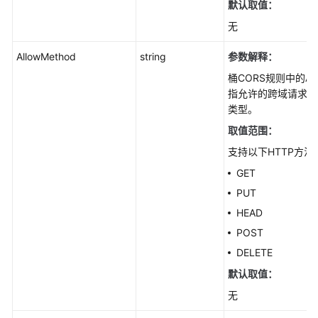
片
默认取值：
处
无
理
(Go
AllowMethod
string
参数解释：
SDK)
桶CORS规则中的Allow
指允许的跨域请求H
多
类型。
段
相
取值范围：
关
支持以下HTTP方法
接
GET
口
(Go
PUT
SDK)
HEAD
POST
对
DELETE
象
ACL(GO
默认取值：
SDK)
无
其