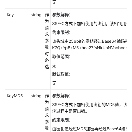
无
文
件
Key
string
作
参数解释：
系
为
SSE-C方式下加密使用的密钥，该密钥用
统
请
内
约束限制：
求
对
参
该头域由256bit的密钥经过Base64编码
象
数
K7QkYpBkM5+hca27fsNkUnNVaobncnLh
(Go
时
取值范围：
SDK)
必
无
选
复
默认取值：
制
无
对
象
KeyMD5
string
作
参数解释：
(Go
为
SDK)
SSE-C方式下加密使用密钥的MD5值，该
请
输过程中是否出错。
求
设
约束限制：
参
置
数
由密钥值经过MD5加密再经过Base64编
对