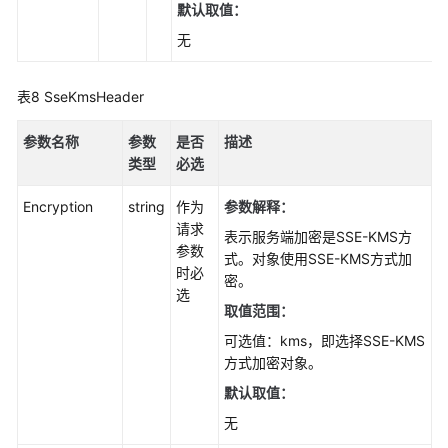
默认取值：
无
表8
SseKmsHeader
参数名称
参数
是否
描述
类型
必选
Encryption
string
作为
参数解释：
请求
表示服务端加密是SSE-KMS方
参数
式。对象使用SSE-KMS方式加
时必
密。
选
取值范围：
可选值：kms，即选择SSE-KMS
方式加密对象。
默认取值：
无