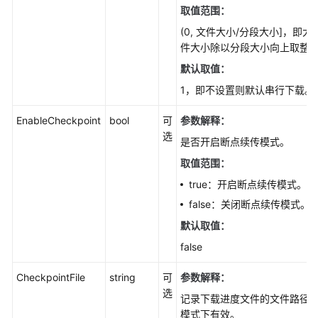
取值范围：
明
(Go
(0, 文件大小/分段大小]，即
SDK)
件大小除以分段大小向上取整
默认取值：
对
1，即不设置则默认串行下载。
象
基
EnableCheckpoint
bool
可
参数解释：
本
选
操
是否开启断点续传模式。
作
取值范围：
(GO
true：开启断点续传模式。
SDK)
false：关闭断点续传模式。
上
默认取值：
传
false
对
象
CheckpointFile
string
可
参数解释：
简
选
介
记录下载进度文件的文件路径
(Go
模式下有效。