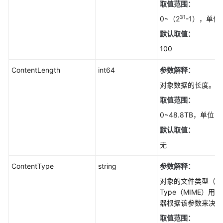
取值范围：
Android
31
0~（2
-1），单位
C
默认取值：
100
BrowserJS
ContentLength
int64
参数解释：
.NET
对象数据的长度。
取值范围：
iOS
0~48.8TB，单位
PHP
默认取值：
无
Node.js
ContentType
string
参数解释：
视
频
对象的文件类型（MIM
帮
Type（MIME）
助
器根据该参数来决定
取值范围：