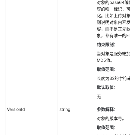
对象的base64编码
责
容的唯一标识，可以
任
化。比如上传对象时E
共
则说明对象内容发生
担
容，而不是其元数据
象，都有唯一的ETa
云
约束限制：
服
务
当对象是服务端加密
等
MD5值。
级
取值范围：
协
长度为32的字符串
议
（SLA）
默认取值：
无
白
皮
VersionId
string
参数解释：
书
对象的版本号。
资
源
取值范围：