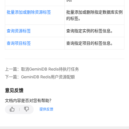
实
批量添加或删除资源标签
批量添加或删除指定数据库实例
例
的标签。
管
理
查询资源标签
查询指定实例的标签信息。
变
查询项目标签
查询指定项目的标签信息。
更
实
例
上一篇：取消GeminiDB Redis待执行任务
数
下一篇：GeminiDB Redis用户资源配额
据
备
份
意见反馈
文档内容是否对您有帮助？
数
据
提供反馈
恢
复