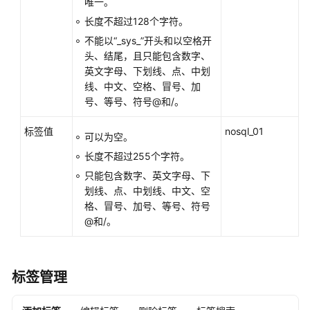
入
唯一。
门
长度不超过128个字符。
不能以“_sys_”开头和以空格开
用
头、结尾，且只能包含数字、
户
英文字母、下划线、点、中划
指
线、中文、空格、冒号、加
南
号、等号、符号@和/。
选
标签值
nosql_01
可以为空。
型
建
长度不超过255个字符。
议
只能包含数字、英文字母、下
划线、点、中划线、中文、空
通
格、冒号、加号、等号、符号
过
@和/。
IAM
授
予
标签管理
使
用
GeminiDB