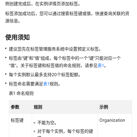
介
例创建完成后，在实例详情页添加标签。
绍
标签添加成功后，您可以通过搜索标签键或值，快速查询关联的资
源信息。
GeminiDB
Redis
接
使用须知
口
建议您先在标签管理服务系统中设置预定义标签。
产
标签由“键”和“值”组成，每个标签中的一个“键”只能对应一个
品
“值”。关于标签键和标签值的命名规则，请参见
表1
。
介
每个实例默认最多支持20个标签配额。
绍
标签命名需要满足
表1
规则。
计
表1
命名规则
费
说
参数
规则
示例
明
标签键
Organization
不能为空。
快
速
对于每个实例，每个标签的键