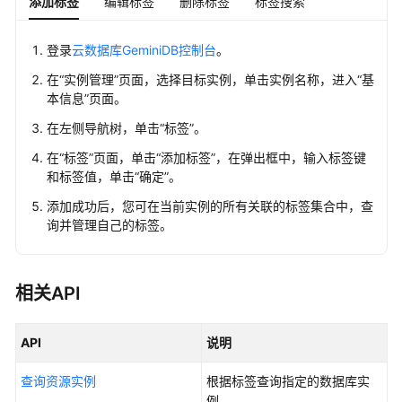
添加标签
编辑标签
删除标签
标签搜索
Redis
的
登录
云数据库GeminiDB控制台
。
权
限
在
“实例管理”
页面，选择目标实例，单击实例名称，进入
“基
本信息”
页面。
购
在左侧导航树，单击
“标签”
。
买
在
“标签”
页面，单击
“添加标签”
，在弹出框中，输入标签键
实
和标签值，单击
“确定”
。
例
添加成功后，您可在当前实例的所有关联的标签集合中，查
连
询并管理自己的标签。
接
实
例
相关API
数
据
API
说明
迁
移
查询资源实例
根据标签查询指定的数据库实
例。