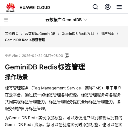
云数据库 GeminiDB
文档首页
/
云数据库 GeminiDB
/
GeminiDB Redis接口
/
用户指南
/
GeminiDB Redis标签管理
最
更新时间：
2026-04-24 GMT+08:00
新
动
GeminiDB Redis
标签管理
态
操作场景
服
标签管理服务（Tag Management Service，简称TMS）用于用户
务
在云平台，通过统一的标签管理各种资源。标签管理服务与各服务
公
共同实现标签管理能力，标签管理服务提供全局标签管理能力，各
告
服务维护自身标签管理。
产
为
GeminiDB Redis
实例添加标签，可以方便用户识别和管理拥有的
品
GeminiDB Redis
资源。您可以在创建实例时添加标签，也可以在实