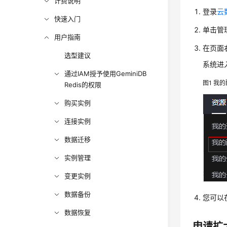
计费说明
登录
云
快速入门
单击管
用户指南
在页面
选型建议
系统进
通过IAM授予使用GeminiDB
图1
我的
Redis的权限
购买实例
连接实例
数据迁移
实例管理
变更实例
数据备份
您可以
数据恢复
申请扩