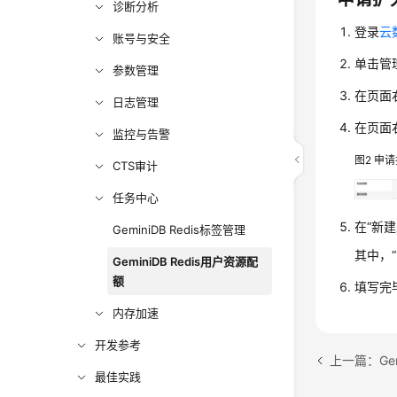
诊断分析
登录
云
账号与安全
单击管
参数管理
在页面
日志管理
在页面
监控与告警
图2
申请
CTS审计
任务中心
在“新
GeminiDB Redis标签管理
其中，
GeminiDB Redis用户资源配
额
填写完
内存加速
开发参考
上一篇：Gem
最佳实践