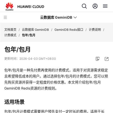
云数据库 GeminiDB
文档首页
/
云数据库 GeminiDB
/
GeminiDB Redis接口
/
计费说明
/
计费模式
/
包年/包月
最
包年/包月
新
动
更新时间：
2026-04-03 GMT+08:00
态
包年/包月是一种先付费再使用的计费模式，适用于对资源需求稳定
服
且希望降低成本的用户。通过选择包年/包月的计费模式，您可以预
务
先购买资源并获得一定程度的价格优惠。本文将介绍包年/包月
公
GeminiDB Redis
资源的计费规则。
告
适用场景
产
品
包年/包月计费模式需要用户预先支付一定时长的费用，适用于长