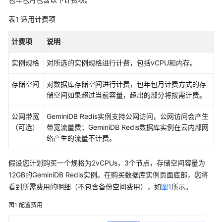
概
述
表1
适用计费项
计
计费项
说明
费
模
实例规格
对所选的实例规格进行计费，包括vCPU和内存。
式
存储空间
对数据库存储空间进行计费，包年包月计费方式的存
计
储空间如果超过当前容量，超出的部分将按需计费。
费
模
公网带宽
GeminiDB Redis
实例支持公网访问，公网访问会产生
式
（可选）
带宽流量费；
GeminiDB Redis
数据库实例在云内部网
概
络产生的流量不计费。
述
假设您计划购买一个规格为2vCPUs，3个节点，存储空间容量为
包
12GB的
GeminiDB Redis
实例。在购买数据库实例页面底部，您将
年/
看到所需费用的明细（不包含备份空间费用），如
图1
所示。
包
月
图1
配置费用