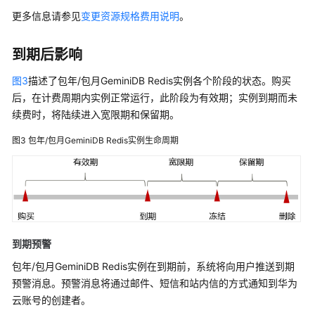
更多信息请参见
变更资源规格费用说明
。
更
多
文
到期后影响
档
图3
描述了包年/包月
GeminiDB Redis
实例各个阶段的状态。购买
后，在计费周期内实例正常运行，此阶段为有效期；实例到期而未
通
续费时，将陆续进入宽限期和保留期。
用
参
图3
包年/包月
GeminiDB Redis
实例生命周期
考
责
任
共
担
到期预警
云
包年/包月
GeminiDB Redis
实例在到期前，系统将向用户推送到期
服
预警消息。预警消息将通过邮件、短信和站内信的方式通知到华为
务
云账号的创建者。
等