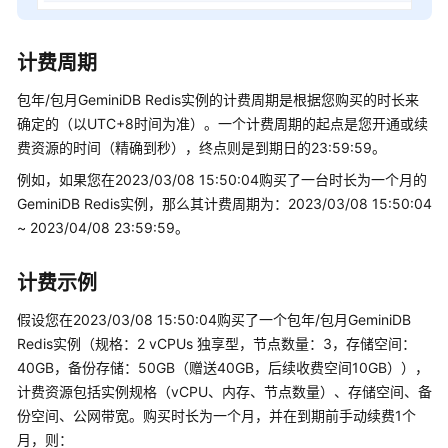
续
费
计费周期
费
包年/包月
GeminiDB Redis
实例的计费周期是根据您购买的时长来
用
确定的（以UTC+8时间为准）。一个计费周期的起点是您开通或续
账
费资源的时间（精确到秒），终点则是到期日的23:59:59。
单
例如，如果您在2023/03/08 15:50:04购买了一台时长为一个月的
GeminiDB Redis
实例，那么其计费周期为：2023/03/08 15:50:04
欠
费
~ 2023/04/08 23:59:59。
说
明
计费示例
停
假设您在2023/03/08 15:50:04购买了一个包年/包月
GeminiDB
止
Redis
实例（规格：2 vCPUs 独享型，节点数量：3，存储空间：
计
40GB，备份存储：50GB（赠送40GB，后续收费空间10GB）），
费
计费资源包括实例规格（vCPU、内存、节点数量）、存储空间、备
份空间、公网带宽。购买时长为一个月，并在到期前手动续费1个
成
月，则：