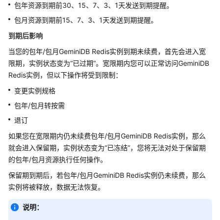
包年资源到期前30、15、7、3、1天发送到期提醒。
级
协
包月资源到期前15、7、3、1天发送到期提醒。
议
到期后影响
（SLA）
当您的包年/包月
GeminiDB Redis
实例到期未续费，首先会进入宽
白
限期，实例状态变为“已过期”。宽限期内您可以正常访问
GeminiDB
皮
Redis
实例，但以下操作将受到限制：
书
变更实例规格
资
包年/包月转按需
源
退订
支
如果您在宽限期内仍未续费包年/包月
GeminiDB Redis
实例，那么
持
就会进入保留期，实例状态变为“已冻结”，您将无法对处于保留期
区
的包年/包月资源执行任何操作。
域
保留期到期后，若包年/包月
GeminiDB Redis
实例仍未续费，那么
系
实例将被释放，数据无法恢复。
统
权
说明：
限