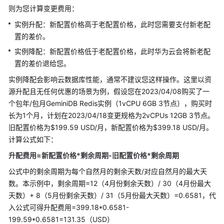
则为您计算变更费用：
技
实例升配：新配置价格高于老配置价格，此时您需要支付新老配
术
置的差价。
白
实例降配：新配置价格低于老配置价格，此时华为云会将新老配
皮
置的差价退给您。
书
实例降配会影响云数据库性能，通常不建议您这样操作。这里以资
SDK
源升配且无任何优惠的场景为例，假设您在2023/04/08购买了一
参
个包年/包月
GeminiDB Redis
实例（1vCPU 6GB 3节点），购买时
考
长为1个月，计划在2023/04/18变更规格为2vCPUs 12GB 3节点。
旧配置价格为$199.59 USD/月，新配置价格为$399.18 USD/月。
API
计算公式如下：
参
升配费用=新配置价格*剩余周期-旧配置价格*剩余周期
考
公式中的剩余周期为每个自然月的剩余天数/对应自然月的最大天
视
数。本示例中，剩余周期=12（4月份剩余天数）/ 30（4月份最大
频
天数）+ 8（5月份剩余天数）/ 31（5月份最大天数）=0.6581，代
帮
入公式可得升配费用=399.18*0.6581-
助
199.59*0.6581=131.35（USD）