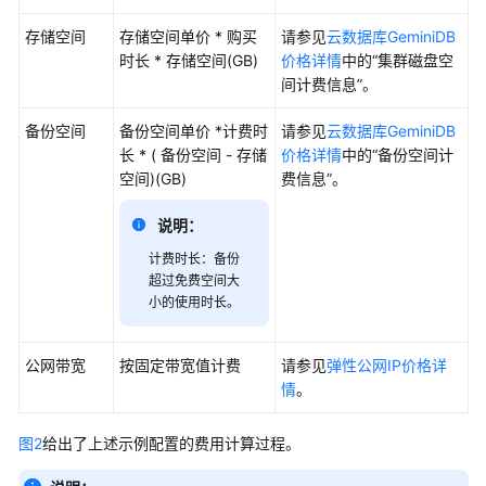
佳
实
存储空间
存储空间单价 * 购买
请参见
云数据库GeminiDB
践
时长 * 存储空间(GB)
价格详情
中的“集群磁盘空
间计费信息”。
性
能
备份空间
备份空间单价 *计费时
请参见
云数据库GeminiDB
白
长 * ( 备份空间 - 存储
价格详情
中的“备份空间计
皮
空间)(GB)
费信息”。
书
说明：
常
计费时长：备份
见
超过免费空间大
问
小的使用时长。
题
公网带宽
按固定带宽值计费
请参见
弹性公网IP价格详
GeminiDB
情
。
Influx
接
口
图2
给出了上述示例配置的费用计算过程。