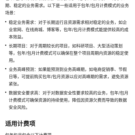
介
期、稳定的业务需求。以下是一些适用于包年/包月计费模式的业务
绍
场景：
GeminiDB
稳定业务需求：对于长期运行且资源需求相对稳定的业务，如企
Redis
业官网、在线商城、博客等，包年/包月计费模式能提供较高的成
接
本效益。
口
长期项目：对于周期较长的项目，如科研项目、大型活动策划
等，包年/包月计费模式可以确保在整个项目周期内资源的稳定使
产
用。
品
介
业务高峰预测：如果能预测到业务高峰期，如电商促销季、节假
绍
日等，可提前购买包年/包月资源以应对高峰期的需求，避免资源
紧张。
计
数据安全要求高：对于对数据安全性要求较高的业务，包年/包月
费
计费模式可确保资源的持续使用，降低因资源欠费而导致的数据
说
安全风险。
明
计
适用计费项
费
包年包月包含以下计费项。