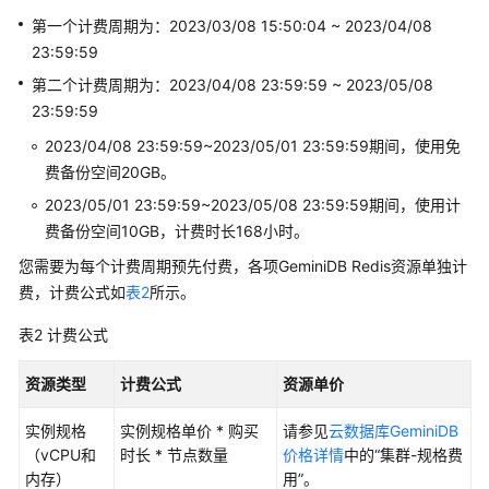
本
第一个计费周期为：2023/03/08 15:50:04 ~ 2023/04/08
管
理
23:59:59
第二个计费周期为：2023/04/08 23:59:59 ~ 2023/05/08
快
23:59:59
速
2023/04/08 23:59:59~2023/05/01 23:59:59期间，使用免
入
费备份空间20GB。
门
2023/05/01 23:59:59~2023/05/08 23:59:59期间，使用计
用
费备份空间10GB，计费时长168小时。
户
您需要为每个计费周期预先付费，各项
GeminiDB Redis
资源单独计
指
费，计费公式如
表2
所示。
南
表2
计费公式
开
发
资源类型
计费公式
资源单价
参
考
实例规格
实例规格单价 * 购买
请参见
云数据库GeminiDB
（vCPU和
时长 * 节点数量
价格详情
中的“集群-规格费
最
内存）
用”。