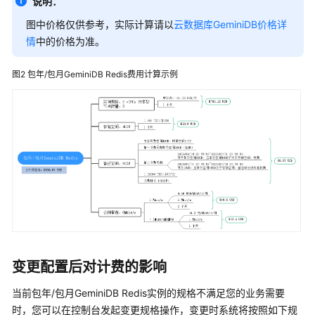
GeminiDB
说明：
Cassandra
图中价格仅供参考，实际计算请以
云数据库GeminiDB价格详
接
情
中的价格为准。
口
图2
包年/包月
GeminiDB Redis
费用计算示例
GeminiDB
兼
容
DynamoDB
接
口
GeminiDB
HBase
接
口
变更配置后对计费的影响
GeminiDB
Mongo
当前包年/包月
GeminiDB Redis
实例的规格不满足您的业务需要
接
时，您可以在控制台发起变更规格操作，变更时系统将按照如下规
口