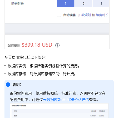
按
需
计
费
计
费
项
计
配置费用将包括以下部分：
费
样
数据库实例：根据所选实例规格计算的费用。
例
数据库存储：对数据库存储空间进行计费。
变
说明：
更
备份空间费用，使用后按照统一标准计费，购买时不包含在
计
配置费用中，可通过
云数据库GeminiDB价格详情
查看。
费
模
式