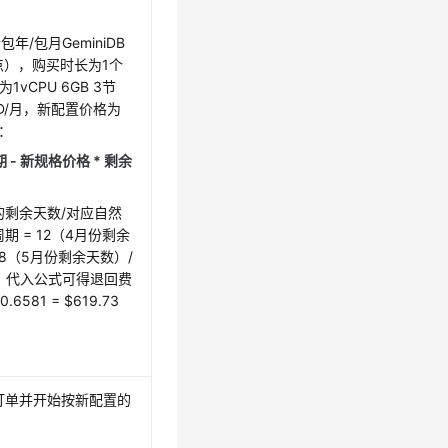
包年/包月GeminiDB
 3节点），购买时长为1个
1vCPU 6GB 3节
SD/月，新配置价格为
下：
 - 新规格价格 * 剩余
剩余天数/对应自然
 = 12（4月份剩余
 8（5月份剩余天数）/
81，代入公式可得退回费
 0.6581 = $619.73
订单并开始按新配置的