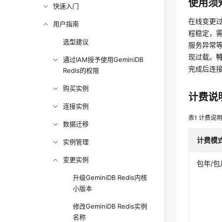
使用须
快速入门
在线变更
用户指南
程稳定，
选型建议
服务异常
现过载。
通过IAM授予使用GeminiDB
完成后连
Redis的权限
购买实例
计费说
连接实例
表1
计费说
数据迁移
计费模
实例管理
变更实例
包年/包
升级GeminiDB Redis内核
小版本
修改GeminiDB Redis实例
名称