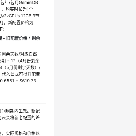
包年/包月GeminiDB
节点），购买时长为1个
2vCPUs 12GB 3节
D/月，新配置价格为
如下：
 - 旧配置价格 * 剩余
剩余天数/对应自然
 = 12（4月份剩余
 8（5月份剩余天数）/
81，代入公式可得升配费
 0.6581 = $619.73
时间周期内生效。新配
为云会将新老配置的差
例，实际规格和价格以