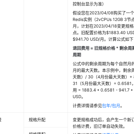
控制台显示为准）
假设您在2023/04/08购买了一个
Redis实例（2vCPUs 12GB
月，计划在2023/04/18变更规格为
点。旧配置价格为$1883.40 U
$941.70 USD/月。计算公式如
退回费用 = 旧规格价格 * 剩余周期
周期
公式中的剩余周期为每个自然月的
月的最大天数。本示例中，剩余周期
天数）/ 30（4月份最大天数）+
31（5月份最大天数）= 0.65
用 = 1883.4 * 0.6581 - 941.7 *
USD。
计费详情请参见
包年/包月
。
费
规格升配
变更规格成功后，会产生一个新
价格计费，旧订单自动失效。