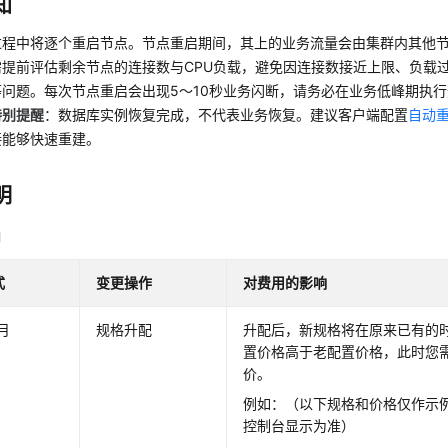
知
过程中将逐个重启节点。节点重启期间，其上的业务流量会由集群内其他
需提前评估剩余节点的连接数与CPU负载，避免因连接数接近上限、负载
等问题。每次节点重启会出现5～10秒业务闪断，请务必在业务低峰期执
特别提醒
：数据库实例恢复完成，不代表业务恢复。建议客户端配置
自动
接能够快速重建。
明
明
式
变更操作
对费用的影响
月
规格升配
升配后，新规格将在原来已有的
置价格高于老配置价格，此时您
价。
例如：（以下规格和价格仅作示
控制台显示为准）