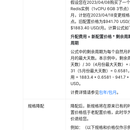
假设您在2023/04/08购买了一个
Redis实例（1vCPU 6GB 3
月，计划在2023/04/18变更规格为
点。旧配置价格为$941.70 US
$1883.40 USD/月。计算公式
升配费用 = 新配置价格 * 剩余周期
周期
公式中的剩余周期为每个自然月的
月的最大天数。本示例中，剩余周期
天数）/ 30（4月份最大天数）+
31（5月份最大天数）= 0.65
用 = 1883.4 * 0.6581 - 941.7 *
USD。
计费详情请参见
包年/包月
。
规格降配
降配后，新规格将在原来已有的
置价格低于老配置价格，此时华
价退给您。
例如：（以下规格和价格仅作示