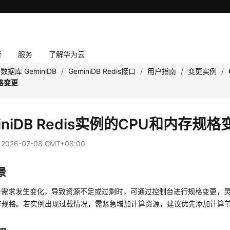
者
服务
了解华为云
数据库 GeminiDB
/
GeminiDB Redis接口
/
用户指南
/
变更实例
/
格变更
iniDB Redis实例的CPU和内存规格
：
2026-07-08 GMT+08:00
景
务需求发生变化，导致资源不足或过剩时，可通过控制台进行规格变更，
内存规格。若实例出现过载情况，需紧急增加计算资源，建议优先添加计算