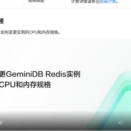
规格降配
计费详情请参见
按需计费
。
频
如何变更实例的CPU和内存规格。