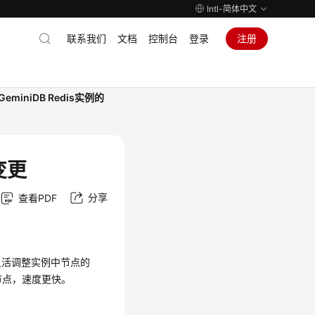
Intl-简体中文
联系我们
文档
控制台
登录
注册
GeminiDB Redis实例的
变更
分享
查看PDF
灵活调整实例中节点的
节点，速度更快。