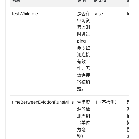
名称
说明
默认值
建议
IM
场
testWhileIdle
是否在
false
true
景
空闲资
中
源监测
的
时通过
应
ping
用
命令监
测连接
GeminiDB
有效
Redis
性，无
基
效连接
于
将被销
lua
毁。
实
现
timeBetweenEvictionRunsMillis
空闲资
-1（不检测）
建议
分
源的检
置，
布
测周期
自行
式
（单位
择，
锁
为毫
置
秒）
3000