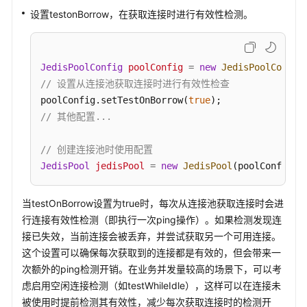
FastLoad
设置testonBorrow，在获取连接时进行有效性检测。
极
速
导
JedisPoolConfig
poolConfig
=
new
JedisPoolConfig
入
// 设置从连接池获取连接时进行有效性检查
实
poolConfig.setTestOnBorrow(
true
现
// 其他配置...
广
告
投
// 创建连接池时使用配置
放
JedisPool
jedisPool
=
new
JedisPool
(poolConfig, 
业
务
当testOnBorrow设置为true时，每次从连接池获取连接时会进
RTA
行连接有效性检测（即执行一次ping操作）。如果检测发现连
接已失效，当前连接会被丢弃，并尝试获取另一个可用连接。
通
这个设置可以确保每次获取到的连接都是有效的，但会带来一
过
次额外的ping检测开销。在业务并发量较高的场景下，可以考
PITR
实
虑启用空闲连接检测（如testWhileIdle），这样可以在连接未
现
被使用时提前检测其有效性，减少每次获取连接时的检测开