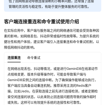
账
低了因网络波动导致连接误断的小概率问题，还增强了连接
号
管理的灵活性与稳定性，有助于提升整体服务的可靠性。
直
达
客户端连接重连和命令重试使用介绍
功
能
在实际应用中，客户端与服务端之间的网络通信可能会受到各种因
实
素的影响，如网络丢包、抖动异常或临时性故障等。为提升系统的
现
健壮性和用户体验，建议客户端引入连接重连和命令重试机制，以
GeminiDB
Redis
降低网络抖动的影响。
实
例
连接重连
命令重试
的
多
在网络出现丢包、抖动等情况，或是进行GeminiDB在线滚动节
租
点规格变更、版本升级等操作时，可能会导致客户端与
户
GeminiDB实例之间的连接中断。为了确保操作能够成功执行，
管
客户端应当具备自动重连机制。推荐采用主流的Redis客户
理
端，比如Jedis，在获取连接之前先进行连接检测，或者定期检
查空闲连接的状态，以此来防止因连接问题而导致的操作超时
通
或失败。这样可以有效提升系统的连接性和可靠性。
过