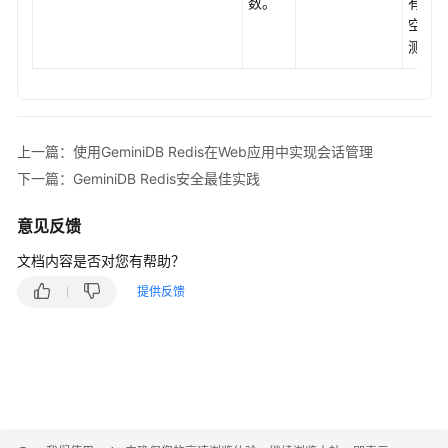
数。
有连
的
空闲
应
测。
用
GeminiDB
Redis
上一篇：使用GeminiDB Redis在Web应用中实现会话管理
在
线
下一篇：GeminiDB Redis安全最佳实践
课
堂
意见反馈
的
文档内容是否对您有帮助？
应
用
提供反馈
使
用
GeminiDB
Redis
在
Web