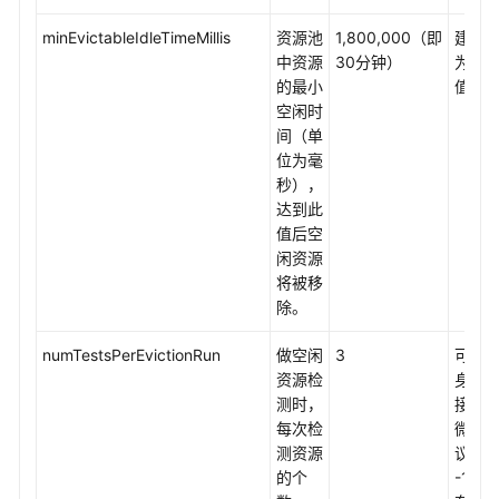
GeminiDB
Redis
minEvictableIdleTimeMillis
资源池
1,800,000（即
建议
指
中资源
30分钟）
为默
标
的最小
值。
告
空闲时
警
间（单
配
位为毫
置
秒），
建
达到此
议
值后空
闲资源
GeminiDB
将被移
Redis
除。
在
商
numTestsPerEvictionRun
做空闲
3
可根
品
资源检
身应
相
测时，
接数
关
每次检
微调
性
测资源
议设
分
的个
-1，
析