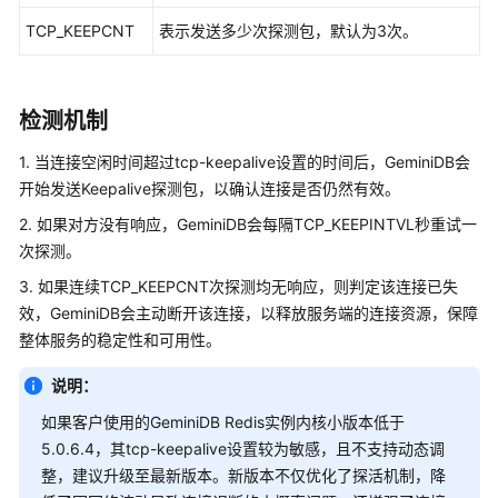
入
门
TCP_KEEPCNT
表示发送多少次探测包，默认为3次。
用
户
检测机制
指
南
1. 当连接空闲时间超过tcp-keepalive设置的时间后，GeminiDB会
开始发送Keepalive探测包，以确认连接是否仍然有效。
开
2. 如果对方没有响应，GeminiDB会每隔TCP_KEEPINTVL秒重试一
发
次探测。
参
考
3. 如果连续TCP_KEEPCNT次探测均无响应，则判定该连接已失
效，GeminiDB会主动断开该连接，以释放服务端的连接资源，保障
最
整体服务的稳定性和可用性。
佳
实
说明：
践
如果客户使用的GeminiDB Redis实例内核小版本低于
5.0.6.4，其tcp-keepalive设置较为敏感，且不支持动态调
通
整，建议升级至最新版本。新版本不仅优化了探活机制，降
过