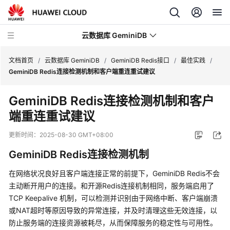
云数据库 GeminiDB
文档首页
/
云数据库 GeminiDB
/
GeminiDB Redis接口
/
最佳实践
/
GeminiDB Redis连接检测机制和客户端重连重试建议
最
GeminiDB Redis连接检测机制和客户
新
端重连重试建议
动
态
更新时间：
2025-08-30 GMT+08:00
服
GeminiDB Redis连接检测机制
务
公
在网络状况良好且客户端连接正常的前提下，GeminiDB Redis不会
告
主动断开用户的连接。和开源Redis连接机制相同，服务端启用了
TCP Keepalive 机制，可以检测并识别由于网络中断、客户端崩溃
产
或NAT超时等原因导致的异常连接，并及时清理这些无效连接，以
品
防止服务端的连接资源被耗尽，从而保障服务的稳定性与可用性。