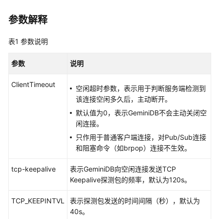
介
绍
参数解释
GeminiDB
表1
参数说明
Redis
接
参数
说明
口
ClientTimeout
空闲超时参数，表示用于判断服务端检测到
产
该连接空闲多久后，主动断开。
品
介
默认值为0，表示GeminiDB不会主动关闭空
绍
闲连接。
只作用于普通客户端连接，对Pub/Sub连接
计
和阻塞命令（如brpop）连接不生效。
费
说
tcp-keepalive
表示GeminiDB向空闲连接发送TCP
明
Keepalive探测包的频率，默认为120s。
快
TCP_KEEPINTVL
表示探测包发送的时间间隔（秒），默认为
速
40s。