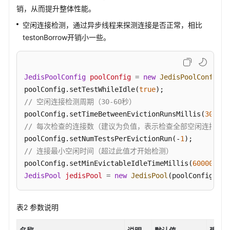
游
销，从而提升整体性能。
戏
空闲连接检测，通过异步线程来探测连接是否正常，相比
回
testonBorrow开销小一些。
档
通
过
JedisPoolConfig
poolConfig
=
new
JedisPoolConfig
()
ExHash
poolConfig.setTestWhileIdle(
true
实
// 空闲连接检测周期（30-60秒）
现
poolConfig.setTimeBetweenEvictionRunsMillis(
30000
广
// 每次检查的连接数（建议为负值，表示检查全部空闲连接）
告
poolConfig.setNumTestsPerEvictionRun(-
1
频
// 连接最小空闲时间（超过此值才开始检测）
控
poolConfig.setMinEvictableIdleTimeMillis(
60000
); 
/
业
JedisPool
jedisPool
=
new
JedisPool
(poolConfig, 
"l
务
GeminiDB
表2
参数说明
Redis
在