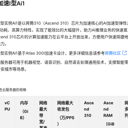
加速I型Ai1
型实例Ai1是以昇腾310（Ascend 310）芯片为加速核心的AI加速型弹性
低功耗、高算力特性，实现了能效比的大幅提升，助力AI推理业务的快速普
Ascend 310芯片的计算加速能力在云平台上开放出来，方便用户快速简捷地使
能力。
型实例Ai1基于Atlas 300I加速卡设计，更多详细信息请参考
昇腾社区
型云服务器可用于机器视觉、语音识别、自然语言处理通用技术，支撑智能
平安城市等场景。
弹性云服务器的规格
vC
内存
网络
网络最大
Asce
Asce
PU
最大
收发包
nd
nd
（Gi
带
310
RAM
B）
（万/PPS
宽/
）
（GiB
基准