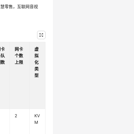
智慧零售，互联网音视
网卡
网卡
虚
多队
个数
拟
列数
上限
化
类
型
2
KV
M