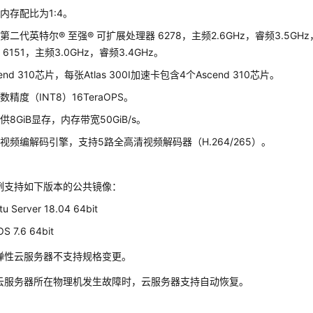
内存配比为1:4。
第二代英特尔® 至强® 可扩展处理器 6278，主频2.6GHz，睿频3.5GH
6151，主频3.0GHz，睿频3.4GHz。
end 310芯片，每张Atlas 300I加速卡包含4个Ascend 310芯片。
精度（INT8）16TeraOPS。
8GiB显存，内存带宽50GiB/s。
视频编解码引擎，支持5路全高清视频解码器（H.264/265）。
s实例支持如下版本的公共镜像：
u Server 18.04 64bit
S 7.6 64bit
s型弹性云服务器不支持规格变更。
s型云服务器所在物理机发生故障时，云服务器支持自动恢复。