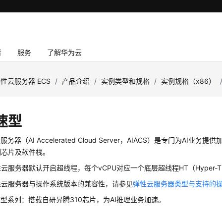
者
服务
了解华为云
性云服务器 ECS
/
产品介绍
/
实例类型和规格
/
实例规格（x86）
速型
服务器（AI Accelerated Cloud Server，AIACS）是专门为AI
列芯片及软件栈。
云服务器默认开启超线程，每个vCPU对应一个底层超线程HT（Hyper-Thr
性云服务器与操作系统版本的兼容性，请参见
弹性云服务器类型与支持的
速型系列：搭载自研昇腾310芯片，为AI推理业务加速。