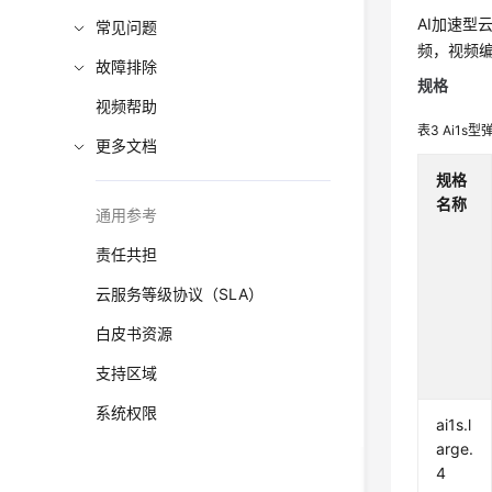
AI加速
常见问题
频，视频
故障排除
规格
视频帮助
表3
Ai1s
更多文档
规格
名称
通用参考
责任共担
云服务等级协议（SLA）
白皮书资源
支持区域
系统权限
ai1s.l
arge.
4