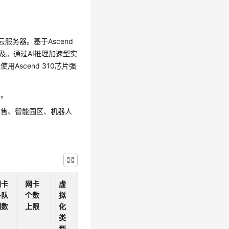
云服务器。基于Ascend
及。通过AI推理加速型实
用Ascend 310芯片强
。
零售、智能园区、机器人
网卡
网卡
虚
多队
个数
拟
列数
上限
化
类
型