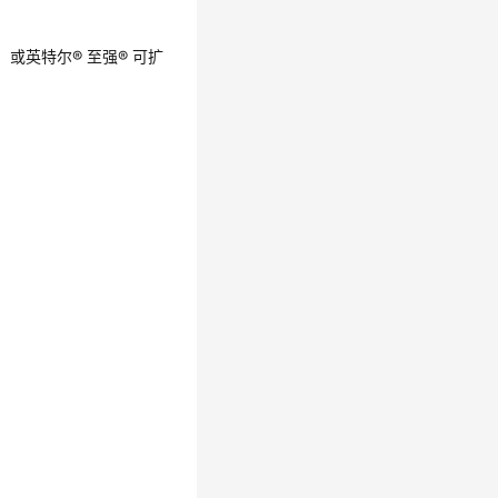
z，或英特尔® 至强® 可扩