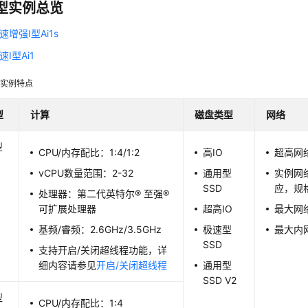
速型实例总览
速增强I型Ai1s
速I型Ai1
型实例特点
型
计算
磁盘类型
网络
型
CPU/内存配比：1:4/1:2
高IO
超高网
vCPU数量范围：2-32
通用型
实例网
SSD
应，规
处理器：第二代英特尔® 至强®
可扩展处理器
超高IO
最大网络
基频/睿频：2.6GHz/3.5GHz
极速型
最大内网
SSD
支持开启/关闭超线程功能，详
细内容请参见
开启/关闭超线程
通用型
SSD V2
型
CPU/内存配比：1:4