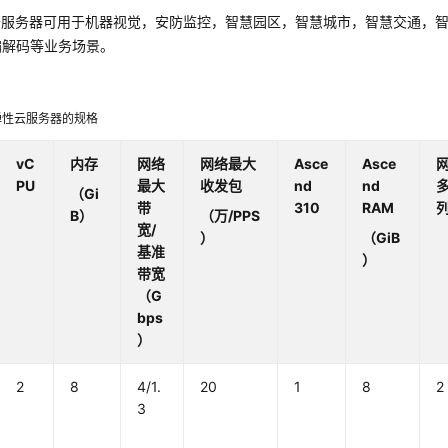
型云服务器可用于机器视觉，安防监控，智慧园区，智慧城市，智慧交通，
编解码等业务场景。
型弹性云服务器的规格
vC
内存
网络
网络最大
Asce
Asce
PU
最大
收发包
nd
nd
（Gi
带
310
RAM
B）
（万/PPS
宽/
）
（GiB
基准
）
带宽
（G
bps
）
2
8
4/1.
20
1
8
2
3