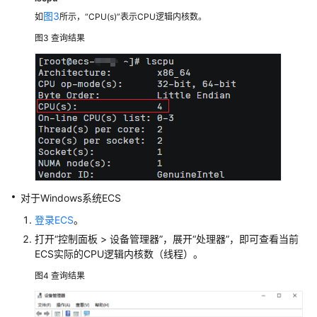
动
图3
如
所示，“CPU(s)”表示CPU逻辑内核数。
核
图3
查询结果
使
用
实
例
自
定
义
数
据
和
对于Windows系统ECS
元
登录ECS
。
数
打开“控制面板 > 设备管理器”，展开“处理器”，即可查看当前
据
ECS实际的CPU逻辑内核数（线程）。
图4
查询结果
修
改
ECS