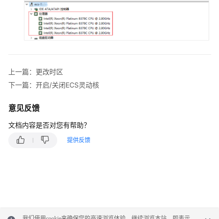
主
机
名
（Hostname）
修
改
上一篇：更改时区
ECS
下一篇：开启/关闭ECS灵动核
名
称
意见反馈
将
文档内容是否对您有帮助？
ECS
提供反馈
迁
移
至
专
属
主
机
我们使用cookie来确保您的高速浏览体验。继续浏览本站，即表示