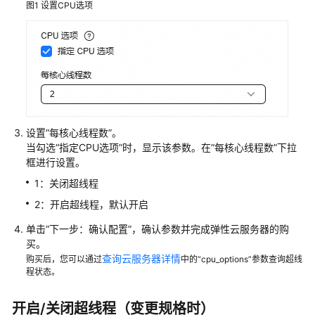
图1
设置CPU选项
购
买
ECS
登
录
Windows
设置“每核心线程数”。
ECS
当勾选“指定CPU选项”时，显示该参数。在“每核心线程数”下拉
框进行设置。
登
1：关闭超线程
录
Linux
2：开启超线程，默认开启
ECS
单击“下一步：确认配置”，确认参数并完成弹性云服务器的购
买。
管
查询云服务器详情
购买后，您可以通过
中的“cpu_options”参数查询超线
理
程状态。
GPU
加
开启/关闭超线程（变更规格时）
速