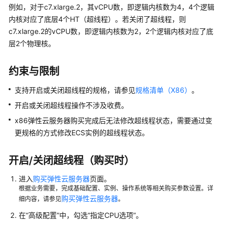
例如，对于c7.xlarge.2，其vCPU数，即逻辑内核数为4，4个逻辑
的
内核对应了底层4个HT（超线程）。若关闭了超线程，则
权
c7.xlarge.2的vCPU数，即逻辑内核数为2，2个逻辑内核对应了底
限
层2个物理核。
实
例
约束与限制
支持开启或关闭超线程的规格，请参见
规格清单（X86）
。
ECS
实
开启或关闭超线程操作不涉及收费。
例
x86弹性云服务器购买完成后无法修改超线程状态，需要通过变
概
更规格的方式修改ECS实例的超线程状态。
述
开启/关闭超线程（购买时）
选
择
进入
购买弹性云服务器
页面。
ECS
根据业务需要，完成基础配置、实例、操作系统等相关购买参数设置。详
计
购买弹性云服务器
细内容，请参见
。
费
模
在“高级配置”中，勾选“指定CPU选项”。
式