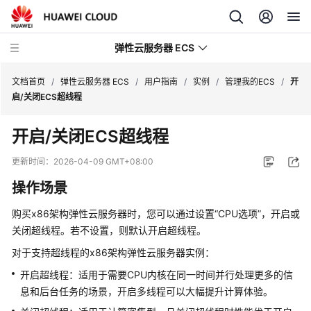
弹性云服务器 ECS
文档首页
/
弹性云服务器 ECS
/
用户指南
/
实例
/
管理我的ECS
/
开
启/关闭ECS超线程
最
开启/关闭ECS超线程
新
动
更新时间：
2026-04-09 GMT+08:00
态
操作场景
产
购买x86架构弹性云服务器时，您可以通过设置“CPU选项”，开启或
品
关闭超线程。若不设置，则默认开启超线程。
介
绍
对于支持超线程的x86架构弹性云服务器实例：
开启超线程：适用于需要CPU内核在同一时间并行处理更多的信
计
息和后台任务的场景，开启多线程可以大幅提升计算体验。
费