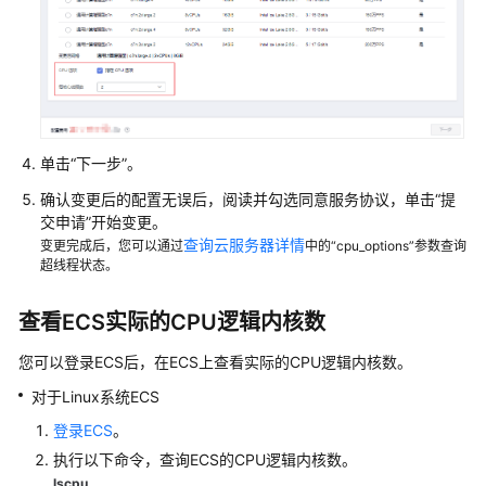
更
改
时
区
开
单击“下一步”。
启/
关
确认变更后的配置无误后，阅读并勾选同意服务协议，单击“提
闭
交申请”开始变更。
ECS
查询云服务器详情
变更完成后，您可以通过
中的“cpu_options”参数查询
超
超线程状态。
线
程
查看ECS实际的CPU逻辑内核数
开
您可以登录ECS后，在ECS上查看实际的CPU逻辑内核数。
启/
对于Linux系统ECS
关
闭
登录ECS
。
ECS
执行以下命令，查询ECS的CPU逻辑内核数。
灵
lscpu