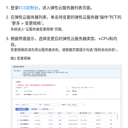
型
登录
ECS控制台
，进入
弹性云服务器
列表页面。
ECS
在弹性云服务器列表，单击待变更的弹性云服务器“操作”列下的
的
“更多 > 变更规格”。
GPU
系统进入“云服务器变更规格”页面。
驱
动
根据界面提示，选择变更后的
弹性云服务器
类型、vCPU和内
存。
变更规格前请先将云服务器关机，或根据页面提示勾选“授权自动关机”。
管
理
图2
变更规格
我
的
ECS
初
始
化
配
置
ECS