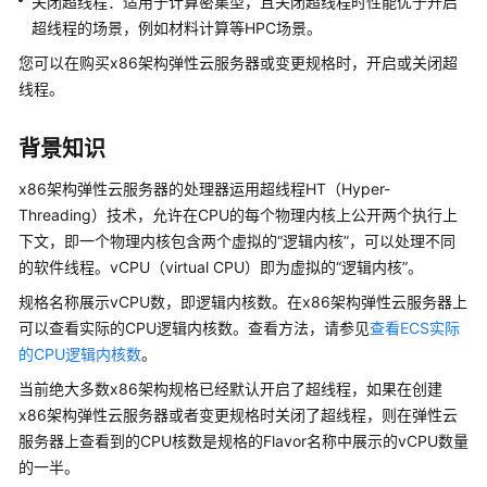
说
关闭超线程：适用于计算密集型，且关闭超线程时性能优于开启
明
超线程的场景，例如材料计算等HPC场景。
您可以在购买x86架构弹性云服务器或变更规格时，开启或关闭超
快
线程。
速
入
背景知识
门
x86架构
弹性云服务器
的处理器运用超线程HT（Hyper-
用
Threading）技术，允许在CPU的每个物理内核上公开两个执行上
户
下文，即一个物理内核包含两个虚拟的“逻辑内核”，可以处理不同
指
的软件线程。vCPU（virtual CPU）即为虚拟的“逻辑内核”。
南
规格名称展示vCPU数，即逻辑内核数。在x86架构
弹性云服务器
上
通
可以查看实际的CPU逻辑内核数。查看方法，请参见
查看ECS实际
过
的CPU逻辑内核数
。
IAM
当前绝大多数x86架构规格已经默认开启了超线程，如果在创建
授
x86架构
予
弹性云服务器
或者变更规格时关闭了超线程，则在
弹性云
使
服务器
上查看到的CPU核数是规格的Flavor名称中展示的vCPU数量
用
的一半。
ECS