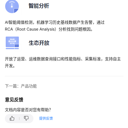
声
明
AI智能阈值检测，机器学习历史基线数据产生告警，通过
数
RCA（Root Cause Analysis）分析找到问题根因。
据
采
集
使
开放了运营、运维数据查询接口和性能指标、采集标准，支持自主
用
开发。
限
制
下一篇：产品功能
计
费
意见反馈
说
明
文档内容是否对您有帮助？
提供反馈
版
本