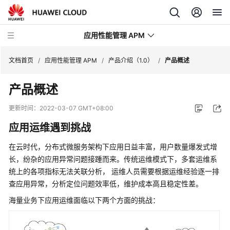
应用性能管理 APM
文档首页
/
应用性能管理 APM
/
产品介绍（1.0）
/
产品概述
产品概述
最
新
更新时间：
2022-03-07 GMT+08:00
动
应用运维遇到挑战
态
在云时代，分布式微服务架构下应用日益丰富，用户数量爆发式增
产
长，纷杂的应用异常问题接踵而来。传统运维模式下，多套运维系
品
统上的各项指标无法关联分析， 运维人员需要根据运维经验逐一排
介
查应用异常，分析定位问题效率低，维护成本高且稳定性差。
绍
（2.0）
海量业务下应用运维面临以下两个方面的挑战：
计