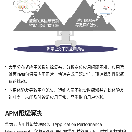
费
说
明
（2.0）
快
速
入
门
（2.0）
大型分布式应用关系错综复杂，分析定位应用问题困难，应用运
用
维面临如何保障应用正常、快速完成问题定位、迅速找到性能瓶
户
颈的挑战。
指
应用体验差导致用户流失。运维人员不能实时感知并追踪体验差
南
的业务，未能及时诊断应用异常，严重影响用户体验。
（2.0）
API
APM帮您解决
参
华为云应用性能管理服务（Application Performance
考
Management，简称APM）是实时监控并管理云应用性能和故障的
（2.0）