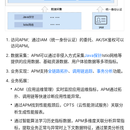
品
概
述
产
品
访问APM：通过IAM（统一身份认证）的委托、AK/SK鉴权可以
功
访问APM。
能
数据采集：APM可以通过非侵入方式采集
Java探针
Istio网格等
提供的应用数据、基础资源数据、用户体验数据等多项指标。
应
业务实现：APM支持
全链路拓扑
、
调用链追踪
、
事务分析
功能。
用
场
业务拓展：
景
AOM（应用运维管理）实时监控应用运维指标，APM通过拓
扑、调用链等快速诊断应用性能异常。
基
本
通过APM找到性能瓶颈后，CPTS（云性能测试服务）关联分
概
析生成性能报表。
念
通过智能算法学习历史指标数据，APM多维度关联分析异常指
标，提取业务正常与异常时上下文数据特征，通过聚类分析找
产