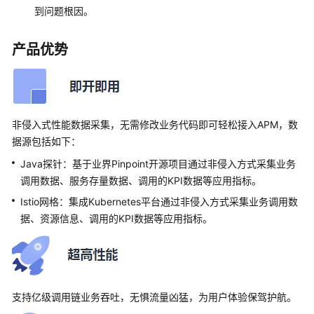
到问题根因。
品
规
格
产品优势
差
异
权
非侵入式性能数据采集，无需修改业务代码即可轻松接入APM，数
限
管
据源包括如下：
理
Java探针：基于业界Pinpoint开源项目通过非侵入方式采集业务
调用数据、服务存量数据、调用的KPI数据等应用指标。
隐
Istio网格：集成Kubernetes平台通过非侵入方式采集业务调用数
私
据、资源信息、调用的KPI数据等应用指标。
与
敏
感
信
息
保
支持亿级调用链业务吞吐，无惧流量凶猛，为用户体验保驾护航。
护